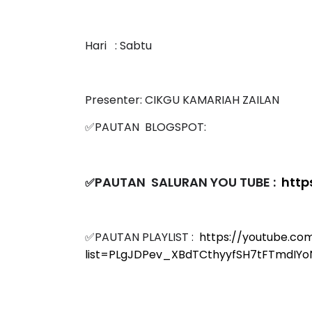
Hari : Sabtu
IVE
BICARA PROFESIO
Presenter: CIKGU KAMARIAH ZAILAN
TIMBALAN KETUA
 [LIVE] PRINSIP PERAKAUNAN,
PENDIDIKAN MAL
EDAH TUNTAS SOALAN 1 TRIAL
✅PAUTAN BLOGSPOT:
LEH CIKGU ...
Unknown
10 hari y
Yu. Chekgu LK
8 hari yang lalu
PAUTAN SALURAN YOU TUBE :
http
✅
✅PAUTAN PLAYLIST :
https://youtube.com
list=PLgJDPev_XBdTCthyyfSH7tFTmdIYo