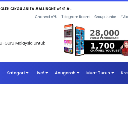
 OLEH CIKGU ANITA #ALLINONE #141 #...
Channel AYU
Telegram Rasmi
Group Junior
#Ak
uru-Guru Malaysia untuk
Kategori
Live!
Anugerah
Muat Turun
Kre