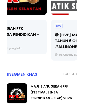
LIVE
Sejarah Ti
🔴 [LIVE] MATEMATIK SR, WANG
Unknown
TAHUN 6 OLEH CIKGU ANITA
#ALLINONE #141 #...
Yu. Chekgu LK
7 hari yang lalu
SEGMEN KHAS
LIHAT SEMUA
MAJLIS ANUGERAH FFK
(FESTIVAL LENSA
PENDIDIKAN - FLeP) 2026