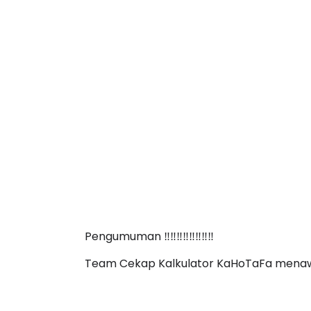
Pengumuman ‼️‼️‼️‼️‼️‼️‼️‼️
Team Cekap Kalkulator KaHoTaFa menawa