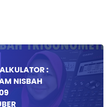
KALKULATOR :
AM NISBAH
09
UBER