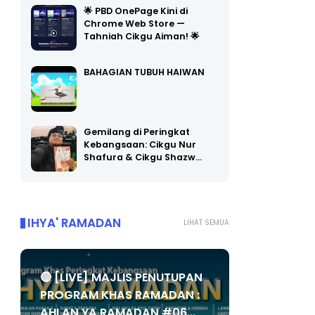
🌟 PBD OnePage Kini di
Chrome Web Store —
Tahniah Cikgu Aiman! 🌟
BAHAGIAN TUBUH HAIWAN
Gemilang di Peringkat
Kebangsaan: Cikgu Nur
Shafura & Cikgu Shazw…
IHYA' RAMADAN
LIHAT SEMUA
🔴 [LIVE] MAJLIS PENUTUPAN
PROGRAM KHAS RAMADAN :
AHLAN YA RAMADAN #06...