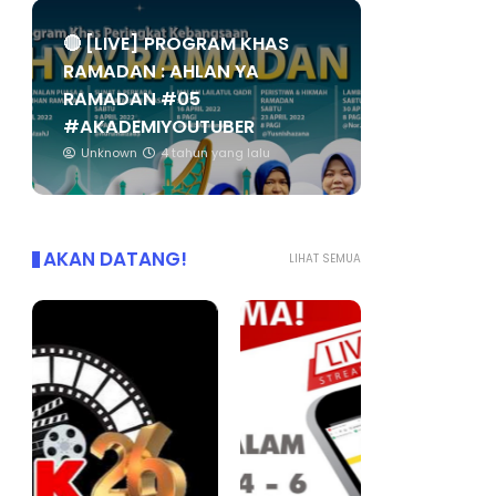
🔴 [LIVE] PROGRAM KHAS
RAMADAN : AHLAN YA
RAMADAN #05
#AKADEMIYOUTUBER
Unknown
4 tahun yang lalu
AKAN DATANG!
LIHAT SEMUA