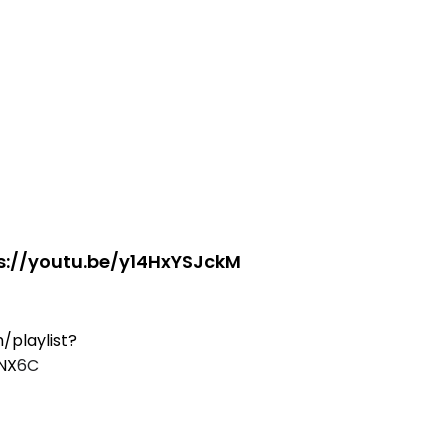
NAL 8 :
MAJLIS ANUGERAH FFK
 PENGARAH
(FESTIVAL LENSA PENDIDIKAN -
AYSIA
FLeP) 2026
ang lalu
Unknown
5 hari yang lalu
s://youtu.be/y14HxYSJckM
/playlist?
NX
6C