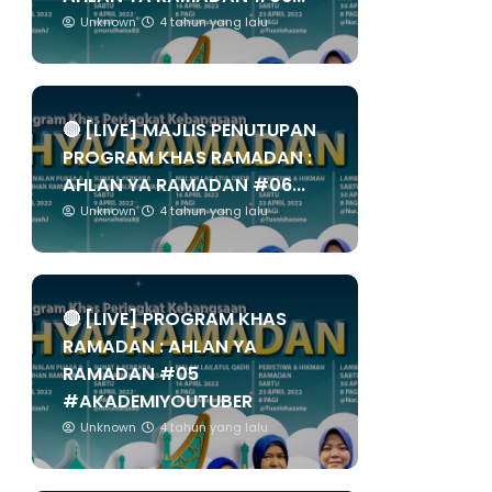
Unknown
4 tahun yang lalu
🔴 [LIVE] MAJLIS PENUTUPAN
PROGRAM KHAS RAMADAN :
AHLAN YA RAMADAN #06...
Unknown
4 tahun yang lalu
🔴 [LIVE] PROGRAM KHAS
RAMADAN : AHLAN YA
RAMADAN #05
#AKADEMIYOUTUBER
Unknown
4 tahun yang lalu