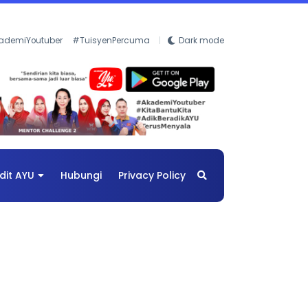
ademiYoutuber
#TuisyenPercuma
Dark mode
dit AYU
Hubungi
Privacy Policy