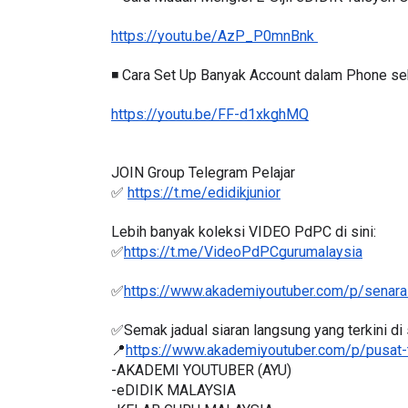
◾️ Cara Mudah Mengisi E-Sijil eDIDIK Tuisyen
https://youtu.be/AzP_P0mnBnk 
◾️ Cara Set Up Banyak Account dalam Phone seb
KEYNOTE SPEAKER 3 :
SSTP JPN9|
https://youtu.be/FF-d1xkghMQ
TRANSFORMING PRIMARY
Unknown
10 h
EDUCATION IN INDONESIA
THROUG...
JOIN Group Telegram Pelajar
✅ 
https://t.me/edidikjunior
Unknown
10 hari yang lalu
Lebih banyak koleksi VIDEO PdPC di sini:
✅
https://t.me/VideoPdPCgurumalaysia
✅
https://www.akademiyoutuber.com/p/senarai
✅Semak jadual siaran langsung yang terkini di s
📍
https://www.akademiyoutuber.com/p/pusat-
-AKADEMI YOUTUBER (AYU)
-eDIDIK MALAYSIA