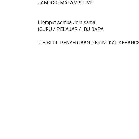
RABU 08.09.2021‼️ LIVE
JAM 9.30 MALAM ‼️ LIVE
❗️Jemput semua Join sama
❗️GURU / PELAJAR / IBU BAPA
✅E-SIJIL PENYERTAAN PERINGKAT KEBANG