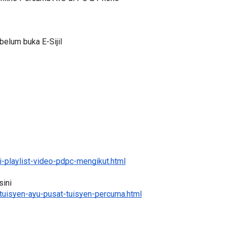
 Online Percuma AYU di PC & Phone
elum buka E-Sijil
LIVE
🔴 [LIVE] PRINSIP PERAKAUNAN
ari yang lalu
BEDAH TUNTAS SOALAN 1 TRIA
OLEH CIKGU ...
Yu. Chekgu LK
8 hari yang lalu
-playlist-video-pdpc-mengikut.html
ini 
tuisyen-ayu-pusat-tuisyen-percuma.html