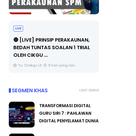
BICARA PROFESIONAL 8 :
BICARA
TIMBALAN KETUA PENGARAH
MAKAN
,
PENDIDIKAN MALAYSIA
BERKUA
L
Unknown
10 hari yang lalu
Unkno
SEGMEN KHAS
LIHAT SEMUA
TRANSFORMASI DIGITAL
GURU SIRI 7 : PAHLAWAN
DIGITAL PENYELAMAT DUNIA