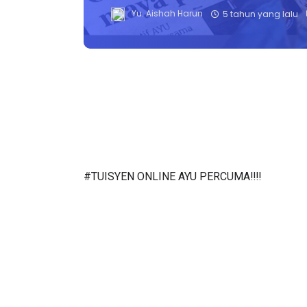
Yu. Aishah Harun
5 tahun yang lalu
#TUISYEN ONLINE AYU PERCUMA‼️‼️