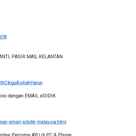
jO8
ANTI, PASIR MAS, KELANTAN
ithCikguAishahHarun
iisi dengan EMAIL eDIDIK
an-email-edidik-malaysia.html