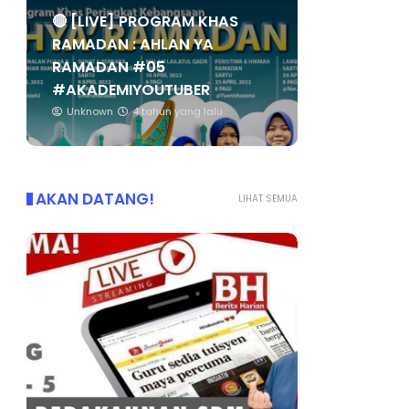
🔴 [LIVE] PROGRAM KHAS
RAMADAN : AHLAN YA
RAMADAN #05
#AKADEMIYOUTUBER
Unknown
4 tahun yang lalu
AKAN DATANG!
LIHAT SEMUA