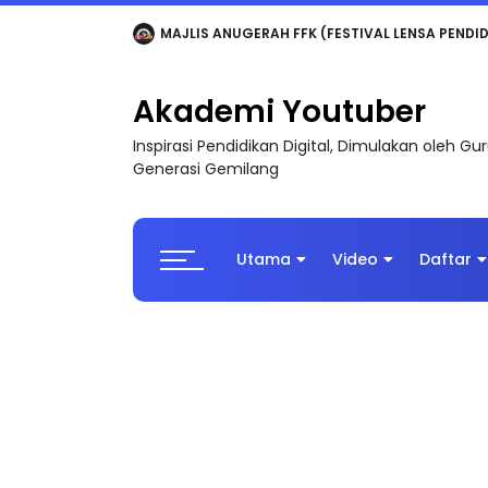
LIVE
🔴 [LIVE] MATEMATIK SR, WANG TAHUN 6
Akademi Youtuber
Inspirasi Pendidikan Digital, Dimulakan oleh G
Generasi Gemilang
Utama
Video
Daftar