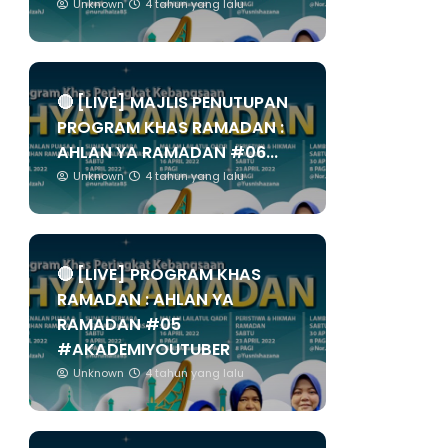
Unknown
4 tahun yang lalu
🔴 [LIVE] MAJLIS PENUTUPAN
PROGRAM KHAS RAMADAN :
AHLAN YA RAMADAN #06...
Unknown
4 tahun yang lalu
🔴 [LIVE] PROGRAM KHAS
RAMADAN : AHLAN YA
RAMADAN #05
#AKADEMIYOUTUBER
Unknown
4 tahun yang lalu