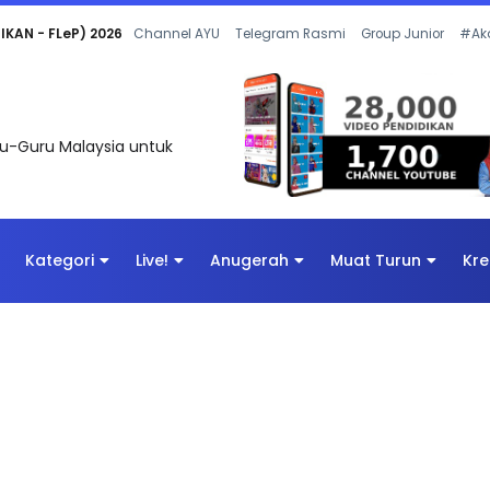
 OLEH CIKGU ANITA #ALLINONE #141 #...
Channel AYU
Telegram Rasmi
Group Junior
#Ak
uru-Guru Malaysia untuk
Kategori
Live!
Anugerah
Muat Turun
Kre