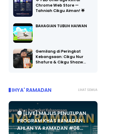
🌟 PBD OnePage Kini di
Chrome Web Store —
Tahniah Cikgu Aiman! 🌟
BAHAGIAN TUBUH HAIWAN
Gemilang di Peringkat
Kebangsaan: Cikgu Nur
Shafura & Cikgu Shazw…
IHYA' RAMADAN
LIHAT SEMUA
🔴 [LIVE] MAJLIS PENUTUPAN
PROGRAM KHAS RAMADAN :
AHLAN YA RAMADAN #06...