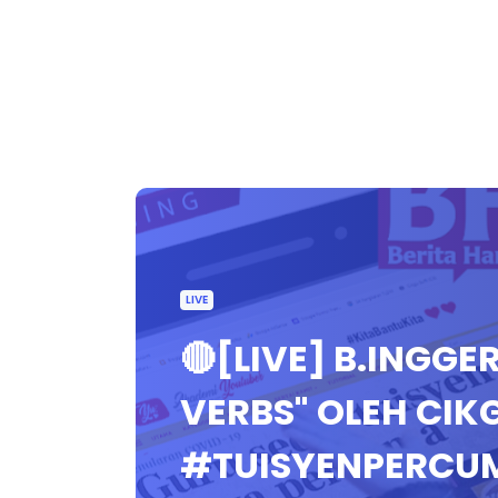
LIVE
🔴[LIVE] B.INGGE
VERBS" OLEH CIK
#TUISYENPERCU