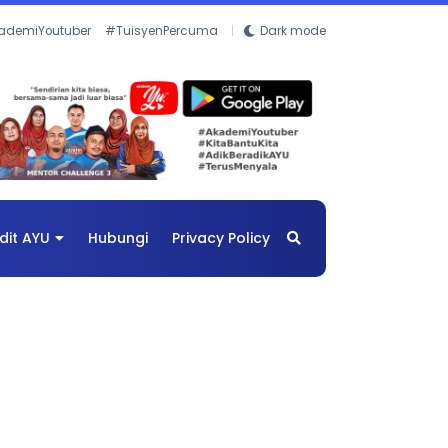
ademiYoutuber
#TuisyenPercuma
Dark mode
dit AYU
Hubungi
Privacy Policy