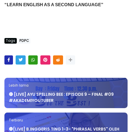
“LEARN ENGLISH AS A SECOND LANGUAGE”
Tags
PDPC
Lebih lama
🔴 [LIVE] AYU SPELLING BEE : EPISODE 9 – FINAL #09
#AKADEMIYOUTUBER
Terbaru
🔴[LIVE] B.INGGERIS TING 1-3- "PHRASAL VERBS" OLEH