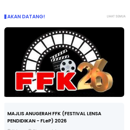
AKAN DATANG!
LIHAT SEMUA
LIVE
🔴 [LIVE] MATEMATIK SR, WANG TAHUN 6 OLEH
CIKGU ANITA #ALLINONE #141 #...