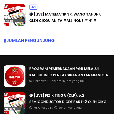
LIVE
🔴 [LIVE] MATEMATIK SR, WANG TAHUN 6
OLEH CIKGU ANITA #ALLINONE #141 #...
JUMLAH PENGUNJUNG
PROGRAM PEMERKASAAN PGB MELALUI
KAPSUL INFO PENTAKSIRAN ANTARABANGSA
Unknown
dalam 16 jam yang lalu
🔴 [LIVE] FIZIK TING 5 (DLP), 5.2
SEMICONDUCTOR DIODE PART-2 OLEH CIKG...
Yu. Chekgu LK
sehari yang lalu