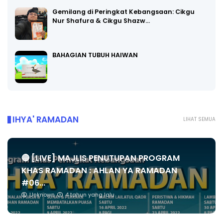
Gemilang di Peringkat Kebangsaan: Cikgu
Nur Shafura & Cikgu Shazw…
BAHAGIAN TUBUH HAIWAN
IHYA' RAMADAN
LIHAT SEMUA
🔴 [LIVE] MAJLIS PENUTUPAN PROGRAM
KHAS RAMADAN : AHLAN YA RAMADAN
#06...
Unknown
4 tahun yang lalu