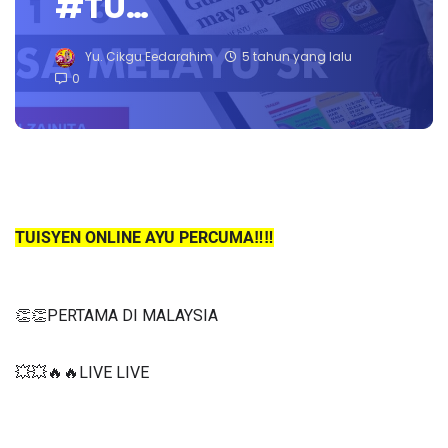
#TU…
Yu. Cikgu Eedarahim
5 tahun yang lalu
0
TUISYEN ONLINE AYU PERCUMA‼️‼️
👏👏PERTAMA DI MALAYSIA
💥💥🔥🔥LIVE LIVE 