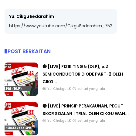
Yu. Cikgu Eedarahim
https://www.youtube.com/CikguEedarahim_752
POST BERKAITAN
🔴 [LIVE] FIZIK TING 5 (DLP), 5.2
SEMICONDUCTOR DIODE PART-2 OLEH
CIKG...
Yu. Chekgu LK
sehari yang lalu
🔴 [LIVE] PRINSIP PERAKAUNAN, PECUT
SKOR SOALAN 1 TRIAL OLEH CIKGU WAN...
Yu. Chekgu LK
sehari yang lalu