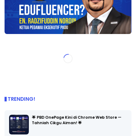
TRENDING!
🌟 PBD OnePage Kini di Chrome Web Store —
Tahniah Cikgu Aiman! 🌟