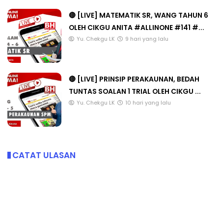
🔴 [LIVE] MATEMATIK SR, WANG TAHUN 6
OLEH CIKGU ANITA #ALLINONE #141 #...
Yu. Chekgu LK
9 hari yang lalu
🔴 [LIVE] PRINSIP PERAKAUNAN, BEDAH
TUNTAS SOALAN 1 TRIAL OLEH CIKGU ...
Yu. Chekgu LK
10 hari yang lalu
CATAT ULASAN