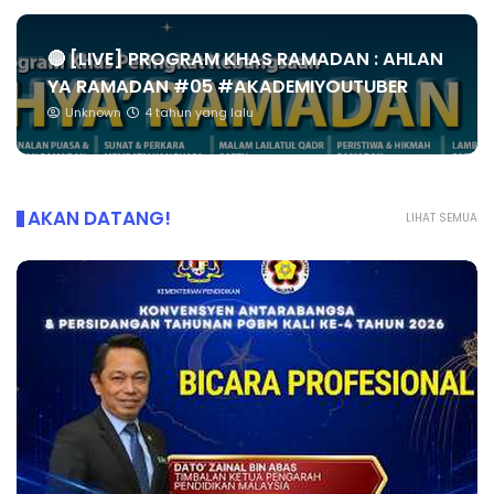
🔴 [LIVE] PROGRAM KHAS RAMADAN : AHLAN
YA RAMADAN #05 #AKADEMIYOUTUBER
Unknown
4 tahun yang lalu
AKAN DATANG!
LIHAT SEMUA