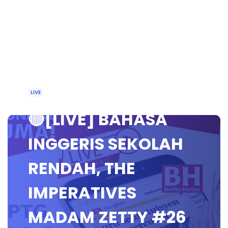
LIVE
🔴[LIVE] BAHASA
INGGERIS SEKOLAH
RENDAH, THE
IMPERATIVES
MADAM ZETTY #26