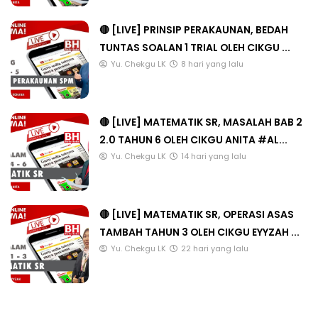
🔴 [LIVE] PRINSIP PERAKAUNAN, BEDAH
TUNTAS SOALAN 1 TRIAL OLEH CIKGU ...
Yu. Chekgu LK
8 hari yang lalu
🔴 [LIVE] MATEMATIK SR, MASALAH BAB 2
2.0 TAHUN 6 OLEH CIKGU ANITA #AL...
Yu. Chekgu LK
14 hari yang lalu
🔴 [LIVE] MATEMATIK SR, OPERASI ASAS
TAMBAH TAHUN 3 OLEH CIKGU EYYZAH ...
Yu. Chekgu LK
22 hari yang lalu