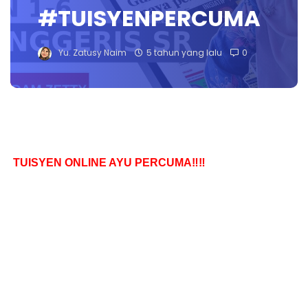
#TUISYENPERCUMA
Yu. Zatusy Naim
5 tahun yang lalu
0
TUISYEN ONLINE AYU PERCUMA‼️‼️