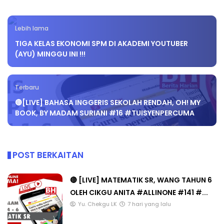
Lebih lama
TIGA KELAS EKONOMI SPM DI AKADEMI YOUTUBER
(AYU) MINGGU INI !!!
Terbaru
🔴[LIVE] BAHASA INGGERIS SEKOLAH RENDAH, OH! MY
BOOK, BY MADAM SURIANI #16 #TUISYENPERCUMA
POST BERKAITAN
🔴 [LIVE] MATEMATIK SR, WANG TAHUN 6
OLEH CIKGU ANITA #ALLINONE #141 #...
Yu. Chekgu LK
7 hari yang lalu