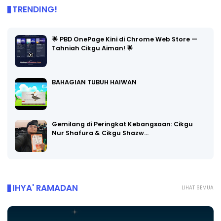
TRENDING!
🌟 PBD OnePage Kini di Chrome Web Store —
Tahniah Cikgu Aiman! 🌟
BAHAGIAN TUBUH HAIWAN
Gemilang di Peringkat Kebangsaan: Cikgu
Nur Shafura & Cikgu Shazw…
IHYA' RAMADAN
LIHAT SEMUA