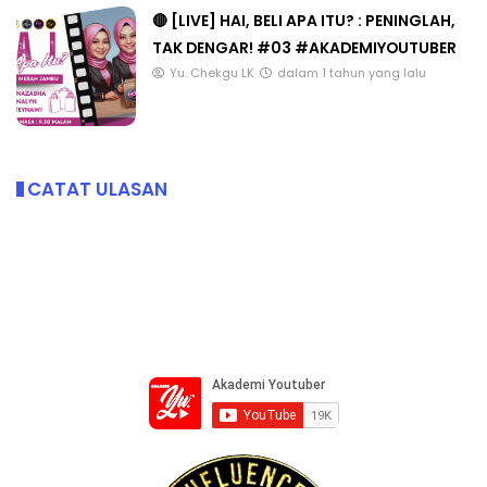
🔴 [LIVE] HAI, BELI APA ITU? : PENINGLAH,
TAK DENGAR! #03 #AKADEMIYOUTUBER
Yu. Chekgu LK
dalam 1 tahun yang lalu
CATAT ULASAN