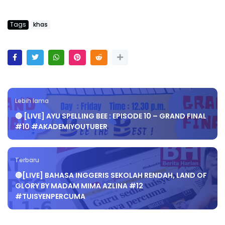
Tags
khas
Lebih lama
🔴 [LIVE] AYU SPELLING BEE : EPISODE 10 – GRAND FINAL
#10 #AKADEMIYOUTUBER
Terbaru
🔴[LIVE] BAHASA INGGERIS SEKOLAH RENDAH, LAND OF
GLORY BY MADAM MIMA AZLINA #12
#TUISYENPERCUMA