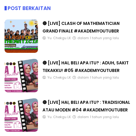
POST BERKAITAN
🔴 [LIVE] CLASH OF MATHEMATICIAN
GRAND FINALE #AKADEMIYOUTUBER
Yu. Chekgu LK
dalam 1 tahun yang lalu
🔴 [LIVE] HAI, BELI APA ITU? : ADUH, SAKIT
TEKAKKU! #05 #AKADEMIYOUTUBER
Yu. Chekgu LK
dalam 1 tahun yang lalu
🔴 [LIVE] HAI, BELI APA ITU? : TRADISIONAL
ATAU MODEN #04 #AKADEMIYOUTUBER
Yu. Chekgu LK
dalam 1 tahun yang lalu