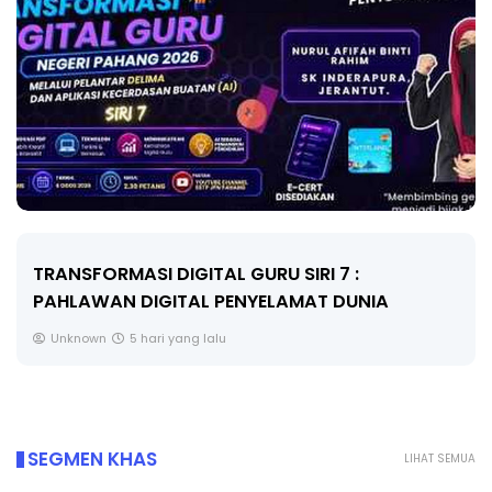
MAJLIS ANUGERAH FFK (FESTIVAL LENSA
PENDIDIKAN - FLeP) 2026
Unknown
6 hari yang lalu
SEGMEN KHAS
LIHAT SEMUA