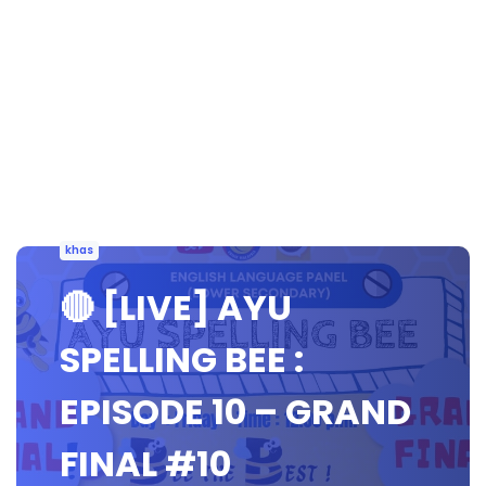
khas
🔴 [LIVE] AYU
SPELLING BEE :
EPISODE 10 – GRAND
FINAL #10