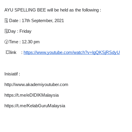
AYU SPELLING BEE will be held as the following : 
🗓 Date : 17th September, 2021
🗓Day : Friday
🕞Time : 12.30 pm
 💥link    : 
https://www.youtube.com/watch?v=lgQKSjRSdyU
Inisiatif : 
http://www.akademiyoutuber.com 
https://t.me/eDIDIKMalaysia 
https://t.me/KelabGuruMalaysia