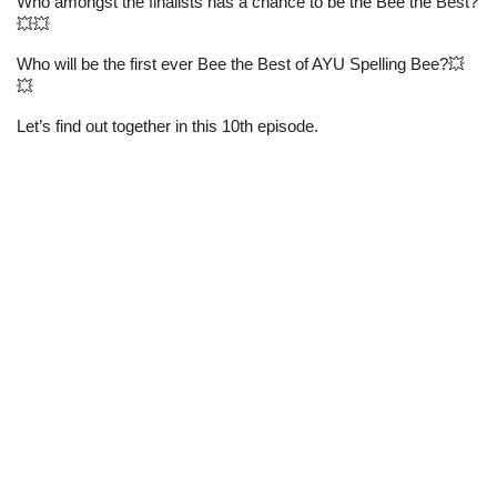
Who amongst the finalists has a chance to be the Bee the Best?
💥💥
Who will be the first ever Bee the Best of AYU Spelling Bee?💥
💥
Let’s find out together in this 10th episode.