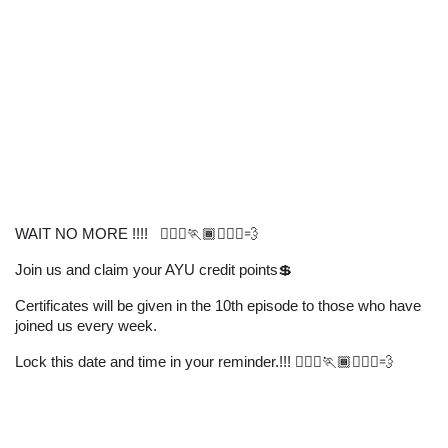
WAIT NO MORE !!!!   🏃🏽‍♀️🏃🏾🏃🏾‍♂️💨
Join us and claim your AYU credit points💲 
Certificates will be given in the 10th episode to those who have 
joined us every week.  
Lock this date and time in your reminder.!!! 🏃🏽‍♀️🏃🏾🏃🏾‍♂️💨