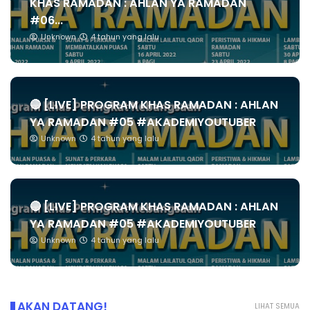
KHAS RAMADAN : AHLAN YA RAMADAN
#06...
Unknown
4 tahun yang lalu
🔴 [LIVE] PROGRAM KHAS RAMADAN : AHLAN
YA RAMADAN #05 #AKADEMIYOUTUBER
Unknown
4 tahun yang lalu
🔴 [LIVE] PROGRAM KHAS RAMADAN : AHLAN
YA RAMADAN #05 #AKADEMIYOUTUBER
Unknown
4 tahun yang lalu
AKAN DATANG!
LIHAT SEMUA