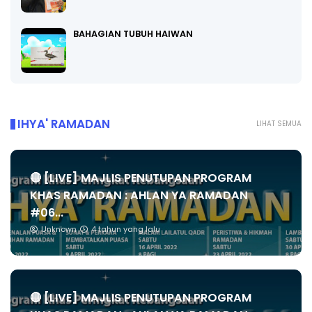
BAHAGIAN TUBUH HAIWAN
IHYA' RAMADAN
LIHAT SEMUA
🔴 [LIVE] MAJLIS PENUTUPAN PROGRAM
KHAS RAMADAN : AHLAN YA RAMADAN
#06...
Unknown
4 tahun yang lalu
🔴 [LIVE] MAJLIS PENUTUPAN PROGRAM