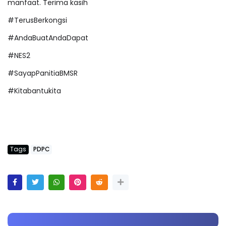
manfaat. Terima kasih
#TerusBerkongsi
#AndaBuatAndaDapat
#NES2
#SayapPanitiaBMSR
#Kitabantukita
Tags
PDPC