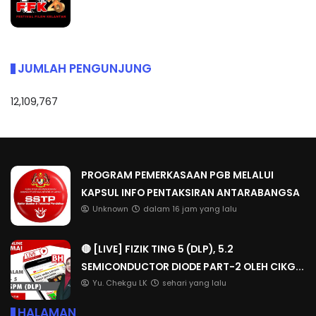
JUMLAH PENGUNJUNG
12,109,767
PROGRAM PEMERKASAAN PGB MELALUI
KAPSUL INFO PENTAKSIRAN ANTARABANGSA
Unknown
dalam 16 jam yang lalu
🔴 [LIVE] FIZIK TING 5 (DLP), 5.2
SEMICONDUCTOR DIODE PART-2 OLEH CIKG...
Yu. Chekgu LK
sehari yang lalu
HALAMAN