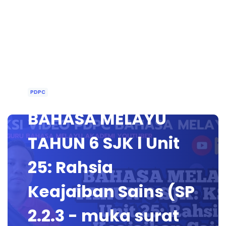
PDPC
BAHASA MELAYU
TAHUN 6 SJK l Unit
25: Rahsia
Keajaiban Sains (SP
2.2.3 - muka surat