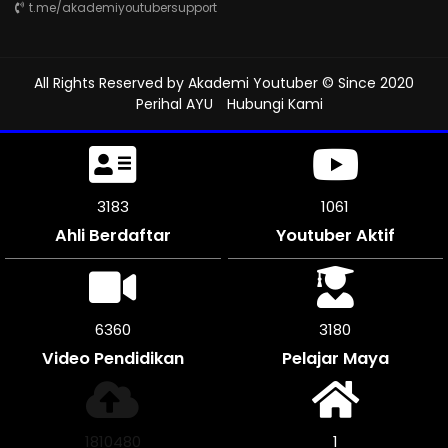
t.me/akademiyoutubersupport
All Rights Reserved by
Akademi Youtuber
© Since 2020
Perihal AYU
Hubungi Kami
3549
1183
Ahli Berdaftar
Youtuber Aktif
7092
3546
Video Pendidikan
Pelajar Maya
2018856
1