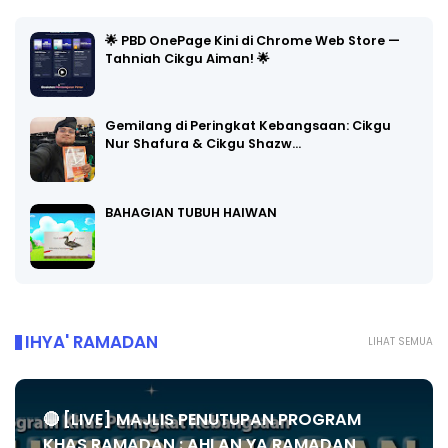
🌟 PBD OnePage Kini di Chrome Web Store —
Tahniah Cikgu Aiman! 🌟
Gemilang di Peringkat Kebangsaan: Cikgu
Nur Shafura & Cikgu Shazw…
BAHAGIAN TUBUH HAIWAN
IHYA' RAMADAN
LIHAT SEMUA
🔴 [LIVE] MAJLIS PENUTUPAN PROGRAM
KHAS RAMADAN : AHLAN YA RAMADAN