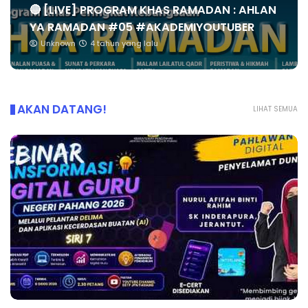
🔴 [LIVE] PROGRAM KHAS RAMADAN : AHLAN
YA RAMADAN #05 #AKADEMIYOUTUBER
Unknown
4 tahun yang lalu
AKAN DATANG!
LIHAT SEMUA