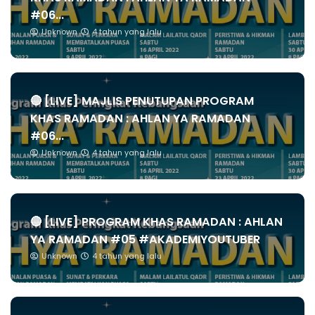
#06...
Unknown
4 tahun yang lalu
🔴 [LIVE] MAJLIS PENUTUPAN PROGRAM
KHAS RAMADAN : AHLAN YA RAMADAN
#06...
Unknown
4 tahun yang lalu
🔴 [LIVE] PROGRAM KHAS RAMADAN : AHLAN
YA RAMADAN #05 #AKADEMIYOUTUBER
Unknown
4 tahun yang lalu