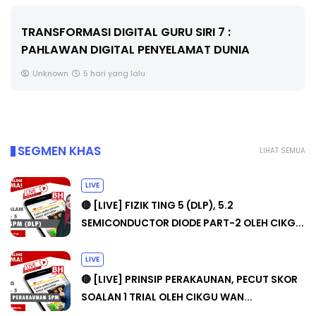
MAJLIS ANUGERAH FFK (FESTIVAL LENSA
PENDIDIKAN - FLeP) 2026
Unknown
6 hari yang lalu
SEGMEN KHAS
LIHAT SEMUA
LIVE
🔴 [LIVE] FIZIK TING 5 (DLP), 5.2
SEMICONDUCTOR DIODE PART-2 OLEH CIKG...
LIVE
🔴 [LIVE] PRINSIP PERAKAUNAN, PECUT SKOR
SOALAN 1 TRIAL OLEH CIKGU WAN...