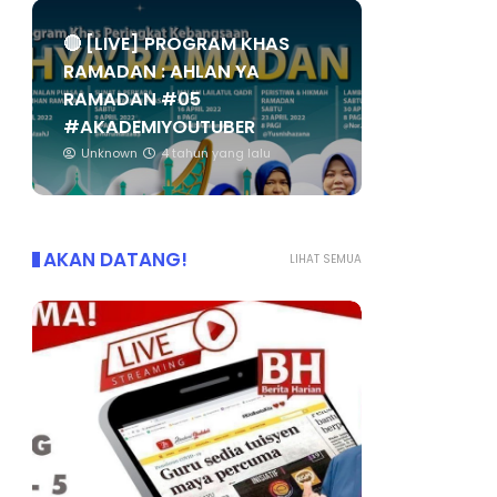
🔴 [LIVE] PROGRAM KHAS
RAMADAN : AHLAN YA
RAMADAN #05
#AKADEMIYOUTUBER
Unknown
4 tahun yang lalu
AKAN DATANG!
LIHAT SEMUA