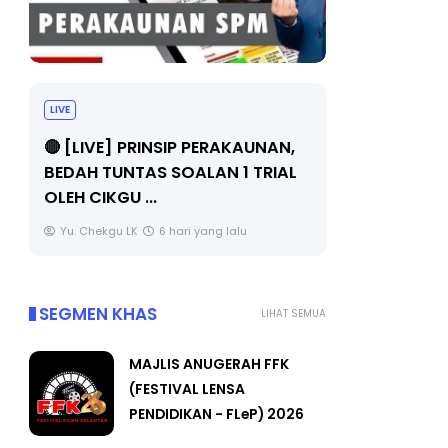
LIVE
BICARA PR
TIMBALAN
🔴 [LIVE] PRINSIP PERAKAUNAN,
PENDIDIKA
BEDAH TUNTAS SOALAN 1 TRIAL
OLEH CIKGU ...
Unknown
Yu. Chekgu LK
6 hari yang lalu
SEGMEN KHAS
LIHAT SEMUA
MAJLIS ANUGERAH FFK
(FESTIVAL LENSA
PENDIDIKAN - FLeP) 2026