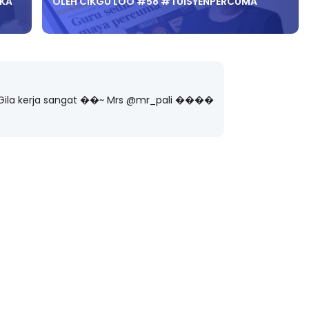
AKA
OLEH CIKGU LOO #58 #TUISYENPERCUMA
�� Gila kerja sangat ��~ Mrs @mr_pali ����