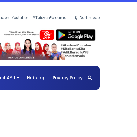
ademiYoutuber
#TuisyenPercuma
Dark mode
dit AYU
Hubungi
Privacy Policy