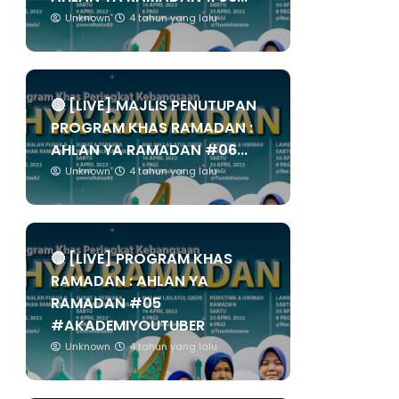
Unknown
4 tahun yang lalu
🔴 [LIVE] MAJLIS PENUTUPAN
PROGRAM KHAS RAMADAN :
AHLAN YA RAMADAN #06...
Unknown
4 tahun yang lalu
🔴 [LIVE] PROGRAM KHAS
RAMADAN : AHLAN YA
RAMADAN #05
#AKADEMIYOUTUBER
Unknown
4 tahun yang lalu