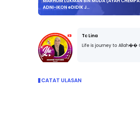
MARHUM LUKMAN BIN MUDA (AYAH CHEMP
ADNI-IKON eDIDIK J…
Tc Lina
Life is journey to Allah
CATAT ULASAN