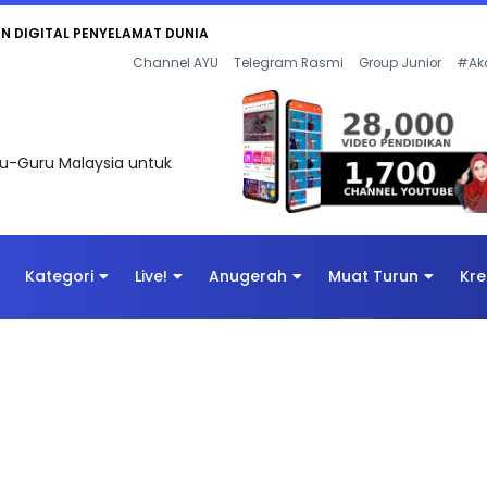
AN DIGITAL PENYELAMAT DUNIA
Channel AYU
Telegram Rasmi
Group Junior
#Ak
uru-Guru Malaysia untuk
Kategori
Live!
Anugerah
Muat Turun
Kre