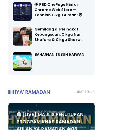
🌟 PBD OnePage Kini di
Chrome Web Store —
Tahniah Cikgu Aiman! 🌟
Gemilang di Peringkat
Kebangsaan: Cikgu Nur
Shafura & Cikgu Shazw…
BAHAGIAN TUBUH HAIWAN
IHYA' RAMADAN
LIHAT SEMUA
🔴 [LIVE] MAJLIS PENUTUPAN
PROGRAM KHAS RAMADAN :
AHLAN YA RAMADAN #06...