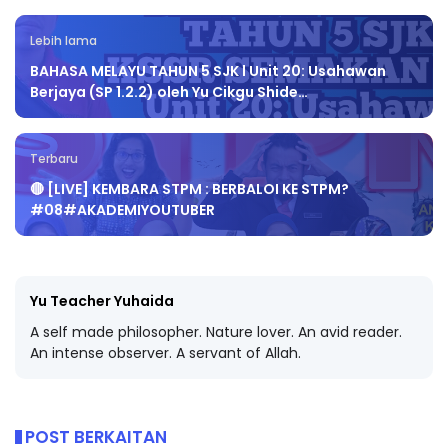
Lebih lama
BAHASA MELAYU TAHUN 5 SJK l Unit 20: Usahawan
Berjaya (SP 1.2.2) oleh Yu Cikgu Shide…
Terbaru
🔴 [LIVE] KEMBARA STPM : BERBALOI KE STPM?
#08#AKADEMIYOUTUBER
Yu Teacher Yuhaida
A self made philosopher. Nature lover. An avid reader.
An intense observer. A servant of Allah.
POST BERKAITAN