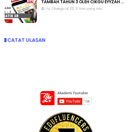
TAMBAH TAHUN 3 OLEH CIKGU EYYZAH ...
Yu. Chekgu LK
21 hari yang lalu
CATAT ULASAN