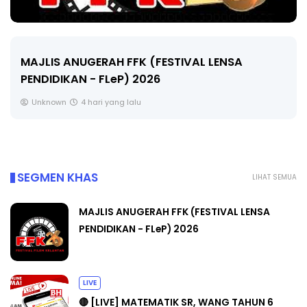
LIVE
🔴 [LIVE] MATEMATIK SR, WANG TAHUN 6 OLEH
CIKGU ANITA #ALLINONE #141 #...
Yu. Chekgu LK
6 hari yang lalu
SEGMEN KHAS
LIHAT SEMUA
MAJLIS ANUGERAH FFK (FESTIVAL LENSA
PENDIDIKAN - FLeP) 2026
LIVE
🔴 [LIVE] MATEMATIK SR, WANG TAHUN 6