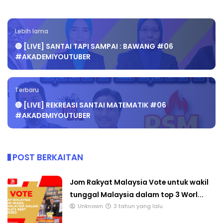
Lebih lama
🔴 [LIVE] SANTAI TAPI SAMPAI : BAWANG #06
#AKADEMIYOUTUBER
Terbaru
🔴 [LIVE] REKREASI SANTAI MATEMATIK #06
#AKADEMIYOUTUBER
POST BERKAITAN
Jom Rakyat Malaysia Vote untuk wakil
tunggal Malaysia dalam top 3 Worl...
Unknown
3 tahun yang lalu