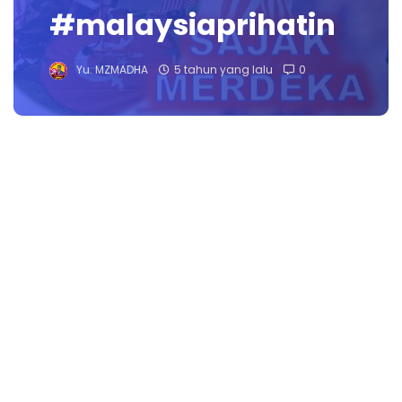
#malaysiaprihatin
Yu. MZMADHA
5 tahun yang lalu
0