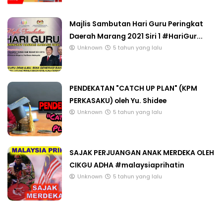
Majlis Sambutan Hari Guru Peringkat
Daerah Marang 2021 Siri 1 #HariGur...
Unknown
5 tahun yang lalu
PENDEKATAN "CATCH UP PLAN" (KPM
PERKASAKU) oleh Yu. Shidee
Unknown
5 tahun yang lalu
SAJAK PERJUANGAN ANAK MERDEKA OLEH
CIKGU ADHA #malaysiaprihatin
Unknown
5 tahun yang lalu