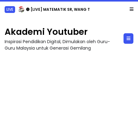
LIVE
🔴 [LIVE] MATEMATIK SR, WANG TAHUN 6 OLEH CIKGU ANITA #ALLINONE #141 #...
Akademi Youtuber
Inspirasi Pendidikan Digital, Dimulakan oleh Guru-
Guru Malaysia untuk Generasi Gemilang