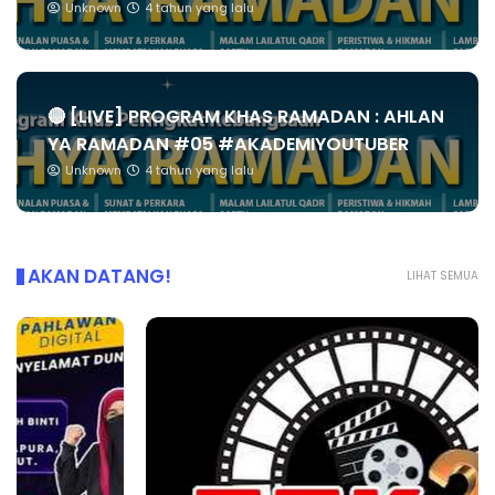
Unknown
4 tahun yang lalu
🔴 [LIVE] PROGRAM KHAS RAMADAN : AHLAN
YA RAMADAN #05 #AKADEMIYOUTUBER
Unknown
4 tahun yang lalu
AKAN DATANG!
LIHAT SEMUA