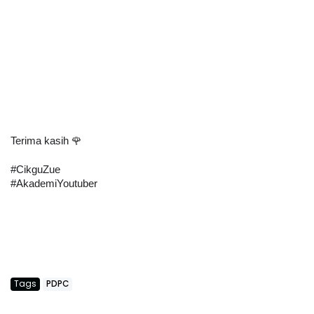
Terima kasih 🌹
#CikguZue
#AkademiYoutuber
Tags
PDPC