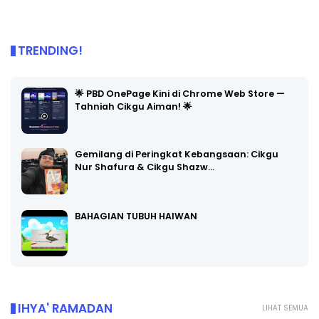
TRENDING!
🌟 PBD OnePage Kini di Chrome Web Store —
Tahniah Cikgu Aiman! 🌟
Gemilang di Peringkat Kebangsaan: Cikgu
Nur Shafura & Cikgu Shazw…
BAHAGIAN TUBUH HAIWAN
IHYA' RAMADAN
LIHAT SEMUA