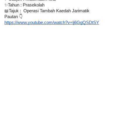
✨Tahun : Prasekolah
📖Tajuk :  Operasi Tambah Kaedah Jarimatik
Pautan 👇
https://www.youtube.com/watch?v=lj6GgQSDtSY