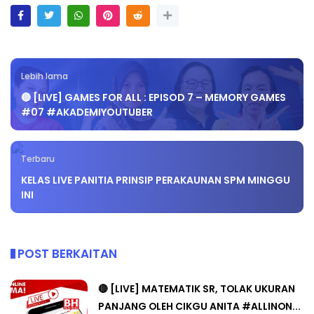
Lebih lama
🔴 [LIVE] GAMES FOR ALL : EPISOD 7 – MEMORY GAMES
#07 #AKADEMIYOUTUBER
Terbaru
KELAS LIVE PANITIA PRINSIP PERAKAUNAN SPM MINGGU
INI
POST BERKAITAN
🔴 [LIVE] MATEMATIK SR, TOLAK UKURAN
PANJANG OLEH CIKGU ANITA #ALLINON...