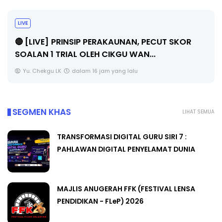
TRAN
PAHL
[LIVE] PRINSIP PERAKAUNAN, PECUT SKOR
LAN 1 TRIAL OLEH CIKGU WAN...
Unk
. Chekgu LK
dalam 16 jam yang lalu
SEGMEN KHAS
LIHAT SEMUA
TRANSFORMASI DIGITAL GURU SIRI 7 :
PAHLAWAN DIGITAL PENYELAMAT DUNIA
MAJLIS ANUGERAH FFK (FESTIVAL LENSA
PENDIDIKAN - FLeP) 2026