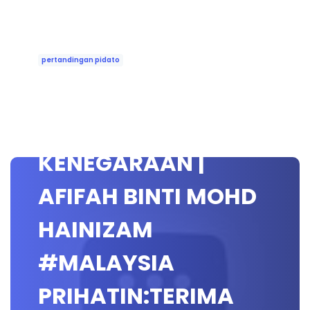
pertandingan pidato
PERTANDINGAN
PIDATO
KENEGARAAN |
AFIFAH BINTI MOHD
HAINIZAM
#MALAYSIA
PRIHATIN:TERIMA