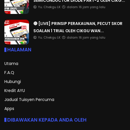
SEMICONDUCTOR DIODE PART-2 OLEH CIKG...
Yu. Chekgu LK
dalam 16 jam yang lalu
🔴 [LIVE] PRINSIP PERAKAUNAN, PECUT SKOR
SOALAN 1 TRIAL OLEH CIKGU WAN...
Yu. Chekgu LK
dalam 16 jam yang lalu
HALAMAN
Utama
F.A.Q
Hubungi
Kredit AYU
Jadual Tuisyen Percuma
Apps
DIBAWAKAN KEPADA ANDA OLEH