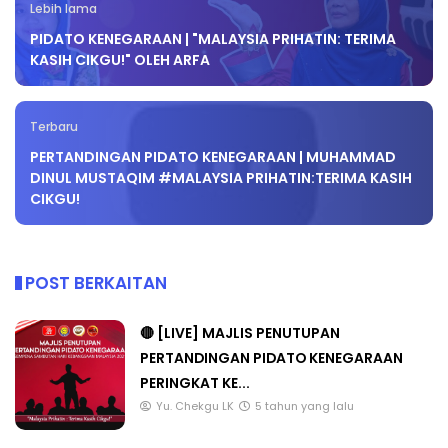
Lebih lama
PIDATO KENEGARAAN | "MALAYSIA PRIHATIN: TERIMA
KASIH CIKGU!" OLEH ARFA
Terbaru
PERTANDINGAN PIDATO KENEGARAAN | MUHAMMAD
DINUL MUSTAQIM #MALAYSIA PRIHATIN:TERIMA KASIH
CIKGU!
POST BERKAITAN
🔴 [LIVE] MAJLIS PENUTUPAN
PERTANDINGAN PIDATO KENEGARAAN
PERINGKAT KE...
Yu. Chekgu LK
5 tahun yang lalu