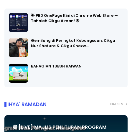
🌟 PBD OnePage Kini di Chrome Web Store —
Tahniah Cikgu Aiman! 🌟
Gemilang di Peringkat Kebangsaan: Cikgu
Nur Shafura & Cikgu Shazw…
BAHAGIAN TUBUH HAIWAN
IHYA' RAMADAN
LIHAT SEMUA
🔴 [LIVE] MAJLIS PENUTUPAN PROGRAM