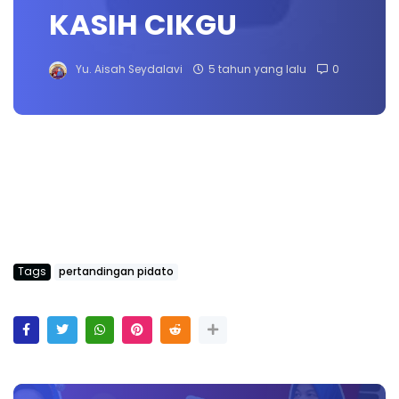
KASIH CIKGU
Yu. Aisah Seydalavi
5 tahun yang lalu
0
Tags
pertandingan pidato