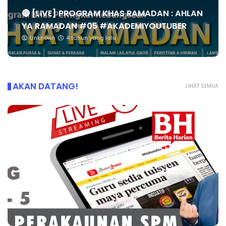
🔴 [LIVE] PROGRAM KHAS RAMADAN : AHLAN
YA RAMADAN #05 #AKADEMIYOUTUBER
Unknown
4 tahun yang lalu
AKAN DATANG!
LIHAT SEMUA