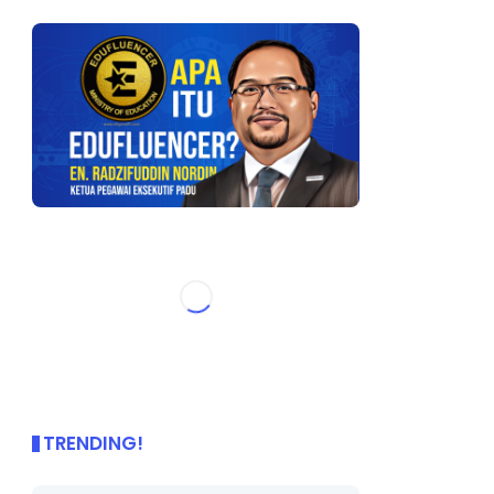
TRENDING!
🌟 PBD OnePage Kini di