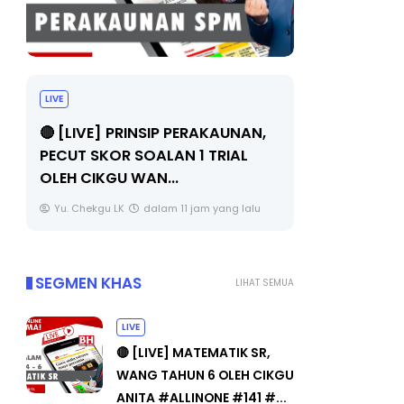
TRANSFORMASI DIGITAL GURU
MAJLI
SIRI 7 : PAHLAWAN DIGITAL
(FESTI
N,
PENYELAMAT DUNIA
FLeP) 
Unknown
4 hari yang lalu
Unkno
u
SEGMEN KHAS
LIHAT SEMUA
LIVE
🔴 [LIVE] MATEMATIK SR,
WANG TAHUN 6 OLEH CIKGU
ANITA #ALLINONE #141 #...