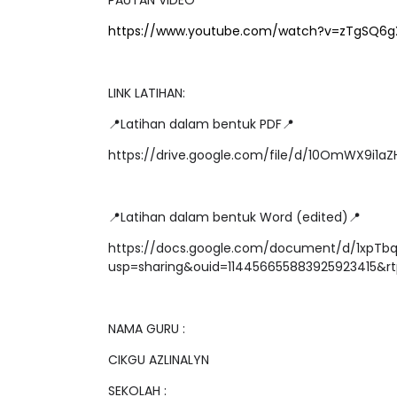
https://www.youtube.com/watch?v=zTgSQ6
LINK LATIHAN:
LIVE
Sejarah Ting
📍Latihan dalam bentuk PDF📍
🔴 [LIVE] MATEMATIK SR, WANG
Unknown
7 ha
TAHUN 6 OLEH CIKGU ANITA
https://drive.google.com/file/d/10OmWX9i1a
#ALLINONE #141 #...
Yu. Chekgu LK
7 hari yang lalu
📍Latihan dalam bentuk Word (edited)📍
https://docs.google.com/document/d/1xpTb
usp=sharing&ouid=114456655883925923415&rt
NAMA GURU :
CIKGU AZLINALYN
SEKOLAH :