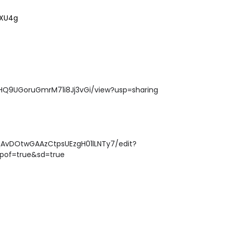
gXU4g
LIVE
katan 4
🔴 [LIVE] PRINSIP PERAKAUNA
ri yang lalu
PECUT SKOR SOALAN 1 TRIAL
ZHQ9UGoruGmrM71i8Jj3vGi/view?usp=sharing
OLEH CIKGU WAN...
Yu. Chekgu LK
dalam 11 jam yang lal
qAvDOtwGAAzCtpsUEzgH01lLNTy7/edit?
pof=true&sd=true