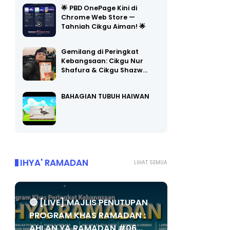
Chrome Web Store —
Tahniah Cikgu Aiman! 🌟
Gemilang di Peringkat
Kebangsaan: Cikgu Nur
Shafura & Cikgu Shazw…
BAHAGIAN TUBUH HAIWAN
IHYA' RAMADAN
LIHAT SEMUA
🔴 [LIVE] MAJLIS PENUTUPAN
PROGRAM KHAS RAMADAN :
AHLAN YA RAMADAN #06...