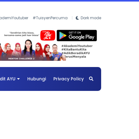
ademiYoutuber
#TuisyenPercuma
Dark mode
dit AYU
Hubungi
Privacy Policy