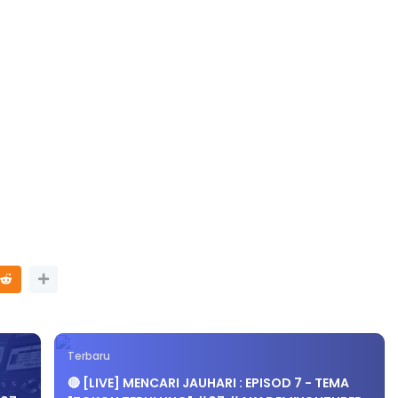
Terbaru
🔴 [LIVE] MENCARI JAUHARI : EPISOD 7 - TEMA
#07
"TOKOH TERULUNG" #07 #AKADEMIYOUTUBER