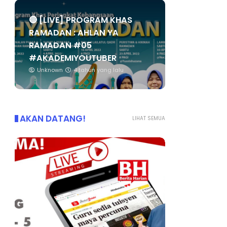
🔴 [LIVE] PROGRAM KHAS
RAMADAN : AHLAN YA
RAMADAN #05
#AKADEMIYOUTUBER
Unknown
4 tahun yang lalu
AKAN DATANG!
LIHAT SEMUA