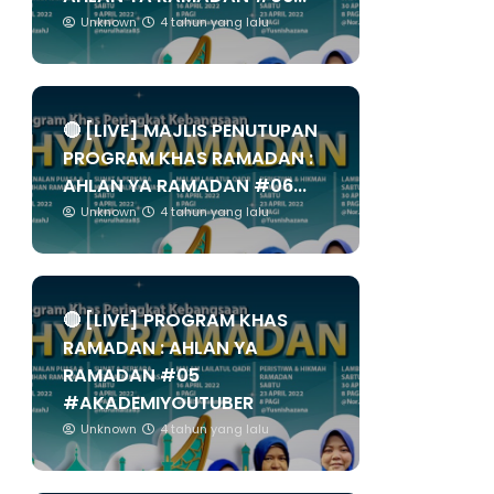
Unknown
4 tahun yang lalu
🔴 [LIVE] MAJLIS PENUTUPAN
PROGRAM KHAS RAMADAN :
AHLAN YA RAMADAN #06...
Unknown
4 tahun yang lalu
🔴 [LIVE] PROGRAM KHAS
RAMADAN : AHLAN YA
RAMADAN #05
#AKADEMIYOUTUBER
Unknown
4 tahun yang lalu