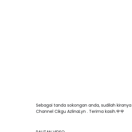
Sebagai tanda sokongan anda, sudilah kirany
Channel Cikgu AzlinaLyn . Terima kasih.🌹🌹
PAUTAN VIDEO