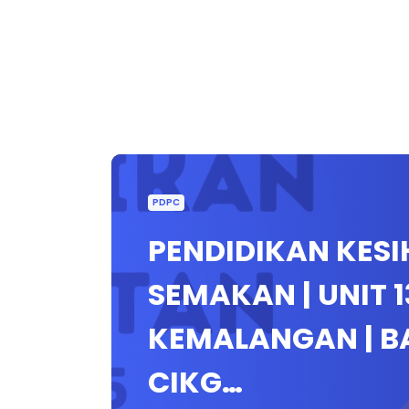
PDPC
PENDIDIKAN KESI
SEMAKAN | UNIT 1
KEMALANGAN | B
CIKG…