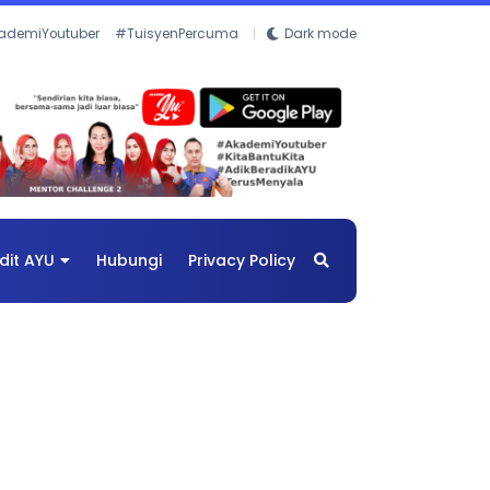
ademiYoutuber
#TuisyenPercuma
Dark mode
dit AYU
Hubungi
Privacy Policy