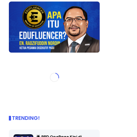
TRENDING!
🌟 PBD OnePage Kini di