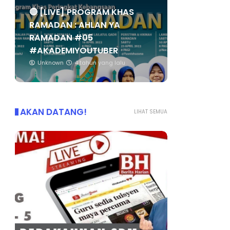
🔴 [LIVE] PROGRAM KHAS
RAMADAN : AHLAN YA
RAMADAN #05
#AKADEMIYOUTUBER
Unknown
4 tahun yang lalu
AKAN DATANG!
LIHAT SEMUA