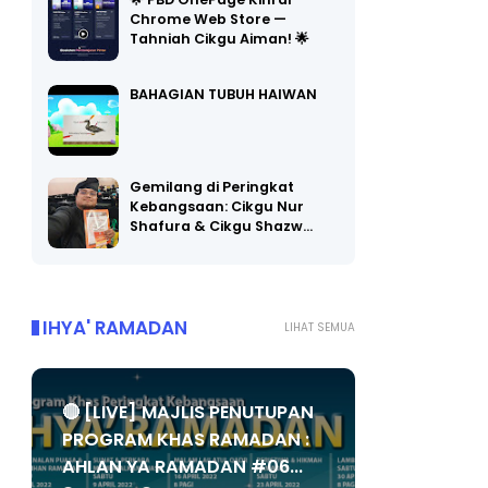
Chrome Web Store —
Tahniah Cikgu Aiman! 🌟
BAHAGIAN TUBUH HAIWAN
Gemilang di Peringkat
Kebangsaan: Cikgu Nur
Shafura & Cikgu Shazw…
IHYA' RAMADAN
LIHAT SEMUA
🔴 [LIVE] MAJLIS PENUTUPAN
PROGRAM KHAS RAMADAN :
AHLAN YA RAMADAN #06...