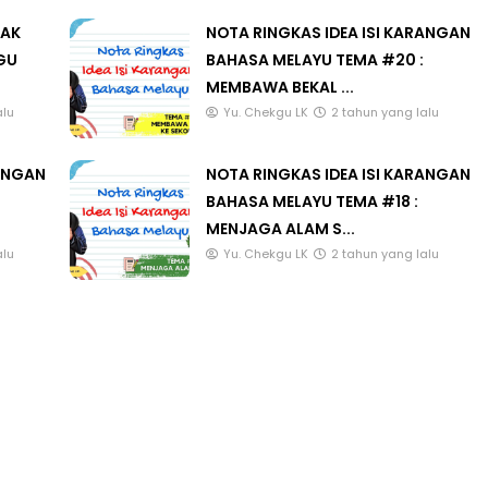
LAK
NOTA RINGKAS IDEA ISI KARANGAN
GU
BAHASA MELAYU TEMA #20 :
MEMBAWA BEKAL ...
alu
Yu. Chekgu LK
2 tahun yang lalu
RANGAN
NOTA RINGKAS IDEA ISI KARANGAN
BAHASA MELAYU TEMA #18 :
MENJAGA ALAM S...
alu
Yu. Chekgu LK
2 tahun yang lalu