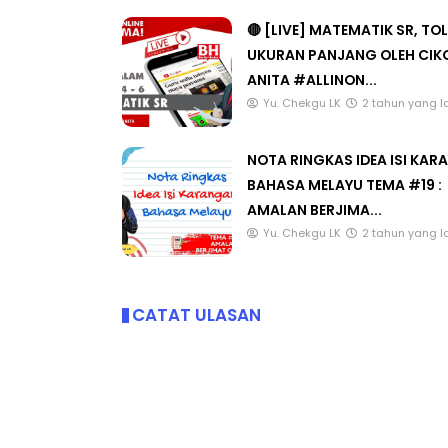
🔴 [LIVE] MATEMATIK SR, TO
UKURAN PANJANG OLEH CIK
ANITA #ALLINON...
Yu. Chekgu LK
2 tahun yang l
NOTA RINGKAS IDEA ISI KA
BAHASA MELAYU TEMA #19 :
AMALAN BERJIMA...
Yu. Chekgu LK
2 tahun yang l
CATAT ULASAN