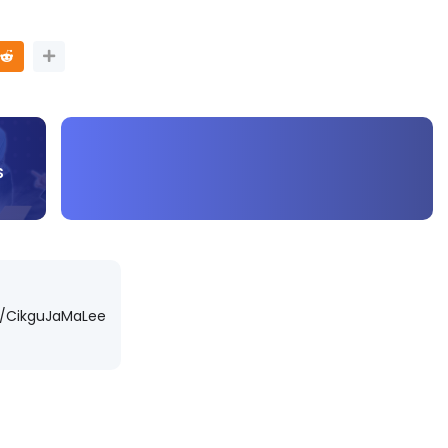
S
m/CikguJaMaLee