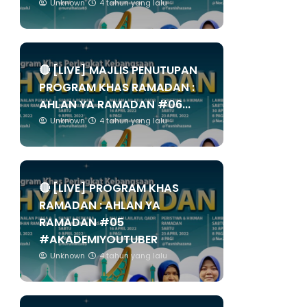
Unknown
4 tahun yang lalu
🔴 [LIVE] MAJLIS PENUTUPAN
PROGRAM KHAS RAMADAN :
AHLAN YA RAMADAN #06...
Unknown
4 tahun yang lalu
🔴 [LIVE] PROGRAM KHAS
RAMADAN : AHLAN YA
RAMADAN #05
#AKADEMIYOUTUBER
Unknown
4 tahun yang lalu