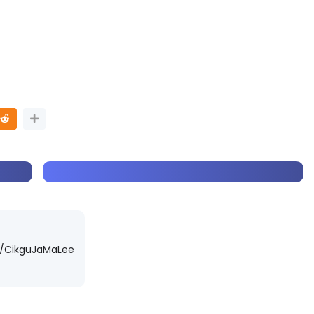
E SPEAKER 3 :
Sejarah Tingkatan 4
FORMING PRIMARY
Unknown
6 hari yang lalu
ION IN INDONESIA
...
wn
9 hari yang lalu
m/CikguJaMaLee