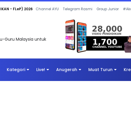
 OLEH CIKGU ANITA #ALLINONE #141 #...
Channel AYU
Telegram Rasmi
Group Junior
#Ak
uru-Guru Malaysia untuk
Kategori
Live!
Anugerah
Muat Turun
Kre