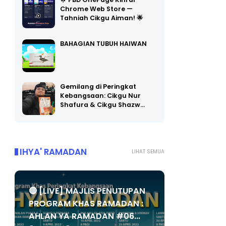
🌟 PBD OnePage Kini di
Chrome Web Store —
Tahniah Cikgu Aiman! 🌟
BAHAGIAN TUBUH HAIWAN
Gemilang di Peringkat
Kebangsaan: Cikgu Nur
Shafura & Cikgu Shazw…
IHYA' RAMADAN
LIHAT SEMUA
🔴 [LIVE] MAJLIS PENUTUPAN
PROGRAM KHAS RAMADAN :
AHLAN YA RAMADAN #06...