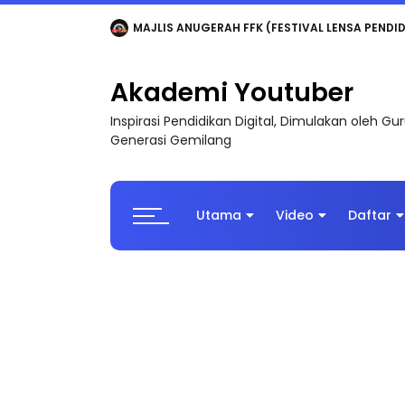
LIVE
🔴 [LIVE] MATEMATIK SR, WANG TAHUN 6
Akademi Youtuber
Inspirasi Pendidikan Digital, Dimulakan oleh G
Generasi Gemilang
Utama
Video
Daftar