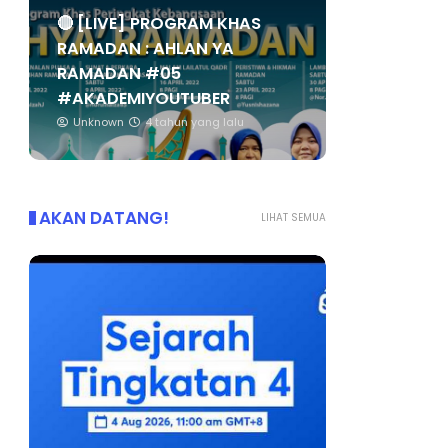
🔴 [LIVE] PROGRAM KHAS
RAMADAN : AHLAN YA
RAMADAN #05
#AKADEMIYOUTUBER
Unknown
4 tahun yang lalu
AKAN DATANG!
LIHAT SEMUA