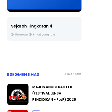
LIVE
🔴 [LIVE] PRINSIP PERAKAUNAN,
BEDAH TUNTAS SOALAN 1 TRIAL
OLEH CIKGU ...
Yu. Chekgu LK
7 hari yang lalu
SEGMEN KHAS
LIHAT SEMUA
MAJLIS ANUGERAH FFK
(FESTIVAL LENSA
PENDIDIKAN - FLeP) 2026