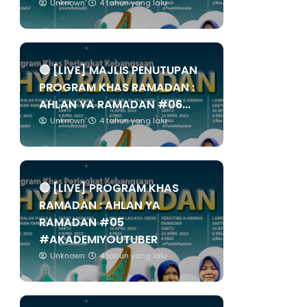
Unknown
4 tahun yang lalu
🔴 [LIVE] MAJLIS PENUTUPAN
PROGRAM KHAS RAMADAN :
AHLAN YA RAMADAN #06...
Unknown
4 tahun yang lalu
🔴 [LIVE] PROGRAM KHAS
RAMADAN : AHLAN YA
RAMADAN #05
#AKADEMIYOUTUBER
Unknown
4 tahun yang lalu