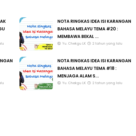
LAK
NOTA RINGKAS IDEA ISI KARANGAN
GU
BAHASA MELAYU TEMA #20 :
MEMBAWA BEKAL ...
alu
Yu. Chekgu LK
2 tahun yang lalu
RANGAN
NOTA RINGKAS IDEA ISI KARANGAN
BAHASA MELAYU TEMA #18 :
MENJAGA ALAM S...
alu
Yu. Chekgu LK
2 tahun yang lalu