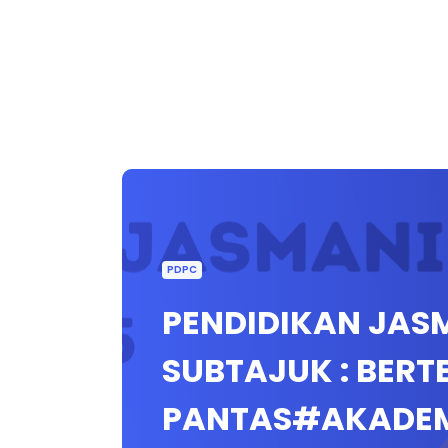
PDPC
PENDIDIKAN JASMA
SUBTAJUK : BER
PANTAS#AKADEM