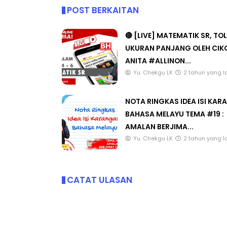
POST BERKAITAN
🔴 [LIVE] MATEMATIK SR, TO
UKURAN PANJANG OLEH CIK
ANITA #ALLINON...
Yu. Chekgu LK
2 tahun yang l
NOTA RINGKAS IDEA ISI KA
BAHASA MELAYU TEMA #19 :
AMALAN BERJIMA...
Yu. Chekgu LK
2 tahun yang l
CATAT ULASAN