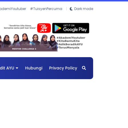
ademiYoutuber
#TuisyenPercuma
Dark mode
dit AYU
Hubungi
Privacy Policy