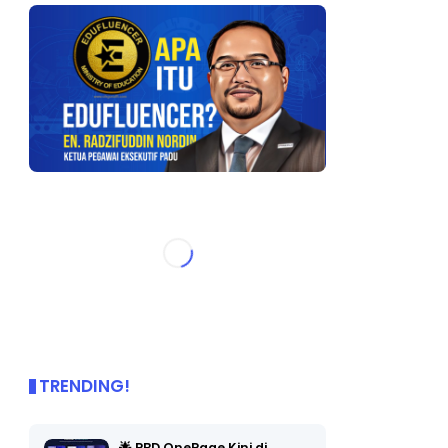
TRENDING!
🌟 PBD OnePage Kini di