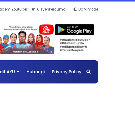
ademiYoutuber
#TuisyenPercuma
Dark mode
dit AYU
Hubungi
Privacy Policy