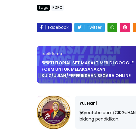
Tags
PDPC
Facebook
Twitter
Lebih lama
💜💛TUTORIAL SET MASA/TIMER DI GOOGLE
FORM UNTUK MELAKSANAKAN
KUIZ/UJIAN/PEPERIKSAAN SECARA ONLINE
Yu. Hani
💓youtube.com/CIKGuHANi
bidang pendidikan.