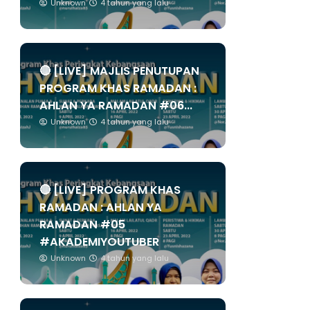
Unknown
4 tahun yang lalu
🔴 [LIVE] MAJLIS PENUTUPAN
PROGRAM KHAS RAMADAN :
AHLAN YA RAMADAN #06...
Unknown
4 tahun yang lalu
🔴 [LIVE] PROGRAM KHAS
RAMADAN : AHLAN YA
RAMADAN #05
#AKADEMIYOUTUBER
Unknown
4 tahun yang lalu