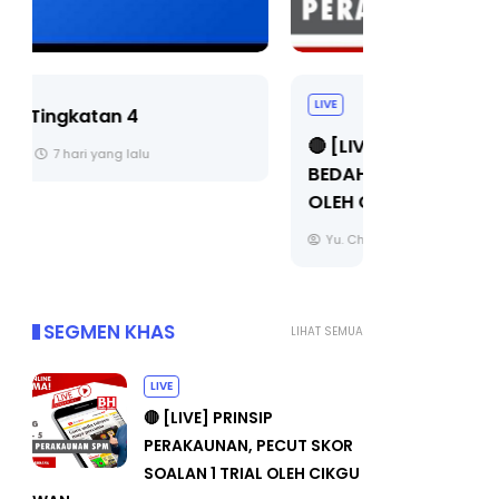
LIVE
BICARA PR
TIMBALAN
🔴 [LIVE] PRINSIP PERAKAUNAN,
PENDIDIKA
BEDAH TUNTAS SOALAN 1 TRIAL
OLEH CIKGU ...
Unknown
Yu. Chekgu LK
8 hari yang lalu
SEGMEN KHAS
LIHAT SEMUA
LIVE
🔴 [LIVE] PRINSIP
PERAKAUNAN, PECUT SKOR
SOALAN 1 TRIAL OLEH CIKGU