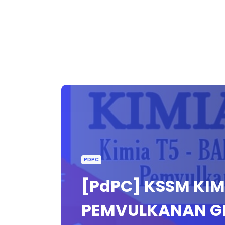
PDPC
[PdPC] KSSM KIMI
PEMVULKANAN GE