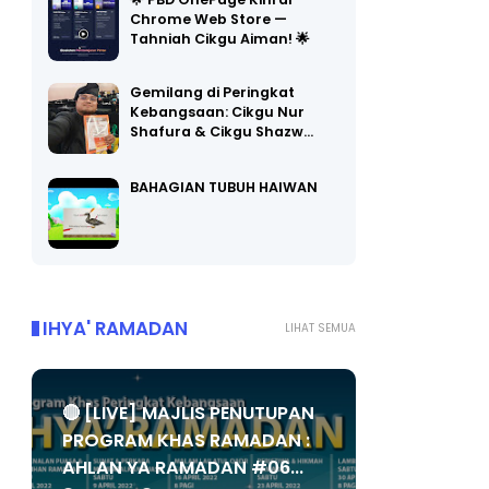
Chrome Web Store —
Tahniah Cikgu Aiman! 🌟
Gemilang di Peringkat
Kebangsaan: Cikgu Nur
Shafura & Cikgu Shazw…
BAHAGIAN TUBUH HAIWAN
IHYA' RAMADAN
LIHAT SEMUA
🔴 [LIVE] MAJLIS PENUTUPAN
PROGRAM KHAS RAMADAN :
AHLAN YA RAMADAN #06...