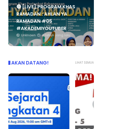
🔴 [LIVE] PROGRAM KHAS
RAMADAN : AHLAN YA
RAMADAN #05
#AKADEMIYOUTUBER
Unknown
4 tahun yang lalu
AKAN DATANG!
LIHAT SEMUA