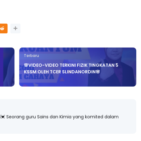
Terbaru
🌸VIDEO-VIDEO TERKINI FIZIK TINGKATAN 5
KSSM OLEH TCER SLINDANORDIN🌸
 Seorang guru Sains dan Kimia yang komited dalam