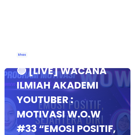
khas
🔴 [LIVE] WACANA
ILMIAH AKADEMI
YOUTUBER :
MOTIVASI W.O.W
#33 “EMOSI POSITIF,