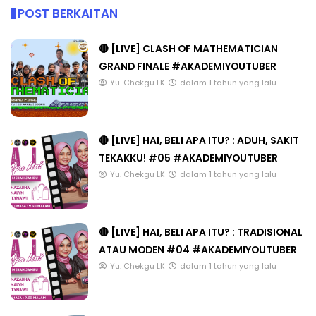
POST BERKAITAN
🔴 [LIVE] CLASH OF MATHEMATICIAN
GRAND FINALE #AKADEMIYOUTUBER
Yu. Chekgu LK
dalam 1 tahun yang lalu
🔴 [LIVE] HAI, BELI APA ITU? : ADUH, SAKIT
TEKAKKU! #05 #AKADEMIYOUTUBER
Yu. Chekgu LK
dalam 1 tahun yang lalu
🔴 [LIVE] HAI, BELI APA ITU? : TRADISIONAL
ATAU MODEN #04 #AKADEMIYOUTUBER
Yu. Chekgu LK
dalam 1 tahun yang lalu