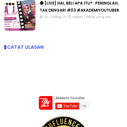
🔴 [LIVE] HAI, BELI APA ITU? : PENINGLAH,
TAK DENGAR! #03 #AKADEMIYOUTUBER
Yu. Chekgu LK
dalam 1 tahun yang lalu
CATAT ULASAN