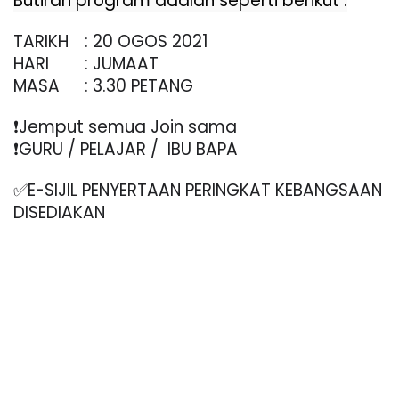
Butiran program adalah seperti berikut :
TARIKH
: 20 OGOS 2021
HARI
: JUMAAT
MASA
: 3.30 PETANG
❗️Jemput semua Join sama
❗️GURU / PELAJAR /  IBU BAPA
✅E-SIJIL PENYERTAAN PERINGKAT KEBANGSAAN 
DISEDIAKAN