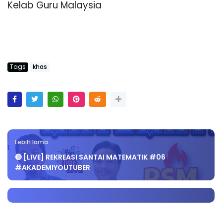
Kelab Guru Malaysia
Tags
khas
Lebih lama
🔴 [LIVE] REKREASI SANTAI MATEMATIK #06
#AKADEMIYOUTUBER