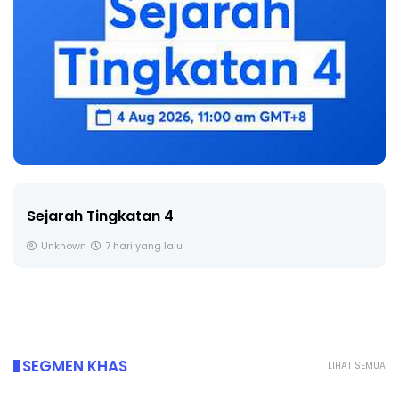
LIVE
🔴 [LIVE] PRINSIP PERAKAUNAN, BEDAH TUNTAS
SOALAN 1 TRIAL OLEH CIKGU ...
Yu. Chekgu LK
8 hari yang lalu
SEGMEN KHAS
LIHAT SEMUA