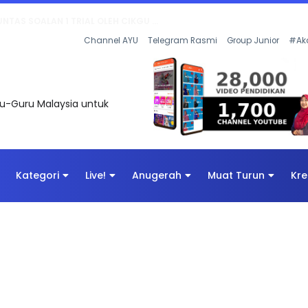
AN DIGITAL PENYELAMAT DUNIA
Channel AYU
Telegram Rasmi
Group Junior
#Ak
uru-Guru Malaysia untuk
Kategori
Live!
Anugerah
Muat Turun
Kre