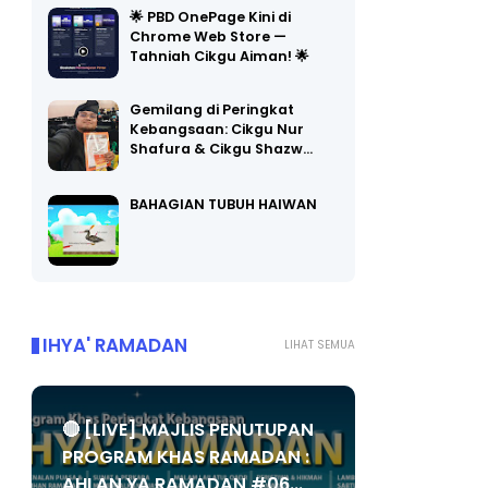
🌟 PBD OnePage Kini di
Chrome Web Store —
Tahniah Cikgu Aiman! 🌟
Gemilang di Peringkat
Kebangsaan: Cikgu Nur
Shafura & Cikgu Shazw…
BAHAGIAN TUBUH HAIWAN
IHYA' RAMADAN
LIHAT SEMUA
🔴 [LIVE] MAJLIS PENUTUPAN
PROGRAM KHAS RAMADAN :
AHLAN YA RAMADAN #06...