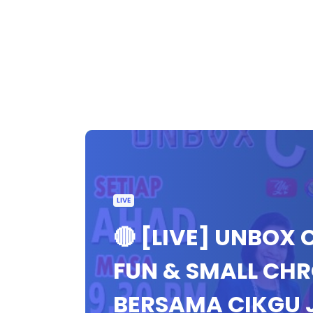
LIVE
🔴 [LIVE] UNBOX
FUN & SMALL CHR
BERSAMA CIKGU 