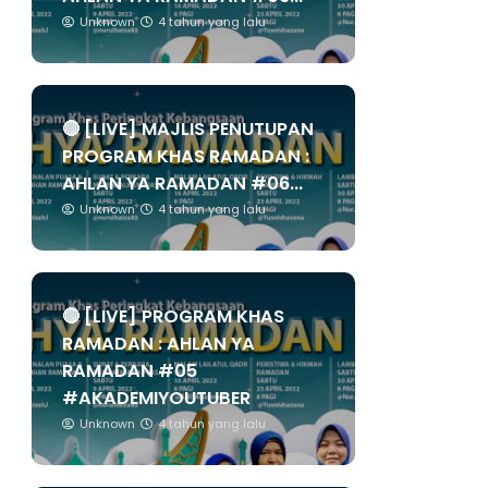
Unknown
4 tahun yang lalu
🔴 [LIVE] MAJLIS PENUTUPAN
PROGRAM KHAS RAMADAN :
AHLAN YA RAMADAN #06...
Unknown
4 tahun yang lalu
🔴 [LIVE] PROGRAM KHAS
RAMADAN : AHLAN YA
RAMADAN #05
#AKADEMIYOUTUBER
Unknown
4 tahun yang lalu