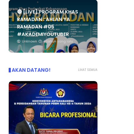
🔴 [LIVE] PROGRAM KHAS
RAMADAN : AHLAN YA
RAMADAN #05
#AKADEMIYOUTUBER
Unknown
4 tahun yang lalu
AKAN DATANG!
LIHAT SEMUA