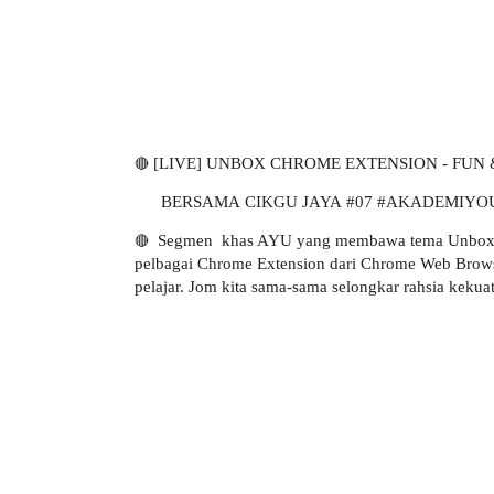
🔴
[LIVE] UNBOX CHROME EXTENSION - FUN
BERSAMA
CIKGU JAYA
#07
#AKADEMIYO
🔴
Segmen khas AYU yang membawa tema Unbox Ch
pelbagai Chrome Extension dari Chrome Web Brows
pelajar. Jom kita sama-sama selongkar rahsia kekua