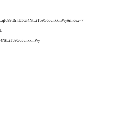
=PLqI699tBrhIJ3Gi4NtLiT59G65unkkmWy&index=7
:
J3Gi4NtLiT59G65unkkmWy