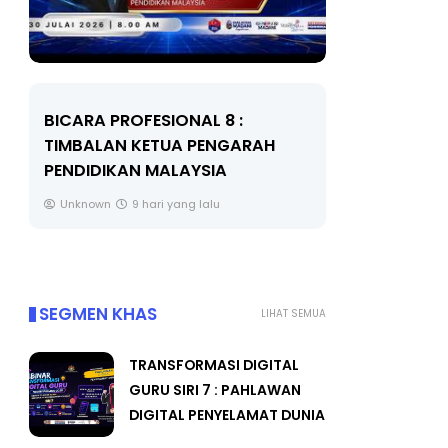
BICARA PROFESIONAL 8 :
BICARA K
TIMBALAN KETUA PENGARAH
MAKANAN 
PENDIDIKAN MALAYSIA
BERKUALITI
Unknown
9 hari yang lalu
Unknown
SEGMEN KHAS
LIHAT SEMUA
TRANSFORMASI DIGITAL
GURU SIRI 7 : PAHLAWAN
DIGITAL PENYELAMAT DUNIA