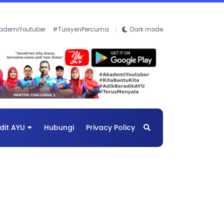
ademiYoutuber
#TuisyenPercuma
Dark mode
dit AYU
Hubungi
Privacy Policy