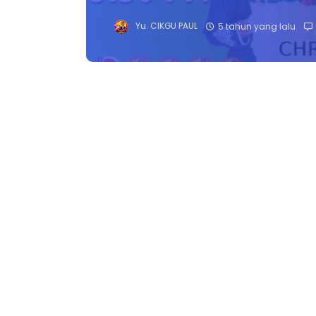
Yu. CIKGU PAUL
5 tahun yang lalu