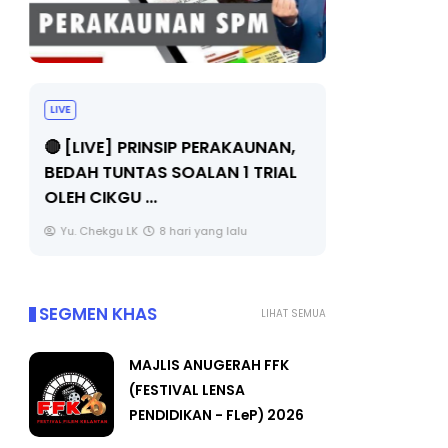
LIVE
BICARA PR
TIMBALAN
🔴 [LIVE] PRINSIP PERAKAUNAN,
PENDIDIKA
BEDAH TUNTAS SOALAN 1 TRIAL
OLEH CIKGU ...
Unknown
Yu. Chekgu LK
8 hari yang lalu
SEGMEN KHAS
LIHAT SEMUA
MAJLIS ANUGERAH FFK
(FESTIVAL LENSA
PENDIDIKAN - FLeP) 2026