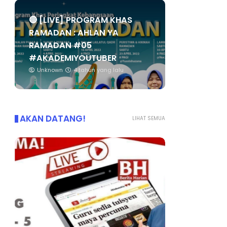
🔴 [LIVE] PROGRAM KHAS
RAMADAN : AHLAN YA
RAMADAN #05
#AKADEMIYOUTUBER
Unknown
4 tahun yang lalu
AKAN DATANG!
LIHAT SEMUA