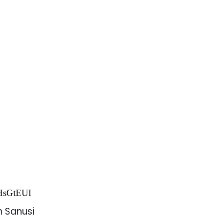
RHsGtEUI
n Sanusi