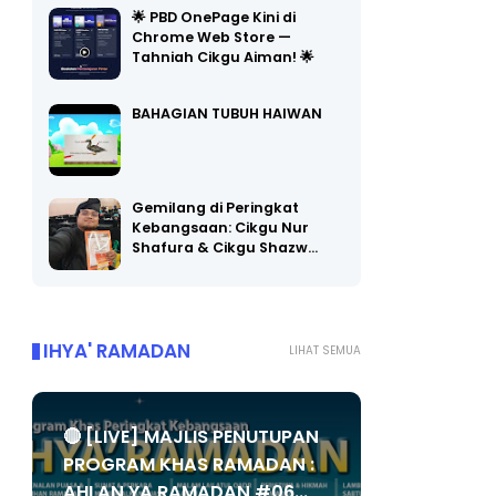
🌟 PBD OnePage Kini di
Chrome Web Store —
Tahniah Cikgu Aiman! 🌟
BAHAGIAN TUBUH HAIWAN
Gemilang di Peringkat
Kebangsaan: Cikgu Nur
Shafura & Cikgu Shazw…
IHYA' RAMADAN
LIHAT SEMUA
🔴 [LIVE] MAJLIS PENUTUPAN
PROGRAM KHAS RAMADAN :
AHLAN YA RAMADAN #06...