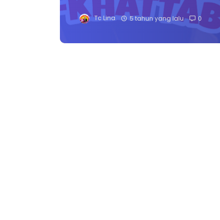
Tc Lina
5 tahun yang lalu
0