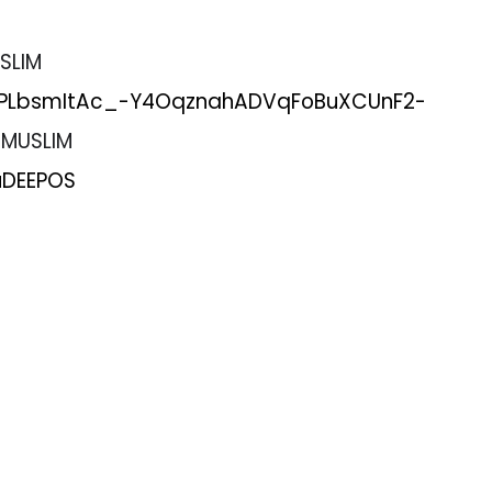
USLIM
st=PLbsmItAc_-Y4OqznahADVqFoBuXCUnF2-
 MUSLIM
uDEEPOS