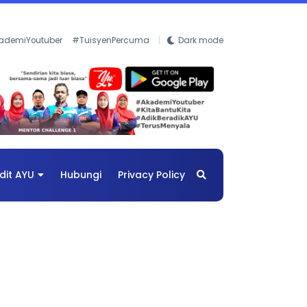
ademiYoutuber
#TuisyenPercuma
Dark mode
dit AYU
Hubungi
Privacy Policy