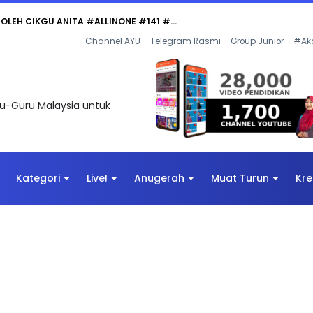
 OLEH CIKGU ANITA #ALLINONE #141 #...
Channel AYU
Telegram Rasmi
Group Junior
#Ak
uru-Guru Malaysia untuk
Kategori
Live!
Anugerah
Muat Turun
Kre