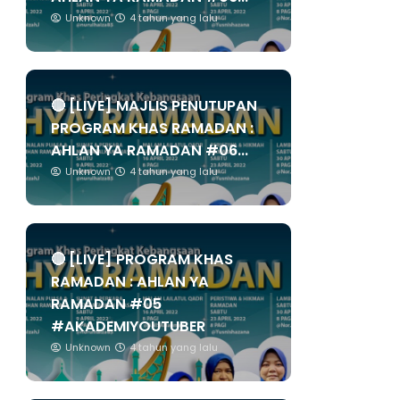
Unknown
4 tahun yang lalu
🔴 [LIVE] MAJLIS PENUTUPAN
PROGRAM KHAS RAMADAN :
AHLAN YA RAMADAN #06...
Unknown
4 tahun yang lalu
🔴 [LIVE] PROGRAM KHAS
RAMADAN : AHLAN YA
RAMADAN #05
#AKADEMIYOUTUBER
Unknown
4 tahun yang lalu