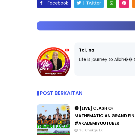
Facebook
Twitter
Tc Lina
Life is journey to Allah
POST BERKAITAN
🔴 [LIVE] CLASH OF
MATHEMATICIAN GRAND FIN
#AKADEMIYOUTUBER
Yu. Chekgu LK