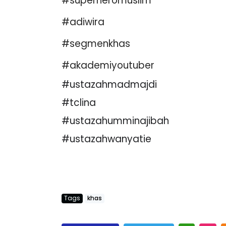
#superheromuslim
#adiwira
#segmenkhas
ICARA KORPORAT 3 : PROGRAM
KEYNOTE SPEAKER 
#akademiyoutuber
AKANAN SELAMAT DAN
TRANSFORMING 
#ustazahmadmajdi
ERKUALITI (AMALAN PER...
EDUCATION IN IN
THROUG...
#tclina
Unknown
10 hari yang lalu
Unknown
10 hari y
#ustazahumminajibah
#ustazahwanyatie
Tags
khas