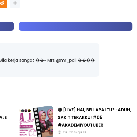
�� Gila kerja sangat ��~ Mrs @mr_pali ����
🔴 [LIVE] HAI, BELI APA ITU? : ADUH,
ALE
SAKIT TEKAKKU! #05
#AKADEMIYOUTUBER
Yu. Chekgu LK