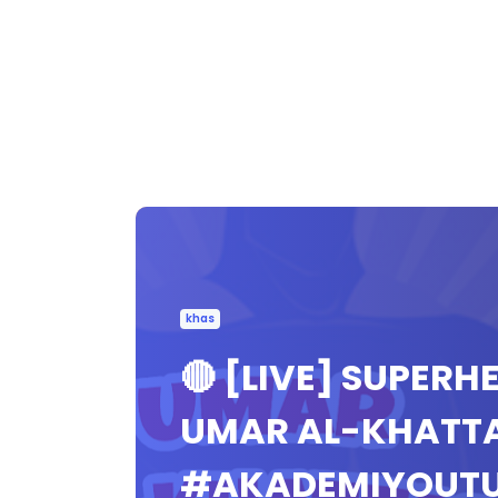
khas
🔴 [LIVE] SUPERH
UMAR AL-KHATT
#AKADEMIYOUT