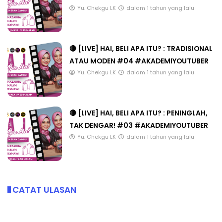
Yu. Chekgu LK
dalam 1 tahun yang lalu
🔴 [LIVE] HAI, BELI APA ITU? : TRADISIONAL
ATAU MODEN #04 #AKADEMIYOUTUBER
Yu. Chekgu LK
dalam 1 tahun yang lalu
🔴 [LIVE] HAI, BELI APA ITU? : PENINGLAH,
TAK DENGAR! #03 #AKADEMIYOUTUBER
Yu. Chekgu LK
dalam 1 tahun yang lalu
CATAT ULASAN