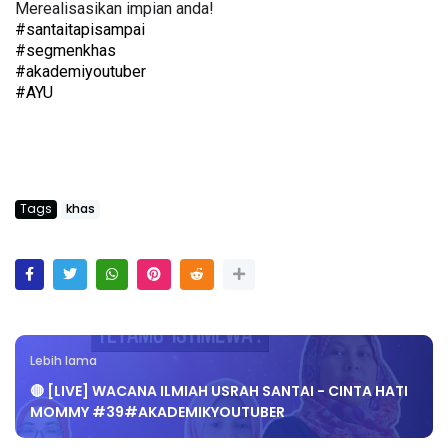
#santaitapisampai
#segmenkhas
#akademiyoutuber
#AYU
Tags
khas
Lebih lama
🔴 [LIVE] WACANA ILMIAH USRAH SANTAI - CINTA HATI
MOMMY #39#AKADEMIKYOUTUBER