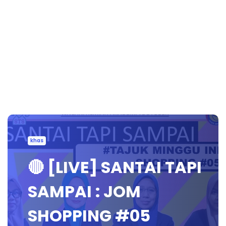
khas
🔴 [LIVE] SANTAI TAPI
SAMPAI : JOM
SHOPPING #05