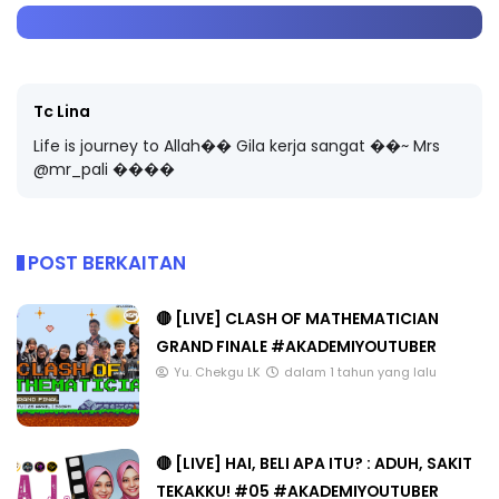
Tc Lina
Life is journey to Allah�� Gila kerja sangat ��~ Mrs
@mr_pali ����
POST BERKAITAN
🔴 [LIVE] CLASH OF MATHEMATICIAN
GRAND FINALE #AKADEMIYOUTUBER
Yu. Chekgu LK
dalam 1 tahun yang lalu
🔴 [LIVE] HAI, BELI APA ITU? : ADUH, SAKIT
TEKAKKU! #05 #AKADEMIYOUTUBER