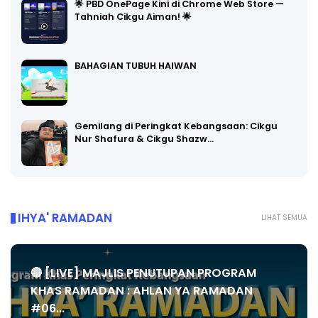
🌟 PBD OnePage Kini di Chrome Web Store —
Tahniah Cikgu Aiman! 🌟
BAHAGIAN TUBUH HAIWAN
Gemilang di Peringkat Kebangsaan: Cikgu
Nur Shafura & Cikgu Shazw…
IHYA' RAMADAN
LIHAT SEMUA
🔴 [LIVE] MAJLIS PENUTUPAN PROGRAM
KHAS RAMADAN : AHLAN YA RAMADAN
#06...