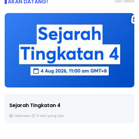
AKAN DATANG!
LIHAT SEMUA
LIVE
🔴 [LIVE] PRINSIP PERAKAUNAN, BEDAH TUNTAS
SOALAN 1 TRIAL OLEH CIKGU ...
Yu. Chekgu LK
7 hari yang lalu