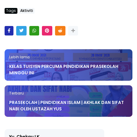
Tags
Aktiviti
Lebih lama
KELAS TUISYEN PERCUMA PENDIDIKAN PRASEKOLAH
MINGGU INI
Terbaru
PRASEKOLAH | PENDIDIKAN ISLAM | AKHLAK DAN SIFAT
NABI OLEH USTAZAH YUS
Yu. Chekgu LK