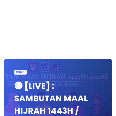
Aktiviti
🔴 [LIVE] :
SAMBUTAN MAAL
HIJRAH 1443H /