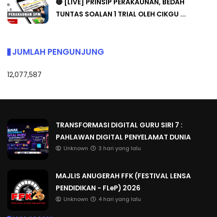
🔴 [LIVE] PRINSIP PERAKAUNAN, BEDAH
TUNTAS SOALAN 1 TRIAL OLEH CIKGU ...
JUMLAH PENGUNJUNG
12,077,587
TRANSFORMASI DIGITAL GURU SIRI 7 :
PAHLAWAN DIGITAL PENYELAMAT DUNIA
Unknown
3 hari yang lalu
MAJLIS ANUGERAH FFK (FESTIVAL LENSA
PENDIDIKAN - FLeP) 2026
Unknown
4 hari yang lalu