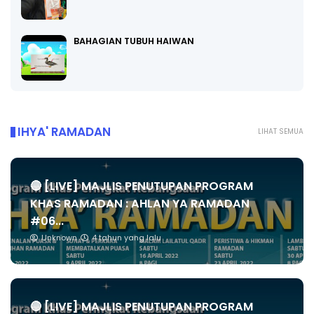
BAHAGIAN TUBUH HAIWAN
IHYA' RAMADAN
LIHAT SEMUA
🔴 [LIVE] MAJLIS PENUTUPAN PROGRAM
KHAS RAMADAN : AHLAN YA RAMADAN
#06...
Unknown
4 tahun yang lalu
🔴 [LIVE] MAJLIS PENUTUPAN PROGRAM