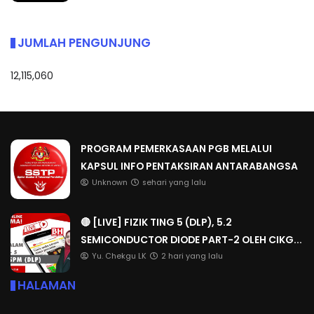
JUMLAH PENGUNJUNG
12,115,060
PROGRAM PEMERKASAAN PGB MELALUI
KAPSUL INFO PENTAKSIRAN ANTARABANGSA
Unknown
sehari yang lalu
🔴 [LIVE] FIZIK TING 5 (DLP), 5.2
SEMICONDUCTOR DIODE PART-2 OLEH CIKG...
Yu. Chekgu LK
2 hari yang lalu
HALAMAN