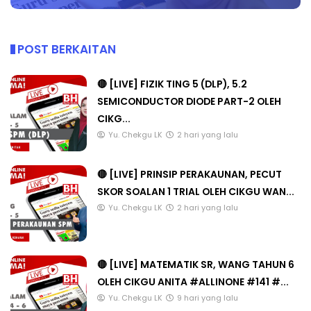
POST BERKAITAN
🔴 [LIVE] FIZIK TING 5 (DLP), 5.2
SEMICONDUCTOR DIODE PART-2 OLEH
CIKG...
Yu. Chekgu LK
2 hari yang lalu
🔴 [LIVE] PRINSIP PERAKAUNAN, PECUT
SKOR SOALAN 1 TRIAL OLEH CIKGU WAN...
Yu. Chekgu LK
2 hari yang lalu
🔴 [LIVE] MATEMATIK SR, WANG TAHUN 6
OLEH CIKGU ANITA #ALLINONE #141 #...
Yu. Chekgu LK
9 hari yang lalu