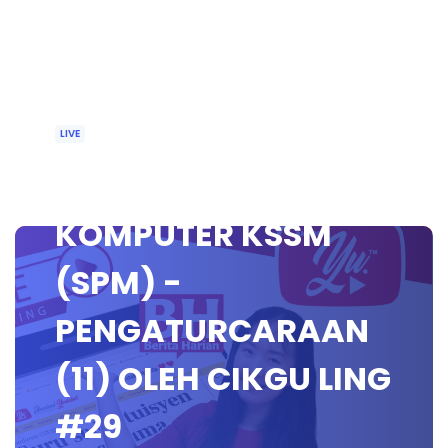
LIVE
🔴 [LIVE] SAINS
KOMPUTER KSSM
(SPM) -
PENGATURCARAAN
(11) OLEH CIKGU LING
#29