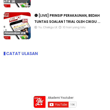
🔴 [LIVE] PRINSIP PERAKAUNAN, BEDAH
TUNTAS SOALAN 1 TRIAL OLEH CIKGU ...
Yu. Chekgu LK
10 hari yang lalu
CATAT ULASAN