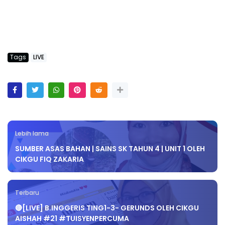
Tags
LIVE
Lebih lama
SUMBER ASAS BAHAN | SAINS SK TAHUN 4 | UNIT 1 OLEH
CIKGU FIQ ZAKARIA
Terbaru
🔴[LIVE] B.INGGERIS TING1-3- GERUNDS OLEH CIKGU
AISHAH #21 #TUISYENPERCUMA