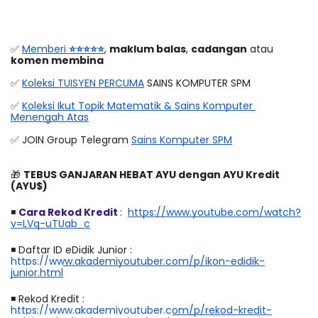
✅ 
Memberi 
⭐⭐⭐⭐⭐
, 
maklum balas
, 
cadangan
 atau 
komen membina
✅ 
Koleksi TUISYEN PERCUMA
 SAINS KOMPUTER SPM
✅ 
Koleksi Ikut Topik Matematik & Sains Komputer 
Menengah Atas
✅ JOIN Group Telegram 
Sains Komputer SPM
🎁 
TEBUS GANJARAN HEBAT AYU dengan AYU Kredit 
(AYU$)
◾
Cara Rekod Kredit 
:  
https://www.youtube.com/watch?
v=LVq-uTUab_c
◾
 Daftar ID eDidik Junior : 
https://www.akademiyoutuber.com/p/ikon-edidik-
junior.html
◾
 Rekod Kredit :
https://www.akademiyoutuber.com/p/rekod-kredit-