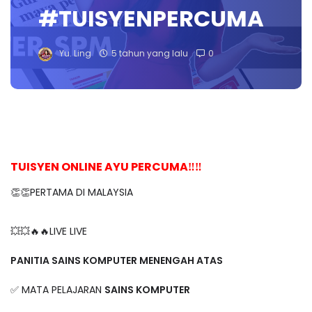
#TUISYENPERCUMA
Yu. Ling
5 tahun yang lalu
0
TUISYEN ONLINE AYU PERCUMA‼️‼️
👏👏PERTAMA DI MALAYSIA
💥💥🔥🔥LIVE LIVE
PANITIA SAINS KOMPUTER MENENGAH ATAS
✅ MATA PELAJARAN
SAINS KOMPUTER