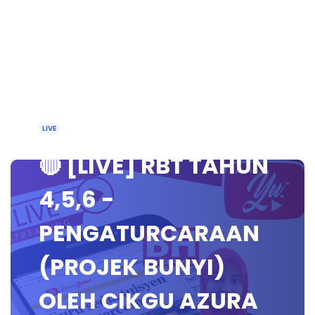
LIVE
🔴 [LIVE] RBT TAHUN
4,5,6 -
PENGATURCARAAN
(PROJEK BUNYI)
OLEH CIKGU AZURA