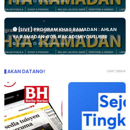
Unknown
4 tahun yang lalu
🔴 [LIVE] PROGRAM KHAS RAMADAN : AHLAN
YA RAMADAN #05 #AKADEMIYOUTUBER
Unknown
4 tahun yang lalu
AKAN DATANG!
LIHAT SEMUA