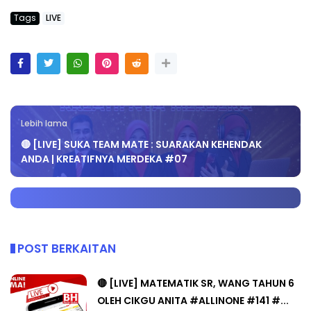
Tags
LIVE
Lebih lama
🔴 [LIVE] SUKA TEAM MATE : SUARAKAN KEHENDAK
ANDA | KREATIFNYA MERDEKA #07
POST BERKAITAN
🔴 [LIVE] MATEMATIK SR, WANG TAHUN 6
OLEH CIKGU ANITA #ALLINONE #141 #...