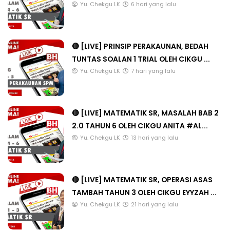
Yu. Chekgu LK
6 hari yang lalu
🔴 [LIVE] PRINSIP PERAKAUNAN, BEDAH
TUNTAS SOALAN 1 TRIAL OLEH CIKGU ...
Yu. Chekgu LK
7 hari yang lalu
🔴 [LIVE] MATEMATIK SR, MASALAH BAB 2
2.0 TAHUN 6 OLEH CIKGU ANITA #AL...
Yu. Chekgu LK
13 hari yang lalu
🔴 [LIVE] MATEMATIK SR, OPERASI ASAS
TAMBAH TAHUN 3 OLEH CIKGU EYYZAH ...
Yu. Chekgu LK
21 hari yang lalu