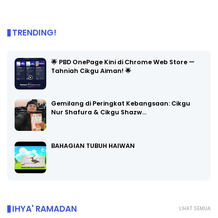
TRENDING!
🌟 PBD OnePage Kini di Chrome Web Store —
Tahniah Cikgu Aiman! 🌟
Gemilang di Peringkat Kebangsaan: Cikgu
Nur Shafura & Cikgu Shazw…
BAHAGIAN TUBUH HAIWAN
IHYA' RAMADAN
LIHAT SEMUA