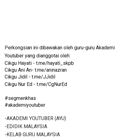
P
erkongsian ini dibawakan oleh guru-guru Akademi 
Youtuber yang dianggotai oleh:
Cikgu Hayati - t.me/hayati_skpb
Cikgu Ani An- t.me/aninazran
Cikgu Jidil - t.me/JJidil
Cikgu Nur Ed - t.me/CgNurEd
#segmenkhas
#akademiyoutuber
-AKADEMI YOUTUBER (AYU)
-EDIDIK MALAYSIA
-KELAB GURU MALAYSIA