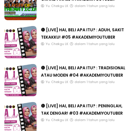
Yu. Chekgu LK
dalam 1 tahun yang lalu
🔴 [LIVE] HAI, BELI APA ITU? : ADUH, SAKIT
TEKAKKU! #05 #AKADEMIYOUTUBER
Yu. Chekgu LK
dalam 1 tahun yang lalu
🔴 [LIVE] HAI, BELI APA ITU? : TRADISIONAL
ATAU MODEN #04 #AKADEMIYOUTUBER
Yu. Chekgu LK
dalam 1 tahun yang lalu
🔴 [LIVE] HAI, BELI APA ITU? : PENINGLAH,
TAK DENGAR! #03 #AKADEMIYOUTUBER
Yu. Chekgu LK
dalam 1 tahun yang lalu