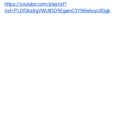
https://youtube.com/playlist?
list=PLDf0kaXgVWU85D9EgamC3Y9Bwbxyc0Ggk