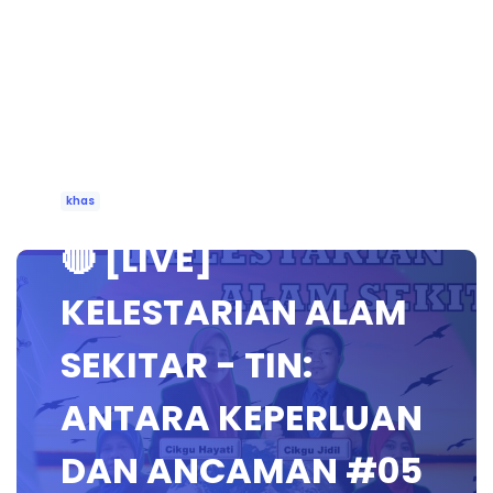
khas
🔴 [LIVE]
KELESTARIAN ALAM
SEKITAR - TIN:
ANTARA KEPERLUAN
DAN ANCAMAN #05