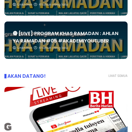
Unknown
4 tahun yang lalu
🔴 [LIVE] PROGRAM KHAS RAMADAN : AHLAN
YA RAMADAN #05 #AKADEMIYOUTUBER
Unknown
4 tahun yang lalu
AKAN DATANG!
LIHAT SEMUA