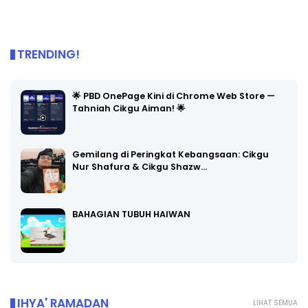
TRENDING!
🌟 PBD OnePage Kini di Chrome Web Store —
Tahniah Cikgu Aiman! 🌟
Gemilang di Peringkat Kebangsaan: Cikgu
Nur Shafura & Cikgu Shazw…
BAHAGIAN TUBUH HAIWAN
IHYA' RAMADAN
LIHAT SEMUA