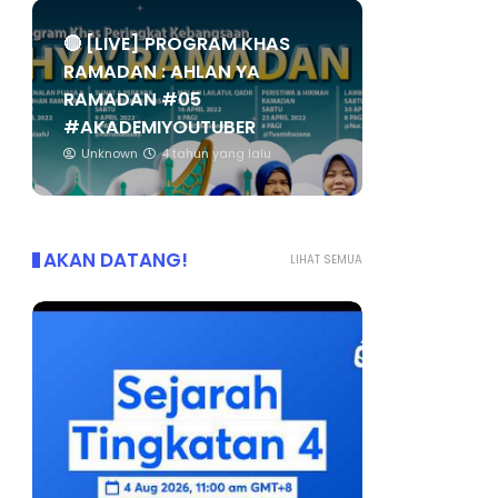
🔴 [LIVE] PROGRAM KHAS
RAMADAN : AHLAN YA
RAMADAN #05
#AKADEMIYOUTUBER
Unknown
4 tahun yang lalu
AKAN DATANG!
LIHAT SEMUA