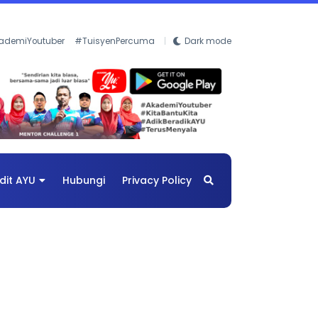
ademiYoutuber
#TuisyenPercuma
Dark mode
dit AYU
Hubungi
Privacy Policy