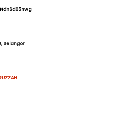
wNdn6d65nwg
, Selangor
IRUZZAH