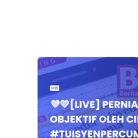
LIVE
💜💛[LIVE] PERNI
OBJEKTIF OLEH C
#TUISYENPERCUM