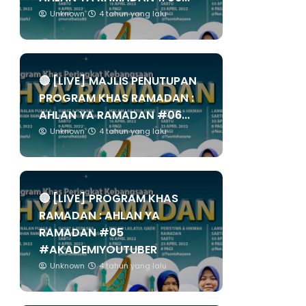
Unknown
4 tahun yang lalu
🔴 [LIVE] MAJLIS PENUTUPAN
PROGRAM KHAS RAMADAN :
AHLAN YA RAMADAN #06...
Unknown
4 tahun yang lalu
🔴 [LIVE] PROGRAM KHAS
RAMADAN : AHLAN YA
RAMADAN #05
#AKADEMIYOUTUBER
Unknown
4 tahun yang lalu