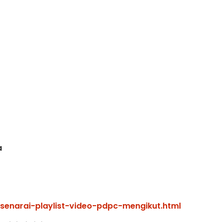
KER 3 :
Sejarah Tingkatan 4
NG PRIMARY
Unknown
8 hari yang lalu
N INDONESIA
ari yang lalu
a
enarai-playlist-video-pdpc-mengikut.html
ini di sini