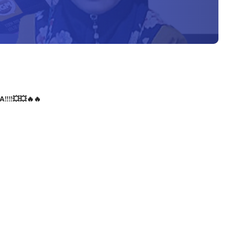
‼️‼️💥💥🔥🔥