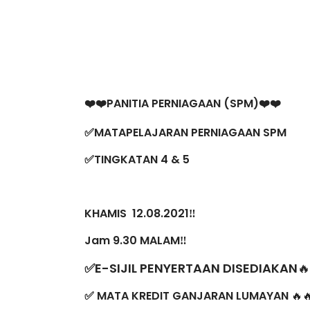
PANITIA PERNIAGAAN (SPM)
❤️❤️
❤️❤️
✅MATAPELAJARAN PERNIAGAAN SPM
✅TINGKATAN 4 & 5
KHAMIS 12.08.2021‼️
Jam 9.30 MALAM‼️
✅E-SIJIL PENYERTAAN DISEDIAKAN
🔥
MATA KREDIT GANJARAN LUMAYAN
✅
 🔥