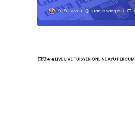
Yu. Fairuzzah
5 tahun yang lalu
0
💥💥🔥🔥LIVE LIVE TUISYEN ONLINE AYU PERCUMA