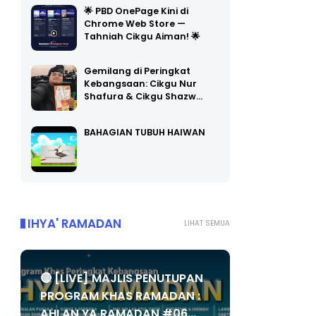
Chrome Web Store —
Tahniah Cikgu Aiman! 🌟
Gemilang di Peringkat
Kebangsaan: Cikgu Nur
Shafura & Cikgu Shazw…
BAHAGIAN TUBUH HAIWAN
IHYA' RAMADAN
LIHAT SEMUA
🔴 [LIVE] MAJLIS PENUTUPAN
PROGRAM KHAS RAMADAN :
AHLAN YA RAMADAN #06...