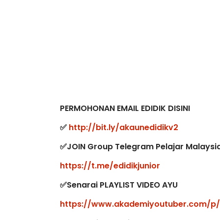
BICARA KORPORAT 3 : PROGRAM
KEYNOTE SPEA
MAKANAN SELAMAT DAN
TRANSFORMI
BERKUALITI (AMALAN PER...
EDUCATION I
THROUG...
Unknown
11 hari yang lalu
PERMOHONAN EMAIL EDIDIK DISINI
Unknown
11 h
✅
http://bit.ly/akaunedidikv2
✅JOIN Group Telegram Pelajar Malaysi
https://t.me/edidikjunior
✅Senarai PLAYLIST VIDEO AYU
https://www.akademiyoutuber.com/p/s
✅Semak jadual siaran langsung yang terk