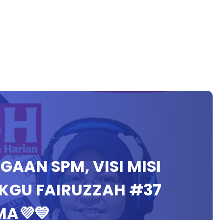
AGAAN SPM, VISI MISI
IKGU FAIRUZZAH #37
A💜💛