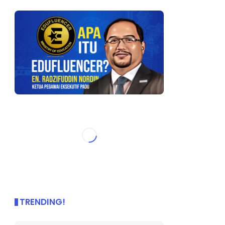
TRENDING!
🌟 PBD OnePage Kini di