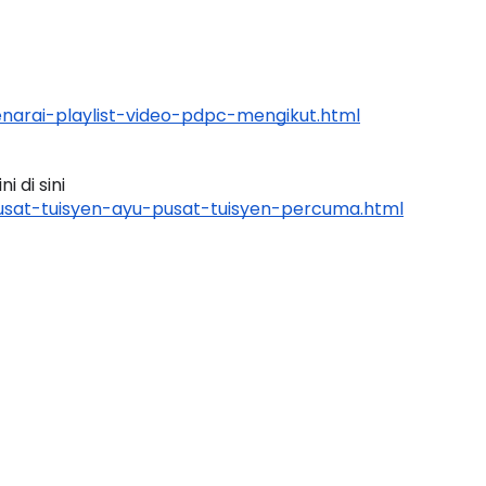
arai-playlist-video-pdpc-mengikut.html
FESIONAL 8 :
MAJLIS ANUGERAH FFK
KETUA PENGARAH
(FESTIVAL LENSA PENDIDIKA
 di sini 
 MALAYSIA
FLeP) 2026
sat-tuisyen-ayu-pusat-tuisyen-percuma.html
2 hari yang lalu
Unknown
7 hari yang lalu