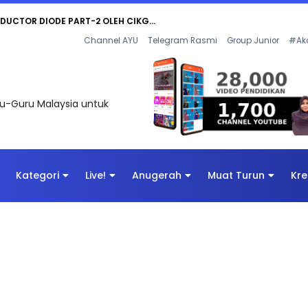
KOR SOALAN 1 TRIAL OLEH CIKGU WAN...
Channel AYU
Telegram Rasmi
Group Junior
#Ak
uru-Guru Malaysia untuk
Kategori
Live!
Anugerah
Muat Turun
Kre