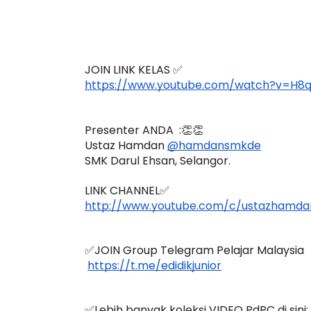
JOIN LINK KELAS ✅
https://www.youtube.com/watch?v=H8
Presenter ANDA  :👏👏
Ustaz Hamdan 
@hamdansmkde
SMK Darul Ehsan, Selangor. 
LINK CHANNEL✅
http://www.youtube.com/c/ustazhamda
✅JOIN Group Telegram Pelajar Malaysia
https://t.me/edidikjunior
✅Lebih banyak koleksi VIDEO PdPC di sini: