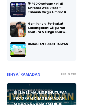
🌟 PBD OnePage Kini di
Chrome Web Store —
Tahniah Cikgu Aiman! 🌟
Gemilang di Peringkat
Kebangsaan: Cikgu Nur
Shafura & Cikgu Shazw…
BAHAGIAN TUBUH HAIWAN
IHYA' RAMADAN
LIHAT SEMUA
🔴 [LIVE] MAJLIS PENUTUPAN
PROGRAM KHAS RAMADAN :
AHLAN YA RAMADAN #06...