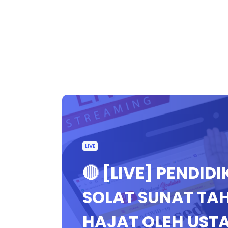
LIVE
🔴 [LIVE] PENDIDI
SOLAT SUNAT TA
HAJAT OLEH UST