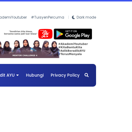
ademiYoutuber
#TuisyenPercuma
Dark mode
dit AYU
Hubungi
Privacy Policy