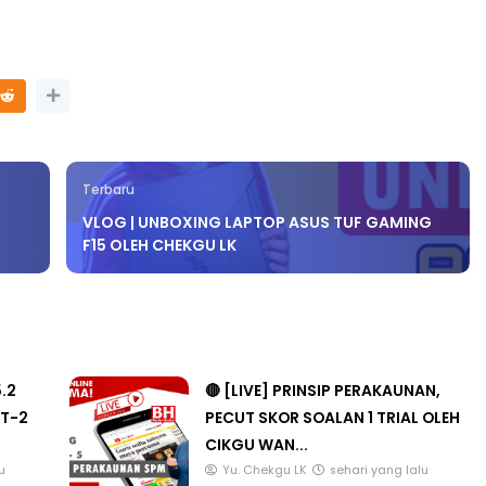
Terbaru
VLOG | UNBOXING LAPTOP ASUS TUF GAMING
F15 OLEH CHEKGU LK
5.2
🔴 [LIVE] PRINSIP PERAKAUNAN,
T-2
PECUT SKOR SOALAN 1 TRIAL OLEH
CIKGU WAN...
u
Yu. Chekgu LK
sehari yang lalu