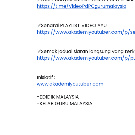
https://t.me/VideoPdPCgurumalaysia
✅Senarai PLAYLIST VIDEO AYU
https://www.akademiyoutuber.com/p/sen
LIVE
BICARA PRO
TIMBALAN 
🔴 [LIVE] PRINSIP PERAKAUNAN,
✅Semak jadual siaran langsung yang terkini
PENDIDIKAN
BEDAH TUNTAS SOALAN 1 TRIAL
https://www.akademiyoutuber.com/p/pu
OLEH CIKGU ...
Unknown
1
Yu. Chekgu LK
10 hari yang lalu
Inisiatif :
www.akademiyoutuber.com
-EDIDIK MALAYSIA
-KELAB GURU MALAYSIA