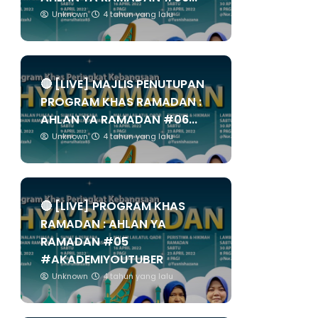
Unknown
4 tahun yang lalu
🔴 [LIVE] MAJLIS PENUTUPAN
PROGRAM KHAS RAMADAN :
AHLAN YA RAMADAN #06...
Unknown
4 tahun yang lalu
🔴 [LIVE] PROGRAM KHAS
RAMADAN : AHLAN YA
RAMADAN #05
#AKADEMIYOUTUBER
Unknown
4 tahun yang lalu