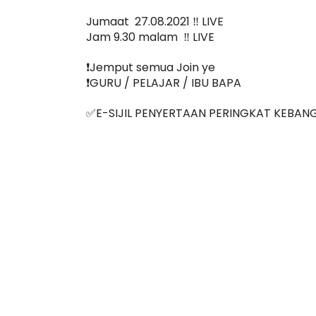
Jumaat  27.08.2021 ‼️ LIVE
Jam 9.30 malam  ‼️ LIVE
❗️Jemput semua Join ye
❗️GURU / PELAJAR / IBU BAPA
✅E-SIJIL PENYERTAAN PERINGKAT KEBAN