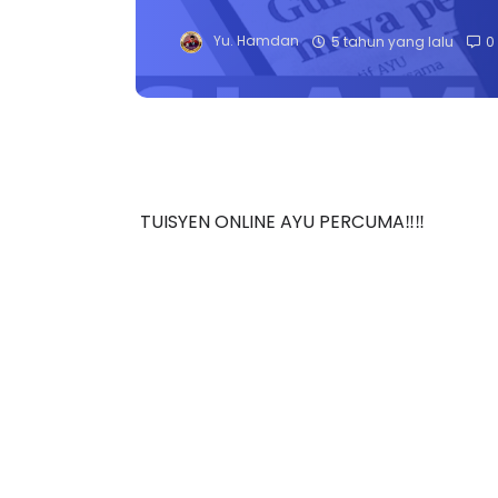
Yu. Hamdan
5 tahun yang lalu
0
TUISYEN ONLINE AYU PERCUMA‼️‼️