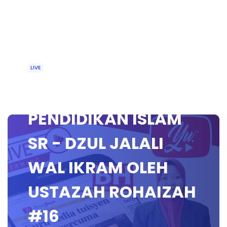
LIVE
🔴 [LIVE]
PENDIDIKAN ISLAM
SR - DZUL JALALI
WAL IKRAM OLEH
USTAZAH ROHAIZAH
#16