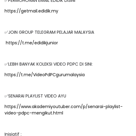
✅PERMOHONAN EMAIL EDIDIK DISINI
https://getmail.edidik.my
✅JOIN GROUP TELEGRAM PELAJAR MALAYSIA
https://t.me/edidikjunior
✅LEBIH BANYAK KOLEKSI VIDEO PDPC DI SINI:
https://t.me/VideoPdPCgurumalaysia
✅SENARAI PLAYLIST VIDEO AYU
https://www.akademiyoutuber.com/p/senarai-playlist-
video-pdpc-mengikut.html
Inisiatif :