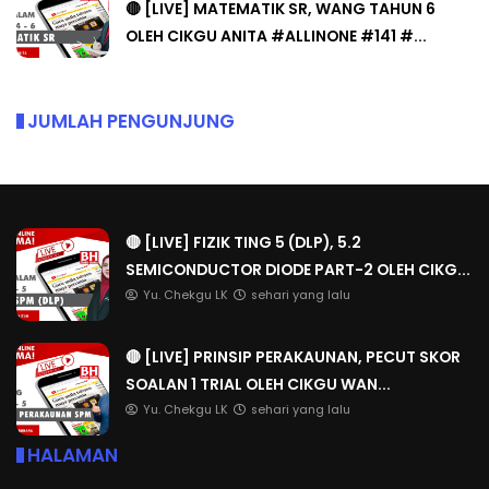
🔴 [LIVE] MATEMATIK SR, WANG TAHUN 6
OLEH CIKGU ANITA #ALLINONE #141 #...
JUMLAH PENGUNJUNG
🔴 [LIVE] FIZIK TING 5 (DLP), 5.2
SEMICONDUCTOR DIODE PART-2 OLEH CIKG...
Yu. Chekgu LK
sehari yang lalu
🔴 [LIVE] PRINSIP PERAKAUNAN, PECUT SKOR
SOALAN 1 TRIAL OLEH CIKGU WAN...
Yu. Chekgu LK
sehari yang lalu
HALAMAN