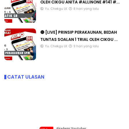
OLEH CIKGU ANITA #ALLINONE #141 #...
Yu. Chekgu LK
8 hari yang lalu
🔴 [LIVE] PRINSIP PERAKAUNAN, BEDAH
TUNTAS SOALAN 1 TRIAL OLEH CIKGU ...
Yu. Chekgu LK
9 hari yang lalu
CATAT ULASAN