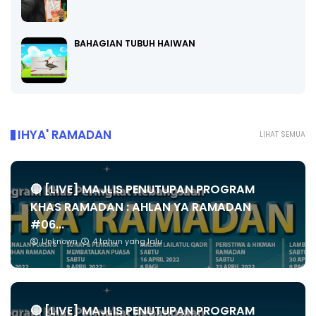
BAHAGIAN TUBUH HAIWAN
IHYA' RAMADAN
LIHAT SEMUA
🔴 [LIVE] MAJLIS PENUTUPAN PROGRAM
KHAS RAMADAN : AHLAN YA RAMADAN
#06...
Unknown
4 tahun yang lalu
🔴 [LIVE] MAJLIS PENUTUPAN PROGRAM