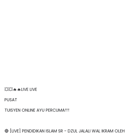
💥💥🔥🔥LIVE LIVE
PUSAT
TUISYEN ONLINE AYU PERCUMA‼️‼️
🔴 [LIVE] PENDIDIKAN ISLAM SR - DZUL JALALI WAL IKRAM OLEH