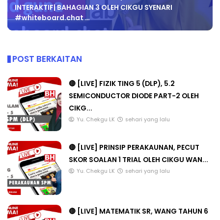
INTERAKTIF| BAHAGIAN 3 OLEH CIKGU SYENARI
#whiteboard.chat …
POST BERKAITAN
🔴 [LIVE] FIZIK TING 5 (DLP), 5.2
SEMICONDUCTOR DIODE PART-2 OLEH
CIKG...
Yu. Chekgu LK
sehari yang lalu
🔴 [LIVE] PRINSIP PERAKAUNAN, PECUT
SKOR SOALAN 1 TRIAL OLEH CIKGU WAN...
Yu. Chekgu LK
sehari yang lalu
🔴 [LIVE] MATEMATIK SR, WANG TAHUN 6