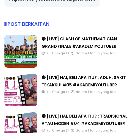
POST BERKAITAN
🔴 [LIVE] CLASH OF MATHEMATICIAN
GRAND FINALE #AKADEMIYOUTUBER
Yu. Chekgu LK
dalam 1 tahun yang lalu
🔴 [LIVE] HAI, BELI APA ITU? : ADUH, SAKIT
TEKAKKU! #05 #AKADEMIYOUTUBER
Yu. Chekgu LK
dalam 1 tahun yang lalu
🔴 [LIVE] HAI, BELI APA ITU? : TRADISIONAL
ATAU MODEN #04 #AKADEMIYOUTUBER
Yu. Chekgu LK
dalam 1 tahun yang lalu