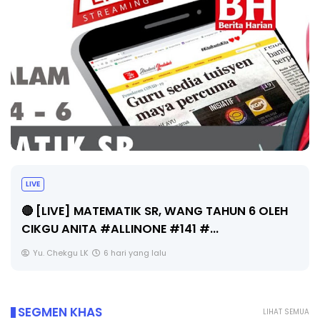
LIVE
🔴 [LIVE] MATEMATIK SR, WANG TAHUN 6 OLEH
CIKGU ANITA #ALLINONE #141 #...
Yu. Chekgu LK
6 hari yang lalu
SEGMEN KHAS
LIHAT SEMUA