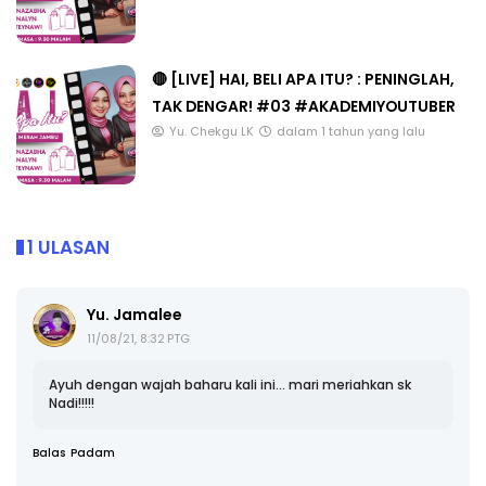
🔴 [LIVE] HAI, BELI APA ITU? : PENINGLAH,
TAK DENGAR! #03 #AKADEMIYOUTUBER
Yu. Chekgu LK
dalam 1 tahun yang lalu
1 ULASAN
Yu. Jamalee
11/08/21, 8:32 PTG
Ayuh dengan wajah baharu kali ini... mari meriahkan sk
Nadi!!!!!
Balas
Padam