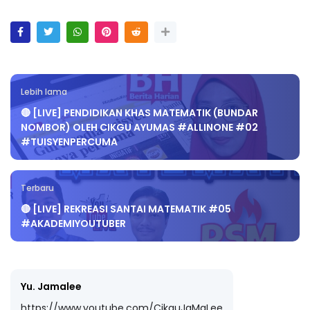
Lebih lama
🔴 [LIVE] PENDIDIKAN KHAS MATEMATIK (BUNDAR
NOMBOR) OLEH CIKGU AYUMAS #ALLINONE #02
#TUISYENPERCUMA
Terbaru
🔴 [LIVE] REKREASI SANTAI MATEMATIK #05
#AKADEMIYOUTUBER
Yu. Jamalee
https://www.youtube.com/CikguJaMaLee