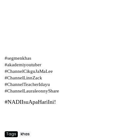
#segmenkhas
#akademiyoutuber
#ChannelCikguJaMaLee
#ChannelLinnZack
#ChannelTeacherIdayu
#ChannelLauraleonnyShare
#NADIIsuApaHariIni!
Tags
khas