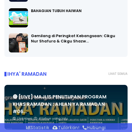
BAHAGIAN TUBUH HAIWAN
Gemilang di Peringkat Kebangsaan: Cikgu
Nur Shafura & Cikgu Shazw…
IHYA' RAMADAN
LIHAT SEMUA
🔴 [LIVE] MAJLIS PENUTUPAN PROGRAM
KHAS RAMADAN : AHLAN YA RAMADAN
#06...
Unknown
4 tahun yang lalu
Statistik
Tularkan!
Hubungi