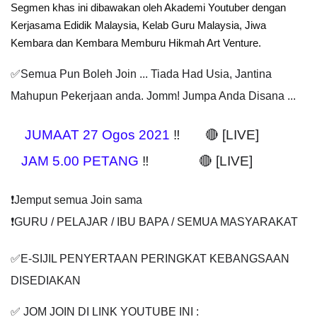
Segmen khas ini dibawakan oleh Akademi Youtuber dengan 
Kerjasama Edidik Malaysia, Kelab Guru Malaysia, Jiwa 
Kembara dan Kembara Memburu Hikmah Art Venture.
✅Semua Pun Boleh Join ... Tiada Had Usia, Jantina 
Mahupun Pekerjaan anda. Jomm! Jumpa Anda Disana ...
JUMAAT 27 Ogos 2021
 ‼️       🔴 [LIVE]
JAM 5.00 PETANG
 ‼️              🔴 [LIVE]
❗️Jemput semua Join sama
❗️GURU / PELAJAR / IBU BAPA / SEMUA MASYARAKAT
✅E-SIJIL PENYERTAAN PERINGKAT KEBANGSAAN 
DISEDIAKAN
✅ JOM JOIN DI LINK YOUTUBE INI :