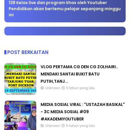
138 Kelas live dan program khas oleh Youtuber
Pendidikan akan bertemu pelajar sepanjang minggu
ini
POST BERKAITAN
VLOG PERTAMA CG DEN CG ZOLHAIRI..
MENDAKI SANTAI BUKIT BATU
PUTIH,TANJ...
Unknown
5 tahun yang lalu
MEDIA SOSIAL VIRAL : "USTAZAH BASIKAL"
- 3C MEDIA SOSIAL #09
#AKADEMIYOUTUBER
Unknown
5 tahun yang lalu