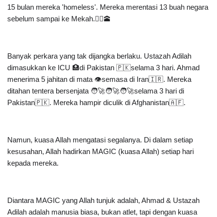
15 bulan mereka 'homeless'. Mereka merentasi 13 buah negara 
sebelum sampai ke Mekah.🚴‍♀️🕋
Banyak perkara yang tak dijangka berlaku. Ustazah Adilah 
dimasukkan ke ICU 🏥di Pakistan 🇵🇰selama 3 hari. Ahmad 
menerima 5 jahitan di mata 👁semasa di Iran🇮🇷. Mereka 
ditahan tentera bersenjata 🧑‍🚀🧑‍🚀🧑‍🚀selama 3 hari di 
Pakistan🇵🇰. Mereka hampir diculik di Afghanistan🇦🇫.
Namun, kuasa Allah mengatasi segalanya. Di dalam setiap 
kesusahan, Allah hadirkan MAGIC (kuasa Allah) setiap hari 
kepada mereka.
Diantara MAGIC yang Allah tunjuk adalah, Ahmad & Ustazah 
Adilah adalah manusia biasa, bukan atlet, tapi dengan kuasa 