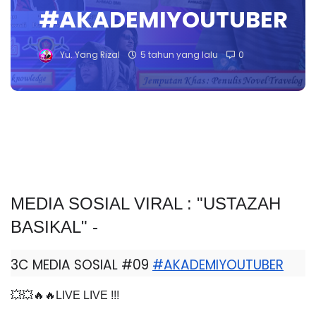
#AKADEMIYOUTUBER
Yu. Yang Rizal
5 tahun yang lalu
0
MEDIA SOSIAL VIRAL : "USTAZAH 
BASIKAL" - 
3C MEDIA SOSIAL #09 
#AKADEMIYOUTUBER
💥💥🔥🔥LIVE LIVE !!!