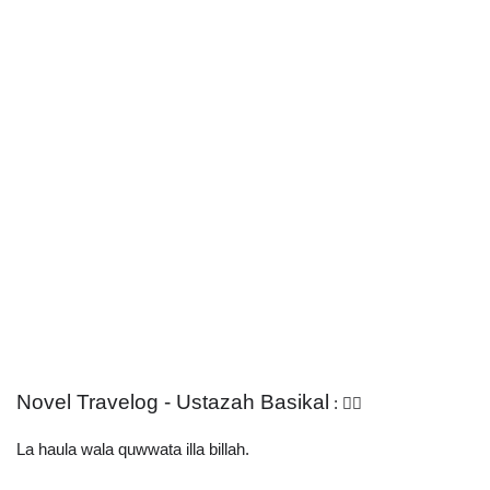
Novel Travelog - Ustazah Basikal
 : 🚴‍♀️
La haula wala quwwata illa billah.