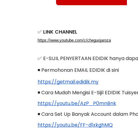
✅
 LINK CHANNEL
https://www.youtube.com/c/cheguojaroza
✅ E-SIJIL PENYERTAAN EDIDIK hanya dapat
◾ Permohonan EMAIL EDIDIK di sini
https://getmail.edidik.my
◾ Cara Mudah Mengisi E-Sijil EDIDIK Tuis
https://youtu.be/AzP_P0mnBnk
◾ Cara Set Up Banyak Account dalam Phon
https://youtu.be/FF-d1xkghMQ