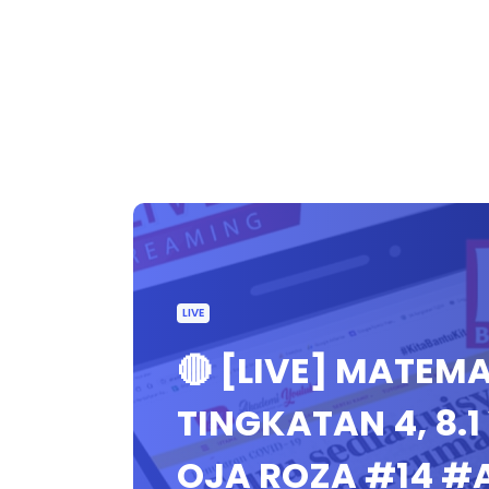
LIVE
🔴 [LIVE] MATE
TINGKATAN 4, 8.
OJA ROZA #14 