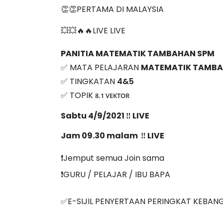
👏👏PERTAMA DI MALAYSIA
💥💥🔥🔥LIVE LIVE 
PANITIA MATEMATIK TAMBAHAN SPM
✅ MATA PELAJARAN 
MATEMATIK TAMB
✅ TINGKATAN 
4&5
✅ TOPIK 
8.1 VEKTOR
Sabtu 4/9/2021 ‼️ LIVE
Jam 09.30 malam  ‼️ LIVE
❗️Jemput semua Join sama
❗️GURU / PELAJAR / IBU BAPA
✅E-SIJIL PENYERTAAN PERINGKAT KEBAN