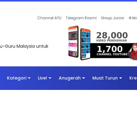
AN DIGITAL PENYELAMAT DUNIA
Channel AYU
Telegram Rasmi
Group Junior
#Ak
uru-Guru Malaysia untuk
Kategori
Live!
Anugerah
Muat Turun
Kre