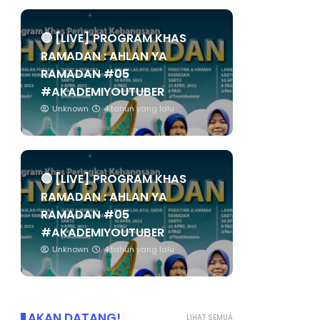
🔴 [LIVE] PROGRAM KHAS
RAMADAN : AHLAN YA
RAMADAN #05
#AKADEMIYOUTUBER
Unknown
4 tahun yang lalu
🔴 [LIVE] PROGRAM KHAS
RAMADAN : AHLAN YA
RAMADAN #05
#AKADEMIYOUTUBER
Unknown
4 tahun yang lalu
AKAN DATANG!
LIHAT SEMUA