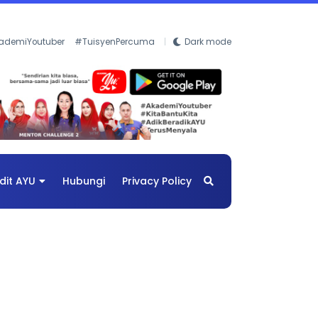
ademiYoutuber
#TuisyenPercuma
Dark mode
dit AYU
Hubungi
Privacy Policy