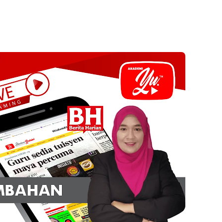
LIVE
ATIK SR, WANG
🔴 [LIVE] FIZIK TING 5 (DLP), 5.2
KGU ANITA
SEMICONDUCTOR DIODE PART-2
...
OLEH CIKG...
ri yang lalu
Yu. Chekgu LK
sehari yang lalu