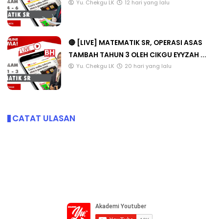
Yu. Chekgu LK
12 hari yang lalu
🔴 [LIVE] MATEMATIK SR, OPERASI ASAS
TAMBAH TAHUN 3 OLEH CIKGU EYYZAH ...
Yu. Chekgu LK
20 hari yang lalu
CATAT ULASAN