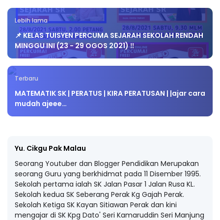
Lebih lama
📌 KELAS TUISYEN PERCUMA SEJARAH SEKOLAH RENDAH
MINGGU INI (23 - 29 OGOS 2021) ‼️
Terbaru
MATEMATIK SK | PERATUS | KIRA PERATUSAN | |ajar cara
mudah ajeee…
Yu. Cikgu Pak Malau
Seorang Youtuber dan Blogger Pendidikan Merupakan
seorang Guru yang berkhidmat pada 11 Disember 1995.
Sekolah pertama ialah SK Jalan Pasar 1 Jalan Rusa KL.
Sekolah kedua SK Seberang Perak Kg Gajah Perak.
Sekolah Ketiga SK Kayan Sitiawan Perak dan kini
mengajar di SK Kpg Dato' Seri Kamaruddin Seri Manjung