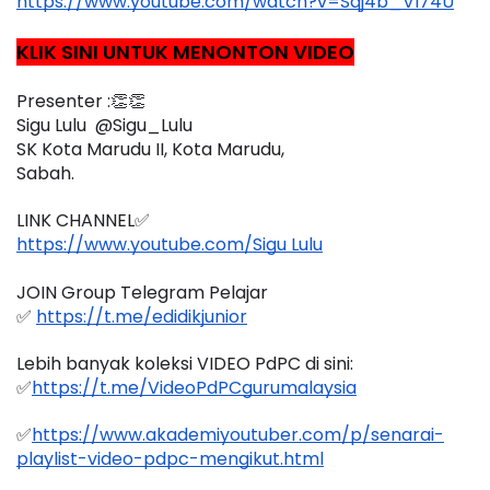
https://www.youtube.com/watch?v=Sqj4b_Vl74U
KLIK SINI UNTUK MENONTON VIDEO
Presenter :👏👏
Sigu Lulu  @Sigu_Lulu
SK Kota Marudu II, Kota Marudu,
Sabah.
LINK CHANNEL✅
https://www.youtube.com/Sigu Lulu
JOIN Group Telegram Pelajar
✅ 
https://t.me/edidikjunior
Lebih banyak koleksi VIDEO PdPC di sini:
✅
https://t.me/VideoPdPCgurumalaysia
✅
https://www.akademiyoutuber.com/p/senarai-
playlist-video-pdpc-mengikut.html