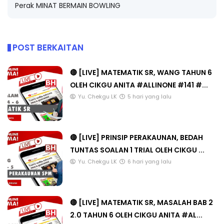
Perak MINAT BERMAIN BOWLING
POST BERKAITAN
🔴 [LIVE] MATEMATIK SR, WANG TAHUN 6
OLEH CIKGU ANITA #ALLINONE #141 #...
Yu. Chekgu LK
5 hari yang lalu
🔴 [LIVE] PRINSIP PERAKAUNAN, BEDAH
TUNTAS SOALAN 1 TRIAL OLEH CIKGU ...
Yu. Chekgu LK
6 hari yang lalu
🔴 [LIVE] MATEMATIK SR, MASALAH BAB 2
2.0 TAHUN 6 OLEH CIKGU ANITA #AL...