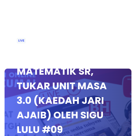
LIVE
🔴 [LIVE]
MATEMATIK SR,
TUKAR UNIT MASA
3.0 (KAEDAH JARI
AJAIB) OLEH SIGU
LULU #09