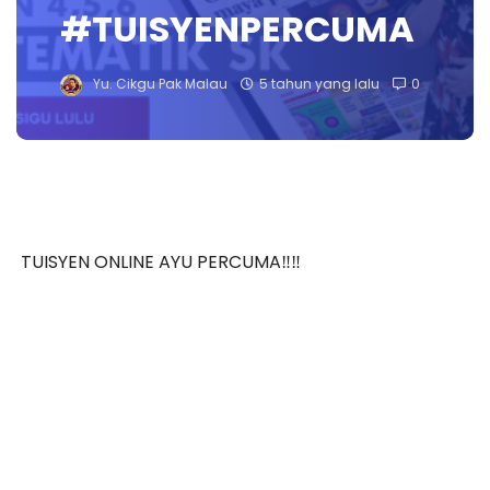
#TUISYENPERCUMA
Yu. Cikgu Pak Malau
5 tahun yang lalu
0
TUISYEN ONLINE AYU PERCUMA‼️‼️