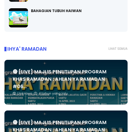
BAHAGIAN TUBUH HAIWAN
IHYA' RAMADAN
LIHAT SEMUA
🔴 [LIVE] MAJLIS PENUTUPAN PROGRAM
KHAS RAMADAN : AHLAN YA RAMADAN
#06...
Unknown
4 tahun yang lalu
🔴 [LIVE] MAJLIS PENUTUPAN PROGRAM
KHAS RAMADAN : AHLAN YA RAMADAN