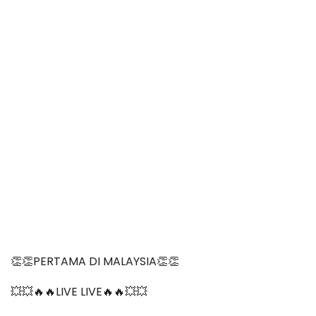
👏👏PERTAMA DI MALAYSIA👏👏
💥💥🔥🔥LIVE LIVE🔥🔥💥💥