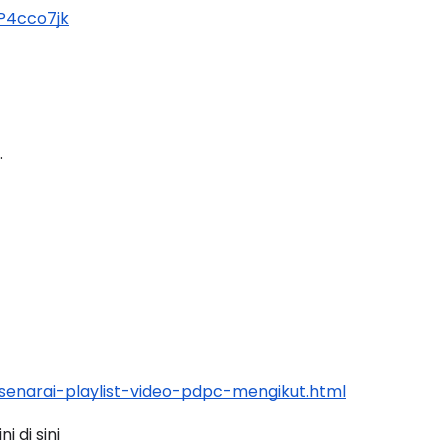
P4cco7jk
.
enarai-playlist-video-pdpc-mengikut.html