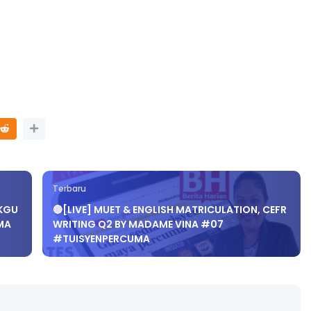
Terbaru
IKGU
🔴[LIVE] MUET & ENGLISH MATRICULATION, CEFR
MA
WRITING Q2 BY MADAME VINA #07
#TUISYENPERCUMA