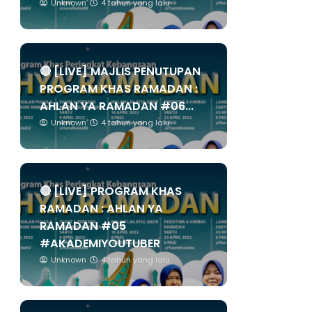
Unknown
4 tahun yang lalu
🔴 [LIVE] MAJLIS PENUTUPAN
PROGRAM KHAS RAMADAN :
AHLAN YA RAMADAN #06...
Unknown
4 tahun yang lalu
🔴 [LIVE] PROGRAM KHAS
RAMADAN : AHLAN YA
RAMADAN #05
#AKADEMIYOUTUBER
Unknown
4 tahun yang lalu