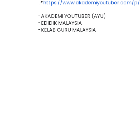
✅Semak jadual siaran langsung yang terkini
📍
https://www.akademiyoutuber.com/p/
-AKADEMI YOUTUBER (AYU)
-EDIDIK MALAYSIA
-KELAB GURU MALAYSIA
KEYNOTE SPEAKER 3 :
SSTP JPN9|
TRANSFORMING PRIMARY
Unknown
9 hari
EDUCATION IN INDONESIA
THROUG...
Unknown
9 hari yang lalu