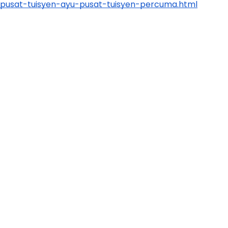
 di sini 
pusat-tuisyen-ayu-pusat-tuisyen-percuma.html
LIVE
🔴 [LIVE] PRINSIP PERAKAUNAN,
 yang lalu
BEDAH TUNTAS SOALAN 1 TRIAL
OLEH CIKGU ...
Yu. Chekgu LK
7 hari yang lalu