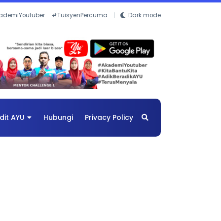
ademiYoutuber
#TuisyenPercuma
Dark mode
dit AYU
Hubungi
Privacy Policy