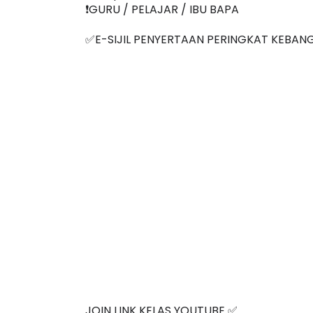
❗️Jemput semua Join sama
❗️GURU / PELAJAR / IBU BAPA
✅E-SIJIL PENYERTAAN PERINGKAT KEBAN