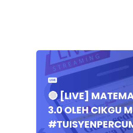
LIVE
🔴 [LIVE] MATEM
3.0 OLEH CIKGU 
#TUISYENPERCU