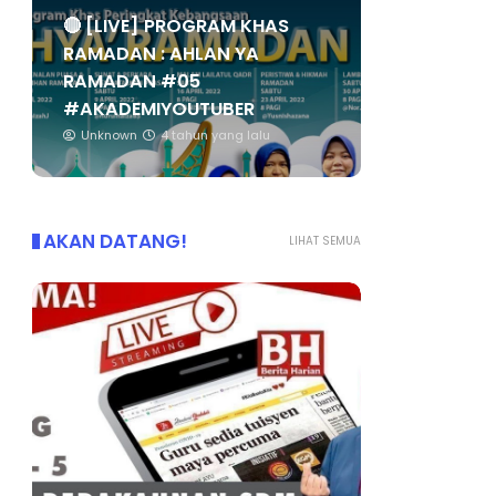
🔴 [LIVE] PROGRAM KHAS
RAMADAN : AHLAN YA
RAMADAN #05
#AKADEMIYOUTUBER
Unknown
4 tahun yang lalu
AKAN DATANG!
LIHAT SEMUA