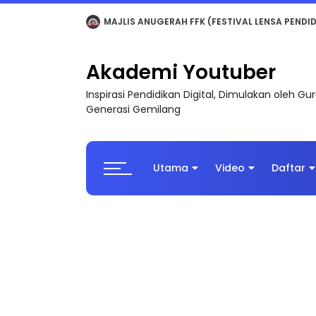
LIVE
🔴 [LIVE] MATEMATIK SR, WANG TAHUN 6
Akademi Youtuber
Inspirasi Pendidikan Digital, Dimulakan oleh G
Generasi Gemilang
Utama
Video
Daftar