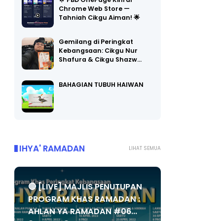
🌟 PBD OnePage Kini di
Chrome Web Store —
Tahniah Cikgu Aiman! 🌟
Gemilang di Peringkat
Kebangsaan: Cikgu Nur
Shafura & Cikgu Shazw…
BAHAGIAN TUBUH HAIWAN
IHYA' RAMADAN
LIHAT SEMUA
🔴 [LIVE] MAJLIS PENUTUPAN
PROGRAM KHAS RAMADAN :
AHLAN YA RAMADAN #06...