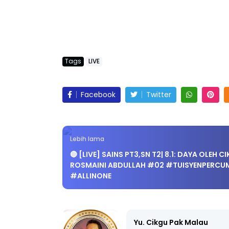
Tags
LIVE
Facebook
Twitter
Lebih lama
🔴 [LIVE] SAINS PT3,SN T2| 8.1: DAYA OLEH C
ROSMAINI ABDULLAH #02 #TUISYENPERCU
#ALLINONE