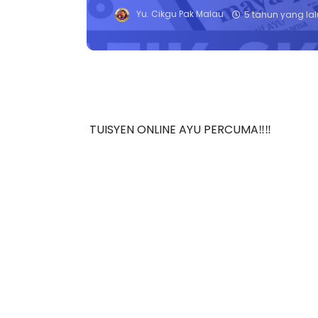
Yu. Cikgu Pak Malau
5 tahun yang lal
TUISYEN ONLINE AYU PERCUMA‼️‼️