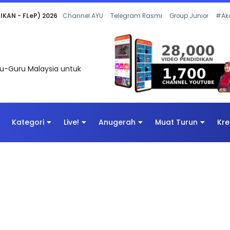
 OLEH CIKGU ANITA #ALLINONE #141 #...
Channel AYU
Telegram Rasmi
Group Junior
#Ak
uru-Guru Malaysia untuk
Kategori
Live!
Anugerah
Muat Turun
Kre