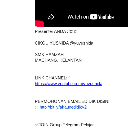
Presenter ANDA : 👏👏
LIVE
Sejarah Tingkatan 4
 WANG
🔴 
CIKGU YUSNIDA @yuyusnida
Unknown
9 hari yang lalu
TA
BED
SMK HAMZAH
OLE
MACHANG, KELANTAN
Yu
LINK CHANNEL✅
https://www.youtube.com/yuyusnida
PERMOHONAN EMAIL EDIDIK DISINI
✅ 
http://bit.ly/akaunedidikv2
✅JOIN Group Telegram Pelajar 