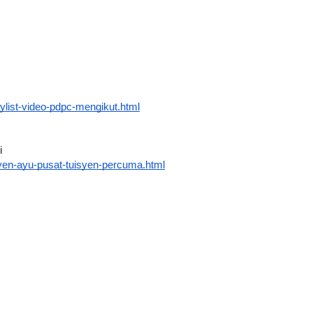
ylist-video-pdpc-mengikut.html
i
yen-ayu-pusat-tuisyen-percuma.html