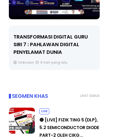
ITAL GURU
MAJLIS ANUGERAH FFK
DIGITAL
(FESTIVAL LENSA PENDIDIKAN -
FLeP) 2026
alu
Unknown
7 hari yang lalu
SEGMEN KHAS
LIHAT SEMUA
LIVE
🔴 [LIVE] FIZIK TING 5 (DLP),
5.2 SEMICONDUCTOR DIODE
PART-2 OLEH CIKG...