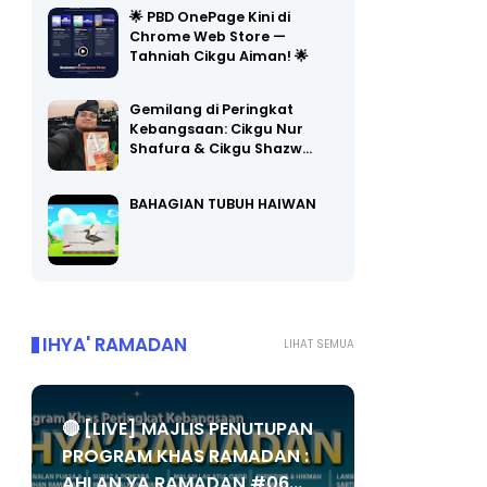
🌟 PBD OnePage Kini di
Chrome Web Store —
Tahniah Cikgu Aiman! 🌟
Gemilang di Peringkat
Kebangsaan: Cikgu Nur
Shafura & Cikgu Shazw…
BAHAGIAN TUBUH HAIWAN
IHYA' RAMADAN
LIHAT SEMUA
🔴 [LIVE] MAJLIS PENUTUPAN
PROGRAM KHAS RAMADAN :
AHLAN YA RAMADAN #06...