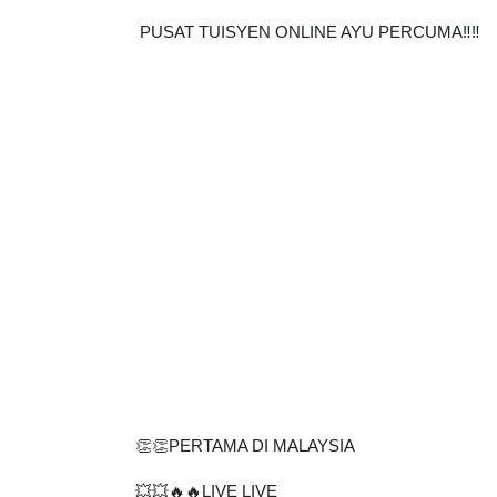
PUSAT TUISYEN ONLINE AYU PERCUMA‼️‼️
👏👏PERTAMA DI MALAYSIA
💥💥🔥🔥LIVE LIVE