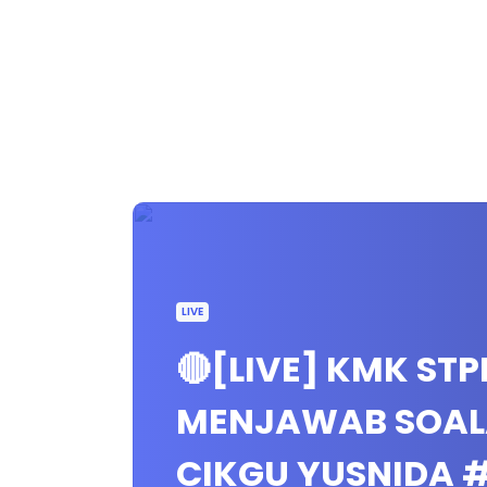
LIVE
🔴[LIVE] KMK STP
MENJAWAB SOALAN
CIKGU YUSNIDA 