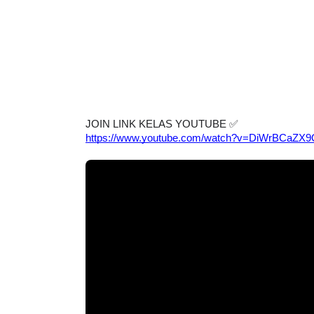
JOIN LINK KELAS YOUTUBE 
✅
https://www.youtube.com/watch?v=DiWrBCaZX