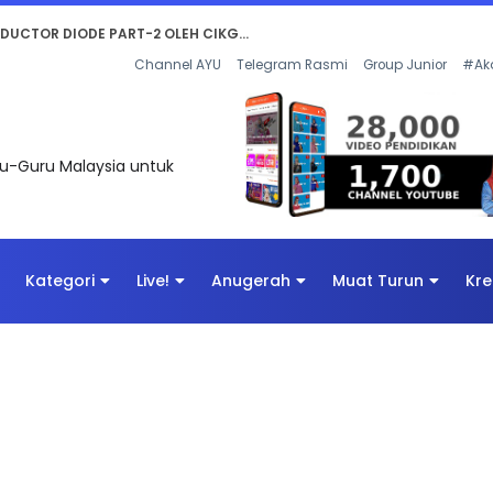
KOR SOALAN 1 TRIAL OLEH CIKGU WAN...
Channel AYU
Telegram Rasmi
Group Junior
#Ak
uru-Guru Malaysia untuk
Kategori
Live!
Anugerah
Muat Turun
Kre