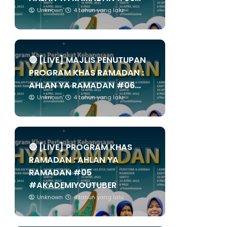
Unknown
4 tahun yang lalu
🔴 [LIVE] MAJLIS PENUTUPAN
PROGRAM KHAS RAMADAN :
AHLAN YA RAMADAN #06...
Unknown
4 tahun yang lalu
🔴 [LIVE] PROGRAM KHAS
RAMADAN : AHLAN YA
RAMADAN #05
#AKADEMIYOUTUBER
Unknown
4 tahun yang lalu