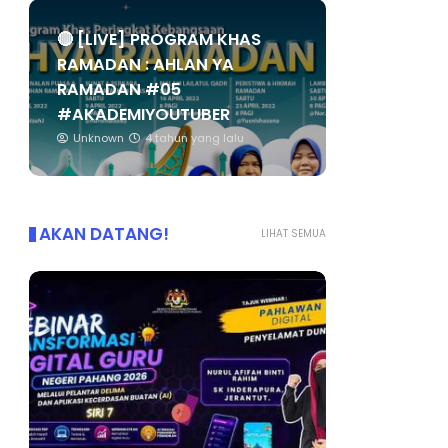
🔴 [LIVE] PROGRAM KHAS
RAMADAN : AHLAN YA
RAMADAN #05
#AKADEMIYOUTUBER
Unknown
4 tahun yang lalu
AKAN DATANG!
LIHAT SEMUA