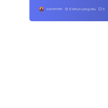
yuyusnida
5 tahun yang lalu
0