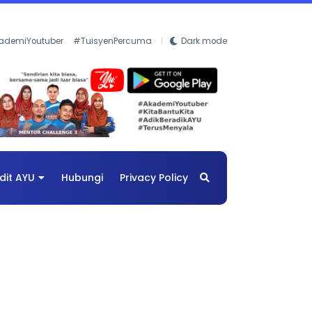
ademiYoutuber
#TuisyenPercuma
Dark mode
dit AYU
Hubungi
Privacy Policy