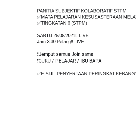
PANITIA SUBJEKTIF KOLABORATIF STPM
✅MATA PELAJARAN KESUSASTERAAN MELA
✅TINGKATAN 6 (STPM)
SABTU 28/08/2021‼️ LIVE
Jam 3.30 Petang‼️ LIVE
❗️Jemput semua Join sama
❗️GURU / PELAJAR / IBU BAPA
✅E-SIJIL PENYERTAAN PERINGKAT KEBANGS