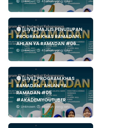
Unknown
4 tahun yang lalu
🔴 [LIVE] MAJLIS PENUTUPAN
PROGRAM KHAS RAMADAN :
AHLAN YA RAMADAN #06...
Unknown
4 tahun yang lalu
🔴 [LIVE] PROGRAM KHAS
RAMADAN : AHLAN YA
RAMADAN #05
#AKADEMIYOUTUBER
Unknown
4 tahun yang lalu