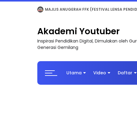
LIVE
🔴 [LIVE] MATEMATIK SR, WANG TAHUN 6
Akademi Youtuber
Inspirasi Pendidikan Digital, Dimulakan oleh G
Generasi Gemilang
Utama
Video
Daftar