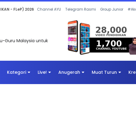
 OLEH CIKGU ANITA #ALLINONE #141 #...
Channel AYU
Telegram Rasmi
Group Junior
#Ak
uru-Guru Malaysia untuk
Kategori
Live!
Anugerah
Muat Turun
Kre