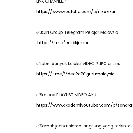
LINK CHANNEL✅
https://www.youtube.com/c/nikazizan
BICARA PROFESIONAL 8 :
BICARA KORPOR
✅JOIN Group Telegram Pelajar Malaysia
TIMBALAN KETUA PENGARAH
MAKANAN SELA
https://t.me/edidikjunior
PENDIDIKAN MALAYSIA
BERKUALITI (AMA
Unknown
8 hari yang lalu
Unknown
8 hari 
✅Lebih banyak koleksi VIDEO PdPC di sini:
https://t.me/VideoPdPCgurumalaysia
✅Senarai PLAYLIST VIDEO AYU
https://www.akademiyoutuber.com/p/senarai-
✅Semak jadual siaran langsung yang terkini di 