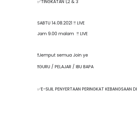
✅TINGKATAN 1,2 & 3
SABTU 14.08.2021 ‼️ LIVE
Jam 9.00 malam ‼️ LIVE
❗️Jemput semua Join ye
❗️GURU / PELAJAR / IBU BAPA
✅E-SIJIL PENYERTAAN PERINGKAT KEBANGSAAN D