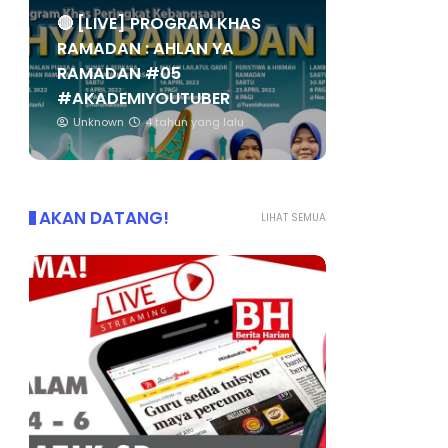
🔴 [LIVE] PROGRAM KHAS
RAMADAN : AHLAN YA
RAMADAN #05
#AKADEMIYOUTUBER
Unknown
4 tahun yang lalu
AKAN DATANG!
LIHAT SEMUA