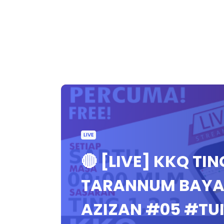
LIVE
🔴 [LIVE] KKQ TI
TARANNUM BAYAT
AZIZAN #05 #TU