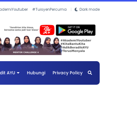
ademiYoutuber
#TuisyenPercuma
Dark mode
dit AYU
Hubungi
Privacy Policy