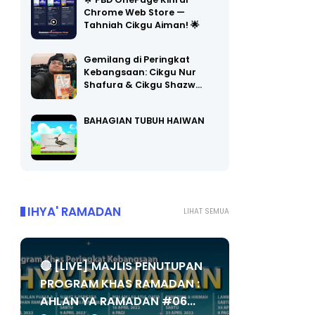
🌟 PBD OnePage Kini di
Chrome Web Store —
Tahniah Cikgu Aiman! 🌟
Gemilang di Peringkat
Kebangsaan: Cikgu Nur
Shafura & Cikgu Shazw…
BAHAGIAN TUBUH HAIWAN
IHYA' RAMADAN
LIHAT SEMUA
🔴 [LIVE] MAJLIS PENUTUPAN
PROGRAM KHAS RAMADAN :
AHLAN YA RAMADAN #06...