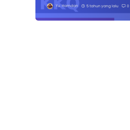
Yu. Hamdan
5 tahun yang lalu
0