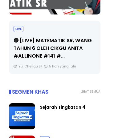
LIVE
Sejarah Tingkatan 4
🔴 [LIVE
Unknown
5 hari yang lalu
BEDAH TU
OLEH CIKG
Yu. Chekgu
SEGMEN KHAS
LIHAT SEMUA
Sejarah Tingkatan 4