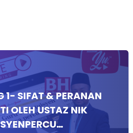
NG 1- SIFAT & PERANAN
I OLEH USTAZ NIK
ISYENPERCU…