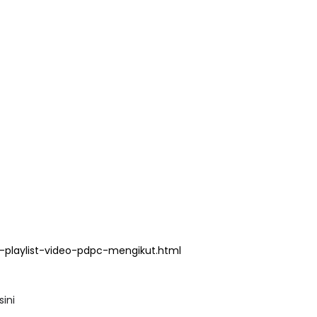
LIVE
AT 3 : PROGRAM
MAT DAN
🔴 [LIVE] MATEMATIK SR, WANG
LAN PER...
TAHUN 6 OLEH CIKGU ANITA
#ALLINONE #141 #...
yang lalu
Yu. Chekgu LK
5 hari yang lalu
playlist-video-pdpc-mengikut.html
sini