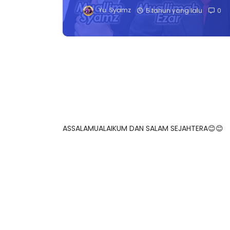
Yu. Syamz
5 tahun yang lalu
0
ASSALAMUALAIKUM DAN SALAM SEJAHTERA😊😊