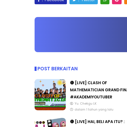
Facebook
Twitter
POST BERKAITAN
🔴 [LIVE] CLASH OF
MATHEMATICIAN GRAND FIN
#AKADEMIYOUTUBER
Yu. Chekgu LK
dalam 1 tahun yang lalu
🔴 [LIVE] HAI, BELI APA ITU? :