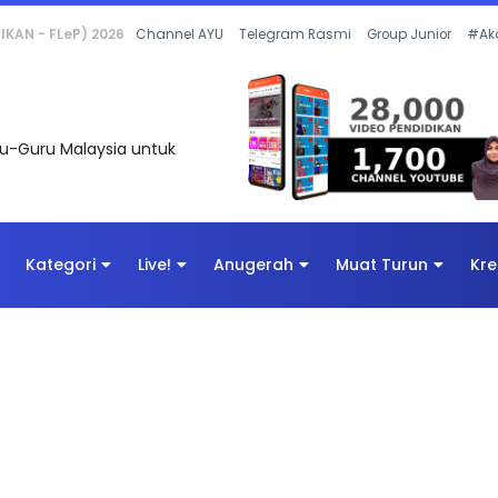
 OLEH CIKGU ANITA #ALLINONE #141 #...
Channel AYU
Telegram Rasmi
Group Junior
#Ak
uru-Guru Malaysia untuk
Kategori
Live!
Anugerah
Muat Turun
Kre