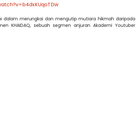
/watch?v=b4dxKUqoTDw
ami dalam merungkai dan mengutip mutiara hikmah daripada
gmen KHAIDAQ, sebuah segmen anjuran Akademi Youtuber