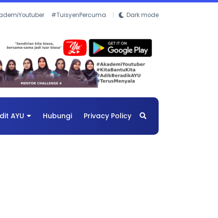
ademiYoutuber
#TuisyenPercuma
Dark mode
dit AYU
Hubungi
Privacy Policy