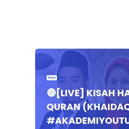
khas
🔴[LIVE] KISAH 
QURAN (KHAIDAQ
#AKADEMIYOUT