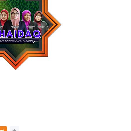
TRANSFORMASI DIGITAL GURU
SIRI 7 : PAHLAWAN DIGITAL
P PERAKAUNAN,
PENYELAMAT DUNIA
ALAN 1 TRIAL
Unknown
3 hari yang lalu
ri yang lalu