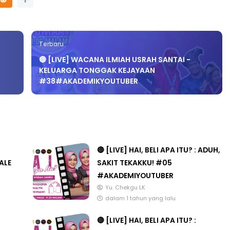
Terbaru
🔴 [LIVE] WACANA ILMIAH USRAH SANTAI -
KELUARGA TONGGAK KEJAYAAN
#38#AKADEMIKYOUTUBER
🔴 [LIVE] HAI, BELI APA ITU? : ADUH,
ALE
SAKIT TEKAKKU! #05
#AKADEMIYOUTUBER
Yu. Chekgu LK
dalam 1 tahun yang lalu
🔴 [LIVE] HAI, BELI APA ITU? :