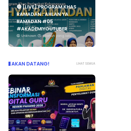
🔴 [LIVE] PROGRAM KHAS
RAMADAN : AHLAN YA
RAMADAN #05
#AKADEMIYOUTUBER
Unknown
4 tahun yang lalu
AKAN DATANG!
LIHAT SEMUA