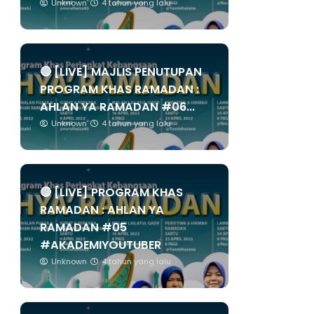
Unknown
4 tahun yang lalu
🔴 [LIVE] MAJLIS PENUTUPAN
PROGRAM KHAS RAMADAN :
AHLAN YA RAMADAN #06...
Unknown
4 tahun yang lalu
🔴 [LIVE] PROGRAM KHAS
RAMADAN : AHLAN YA
RAMADAN #05
#AKADEMIYOUTUBER
Unknown
4 tahun yang lalu