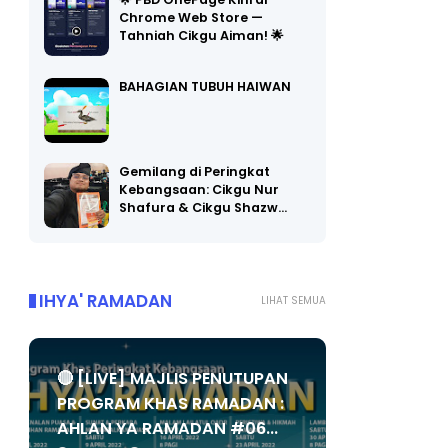
🌟 PBD OnePage Kini di
Chrome Web Store —
Tahniah Cikgu Aiman! 🌟
BAHAGIAN TUBUH HAIWAN
Gemilang di Peringkat
Kebangsaan: Cikgu Nur
Shafura & Cikgu Shazw…
IHYA' RAMADAN
LIHAT SEMUA
🔴 [LIVE] MAJLIS PENUTUPAN
PROGRAM KHAS RAMADAN :
AHLAN YA RAMADAN #06...