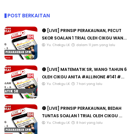
POST BERKAITAN
🔴 [LIVE] PRINSIP PERAKAUNAN, PECUT
SKOR SOALAN 1 TRIAL OLEH CIKGU WAN...
Yu. Chekgu LK
dalam 11 jam yang lalu
🔴 [LIVE] MATEMATIK SR, WANG TAHUN 6
OLEH CIKGU ANITA #ALLINONE #141 #...
Yu. Chekgu LK
7 hari yang lalu
🔴 [LIVE] PRINSIP PERAKAUNAN, BEDAH
TUNTAS SOALAN 1 TRIAL OLEH CIKGU ...
Yu. Chekgu LK
8 hari yang lalu