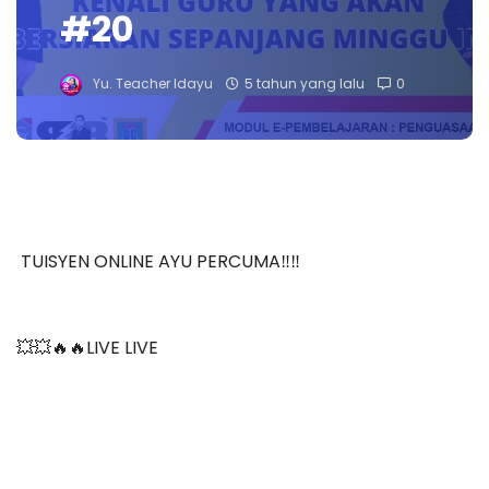
#20
Yu. Teacher Idayu
5 tahun yang lalu
0
TUISYEN ONLINE AYU PERCUMA‼️‼️
💥💥🔥🔥LIVE LIVE 