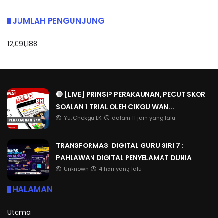
JUMLAH PENGUNJUNG
12,091,188
🔴 [LIVE] PRINSIP PERAKAUNAN, PECUT SKOR
SOALAN 1 TRIAL OLEH CIKGU WAN...
Yu. Chekgu LK
dalam 11 jam yang lalu
TRANSFORMASI DIGITAL GURU SIRI 7 :
PAHLAWAN DIGITAL PENYELAMAT DUNIA
Unknown
4 hari yang lalu
HALAMAN
Utama