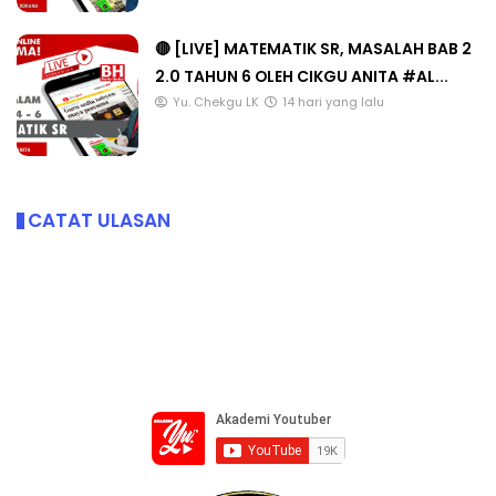
🔴 [LIVE] MATEMATIK SR, MASALAH BAB 2
2.0 TAHUN 6 OLEH CIKGU ANITA #AL...
Yu. Chekgu LK
14 hari yang lalu
CATAT ULASAN