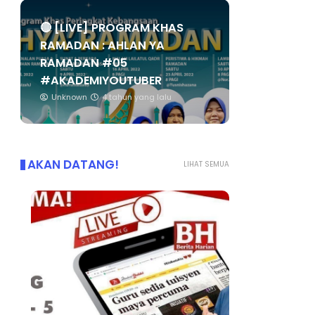
🔴 [LIVE] PROGRAM KHAS
RAMADAN : AHLAN YA
RAMADAN #05
#AKADEMIYOUTUBER
Unknown
4 tahun yang lalu
AKAN DATANG!
LIHAT SEMUA