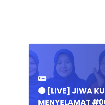
khas
🔴 [LIVE] JIWA KU
MENYELAMAT #0