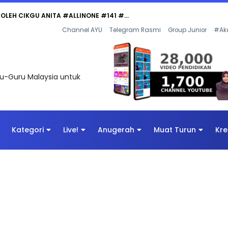
 OLEH CIKGU ANITA #ALLINONE #141 #...
Channel AYU
Telegram Rasmi
Group Junior
#Ak
uru-Guru Malaysia untuk
Kategori
Live!
Anugerah
Muat Turun
Kre