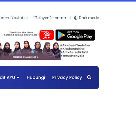
ademiYoutuber
#TuisyenPercuma
Dark mode
dit AYU
Hubungi
Privacy Policy