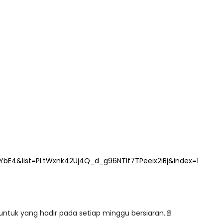
bE4&list=PLtWxnk42Uj4Q_d_g96NTIf7TPeeix2iBj&index=1
ntuk yang hadir pada setiap minggu bersiaran.📄