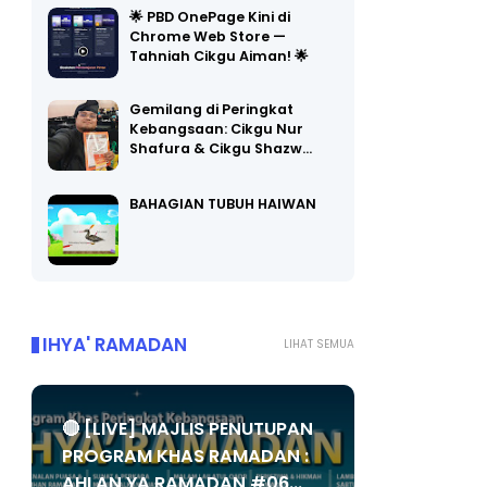
🌟 PBD OnePage Kini di
Chrome Web Store —
Tahniah Cikgu Aiman! 🌟
Gemilang di Peringkat
Kebangsaan: Cikgu Nur
Shafura & Cikgu Shazw…
BAHAGIAN TUBUH HAIWAN
IHYA' RAMADAN
LIHAT SEMUA
🔴 [LIVE] MAJLIS PENUTUPAN
PROGRAM KHAS RAMADAN :
AHLAN YA RAMADAN #06...