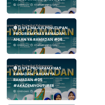
Unknown
4 tahun yang lalu
🔴 [LIVE] MAJLIS PENUTUPAN
PROGRAM KHAS RAMADAN :
AHLAN YA RAMADAN #06...
Unknown
4 tahun yang lalu
🔴 [LIVE] PROGRAM KHAS
RAMADAN : AHLAN YA
RAMADAN #05
#AKADEMIYOUTUBER
Unknown
4 tahun yang lalu