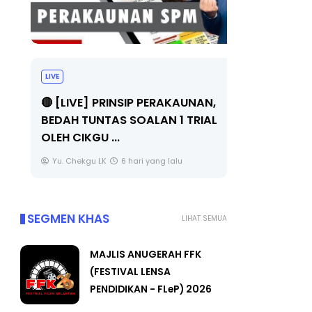
LIVE
BICARA PR
TIMBALAN
🔴 [LIVE] PRINSIP PERAKAUNAN,
PENDIDIKA
BEDAH TUNTAS SOALAN 1 TRIAL
OLEH CIKGU ...
Unknown
Yu. Chekgu LK
6 hari yang lalu
SEGMEN KHAS
LIHAT SEMUA
MAJLIS ANUGERAH FFK
(FESTIVAL LENSA
PENDIDIKAN - FLeP) 2026