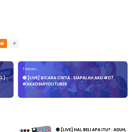
Terbaru
 ) :
🔴 [LIVE] BICARA CINTA : SIAPALAH AKU #07
#AKADEMIYOUTUBER
🔴 [LIVE] HAI, BELI APA ITU? : ADUH,