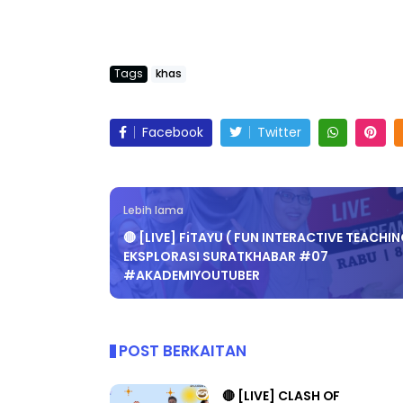
Tags
khas
Facebook
Twitter
Lebih lama
🔴 [LIVE] FiTAYU ( FUN INTERACTIVE TEACHING
EKSPLORASI SURATKHABAR #07
#AKADEMIYOUTUBER
POST BERKAITAN
🔴 [LIVE] CLASH OF