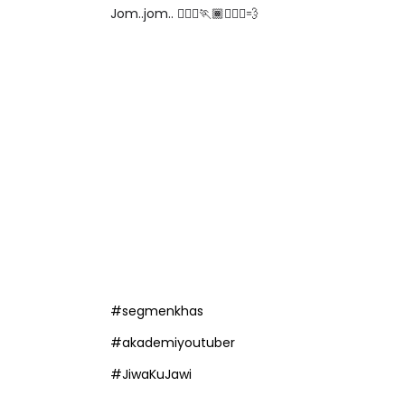
Jom..jom.. 🏃🏽‍♀️🏃🏾🏃🏾‍♂️💨
ICARA KORPORAT 3 : PROGRAM
KEYNOTE SPEAKER 
AKANAN SELAMAT DAN
TRANSFORMING 
ERKUALITI (AMALAN PER...
EDUCATION IN IN
THROUG...
Unknown
8 hari yang lalu
Unknown
8 hari ya
#segmenkhas
#akademiyoutuber
#JiwaKuJawi