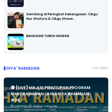
Gemilang di Peringkat Kebangsaan: Cikgu
Nur Shafura & Cikgu Shazw…
BAHAGIAN TUBUH HAIWAN
IHYA' RAMADAN
LIHAT SEMUA
🔴 [LIVE] MAJLIS PENUTUPAN PROGRAM
KHAS RAMADAN : AHLAN YA RAMADAN
#06...
Unknown
4 tahun yang lalu