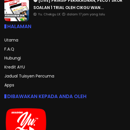
🔴 [LIVE] PRINSIP PERAKAUNAN, PECUT SKOR
SOALAN 1 TRIAL OLEH CIKGU WAN...
Yu. Chekgu LK
dalam 17 jam yang lalu
HALAMAN
Utama
F.A.Q
Hubungi
Kredit AYU
Jadual Tuisyen Percuma
Apps
DIBAWAKAN KEPADA ANDA OLEH