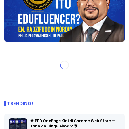
TRENDING!
🌟 PBD OnePage Kini di Chrome Web Store —
Tahniah Cikgu Aiman! 🌟