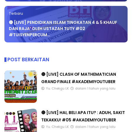
Terbaru
🔴 [LIVE] PENDIDIKAN ISLAM TINGKATAN 4 & 5 KHAUF
DAN RAJA’ OLEH USTAZAH TUTY #02
#TUISYENPERCUM…
POST BERKAITAN
🔴 [LIVE] CLASH OF MATHEMATICIAN
GRAND FINALE #AKADEMIYOUTUBER
Yu. Chekgu LK
dalam 1 tahun yang lalu
🔴 [LIVE] HAI, BELI APA ITU? : ADUH, SAKIT
TEKAKKU! #05 #AKADEMIYOUTUBER
Yu. Chekgu LK
dalam 1 tahun yang lalu