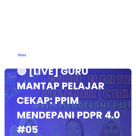
khas
🔴 [LIVE] GURU
MANTAP PELAJAR
CEKAP: PPIM
MENDEPANI PDPR 4.0
#05