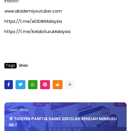
Inisiatif:
www.akademiyoutuber.com
https://t.me/eDIDIKMalaysia
https://t.me/KelabGuruMalaysia
Tags
khas
Lebih lama
🔰 TUISYEN PANITIA SAINS SEKOLAH RENDAH MINGGU
INI ‼️