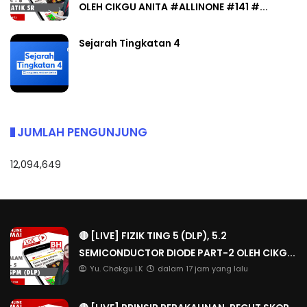
OLEH CIKGU ANITA #ALLINONE #141 #...
Sejarah Tingkatan 4
JUMLAH PENGUNJUNG
12,094,649
🔴 [LIVE] FIZIK TING 5 (DLP), 5.2
SEMICONDUCTOR DIODE PART-2 OLEH CIKG...
Yu. Chekgu LK
dalam 17 jam yang lalu