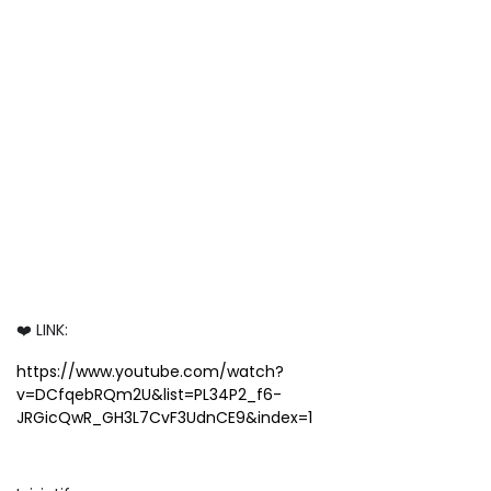
❤️ LINK:
https://www.youtube.com/watch?
v=DCfqebRQm2U&list=PL34P2_f6-
JRGicQwR_GH3L7CvF3UdnCE9&index=1