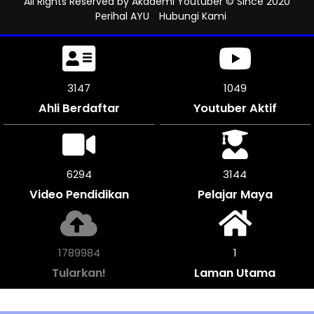
All Rights Reserved by
Akademi Youtuber
© Since 2020
Perihal AYU
Hubungi Kami
3738
1246
Ahli Berdaftar
Youtuber Aktif
7470
3735
Video Pendidikan
Pelajar Maya
2126460
1
Tularkan!
Laman Utama