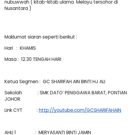
nubuwwah ( kitab-kitab ulama  Melayu tersohor di  
Nusantara )
Maklumat siaran seperti berikut : 
Hari   :  KHAMIS 
Masa :  12.30 TENGAH HARI  
Ketua Segmen :  GC SHARIFAH AIN BINTI HJ ALI
Sekolah             : SMK DATO’ PENGGAWA BARAT, PONTIAN 
JOHOR 
Link CYT            : 
http://youtube.com/GCSHARIFAHAIN
AHLI 1                :  MERYASANTI BINTI JAMIN