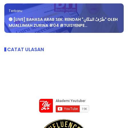
Terbaru
🔴 [LIVE] BAHASA ARAB SEK. RENDAH "ظَرْفُ المَكَانِ" OLEH
MUALLIMAH ZURINA #04 #TUISYENPE…
CATAT ULASAN