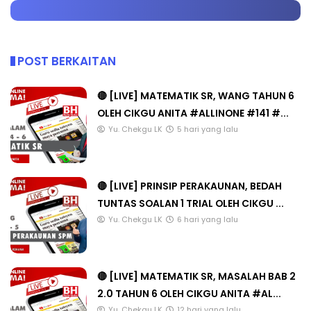
POST BERKAITAN
🔴 [LIVE] MATEMATIK SR, WANG TAHUN 6
OLEH CIKGU ANITA #ALLINONE #141 #...
Yu. Chekgu LK
5 hari yang lalu
🔴 [LIVE] PRINSIP PERAKAUNAN, BEDAH
TUNTAS SOALAN 1 TRIAL OLEH CIKGU ...
Yu. Chekgu LK
6 hari yang lalu
🔴 [LIVE] MATEMATIK SR, MASALAH BAB 2
2.0 TAHUN 6 OLEH CIKGU ANITA #AL...
Yu. Chekgu LK
12 hari yang lalu