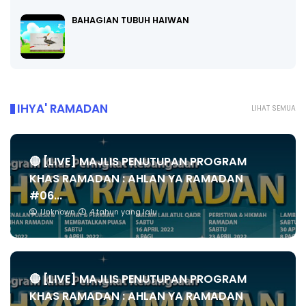
BAHAGIAN TUBUH HAIWAN
IHYA' RAMADAN
LIHAT SEMUA
🔴 [LIVE] MAJLIS PENUTUPAN PROGRAM
KHAS RAMADAN : AHLAN YA RAMADAN
#06...
Unknown
4 tahun yang lalu
🔴 [LIVE] MAJLIS PENUTUPAN PROGRAM
KHAS RAMADAN : AHLAN YA RAMADAN