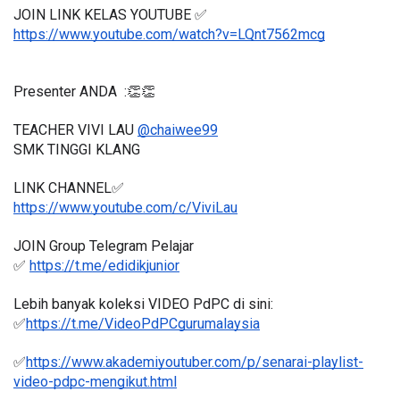
JOIN LINK KELAS YOUTUBE ✅
https://www.youtube.com/watch?v=LQnt7562mcg
Presenter ANDA  :👏👏
TEACHER VIVI LAU 
@chaiwee99
SMK TINGGI KLANG 
LINK CHANNEL✅
https://www.youtube.com/c/ViviLau
JOIN Group Telegram Pelajar
✅ 
https://t.me/edidikjunior
Lebih banyak koleksi VIDEO PdPC di sini:
✅
https://t.me/VideoPdPCgurumalaysia
✅
https://www.akademiyoutuber.com/p/senarai-playlist-
video-pdpc-mengikut.html