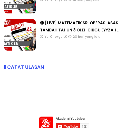
🔴 [LIVE] MATEMATIK SR, OPERASI ASAS
TAMBAH TAHUN 3 OLEH CIKGU EYYZAH ...
Yu. Chekgu LK
20 hari yang lalu
CATAT ULASAN