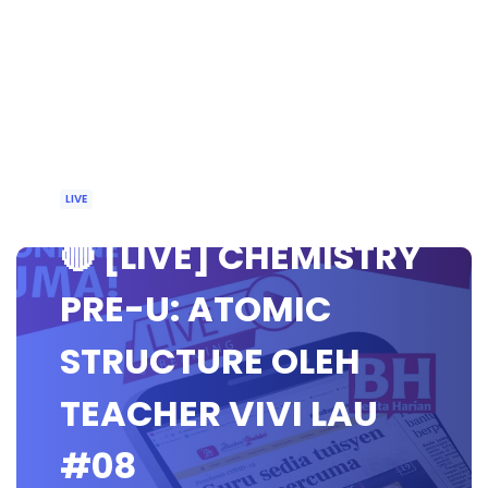
LIVE
🔴 [LIVE] CHEMISTRY
PRE-U: ATOMIC
STRUCTURE OLEH
TEACHER VIVI LAU
#08