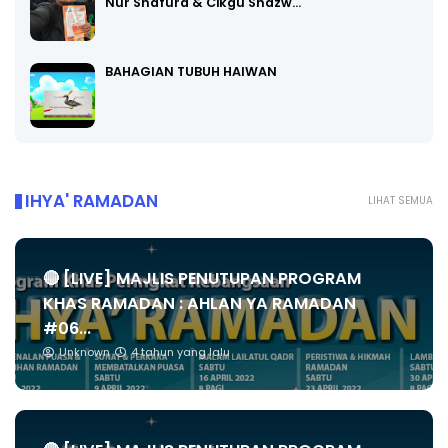
Nur Shafura & Cikgu Shazw…
BAHAGIAN TUBUH HAIWAN
IHYA' RAMADAN
LIHAT SEMUA
🔴 [LIVE] MAJLIS PENUTUPAN PROGRAM
KHAS RAMADAN : AHLAN YA RAMADAN
#06...
Unknown
4 tahun yang lalu