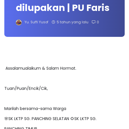
dilupakan | PU Faris
Yu. Suffi Yusof
5 tahun yang lalu
0
Assalamualaikum & Salam Hormat.
Tuan/Puan/Encik/Cik,
Marilah bersama-sama Warga
🌸SK LKTP SG. PANCHING SELATAN 🌻SK LKTP SG.
PANCHING TIMUR