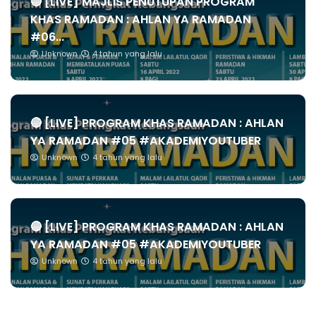
🔴 [LIVE] MAJLIS PENUTUPAN PROGRAM
KHAS RAMADAN : AHLAN YA RAMADAN
#06...
Unknown
4 tahun yang lalu
🔴 [LIVE] PROGRAM KHAS RAMADAN : AHLAN
YA RAMADAN #05 #AKADEMIYOUTUBER
Unknown
4 tahun yang lalu
🔴 [LIVE] PROGRAM KHAS RAMADAN : AHLAN
YA RAMADAN #05 #AKADEMIYOUTUBER
Unknown
4 tahun yang lalu