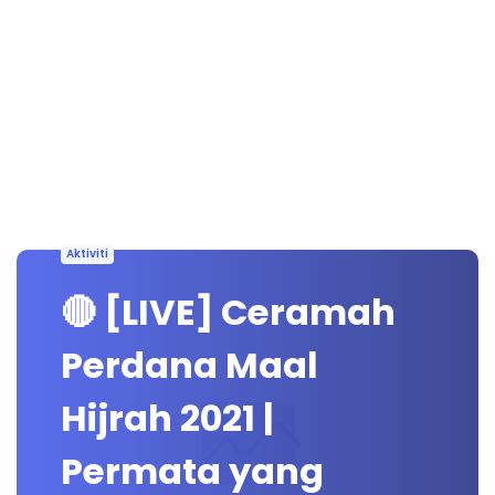
Aktiviti
🔴 [LIVE] Ceramah
Perdana Maal
Hijrah 2021 |
Permata yang