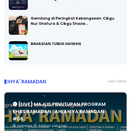
Gemilang di Peringkat Kebangsaan: Cikgu
Nur Shafura & Cikgu Shazw…
BAHAGIAN TUBUH HAIWAN
IHYA' RAMADAN
LIHAT SEMUA
🔴 [LIVE] MAJLIS PENUTUPAN PROGRAM
KHAS RAMADAN : AHLAN YA RAMADAN
#06...
Unknown
4 tahun yang lalu