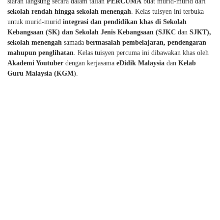
siaran langsung secara dalam talian 
PERCUMA
 buat murid-murid dari 
sekolah rendah hingga sekolah menengah
. Kelas tuisyen ini terbuka 
untuk murid-murid 
integrasi dan pendidikan khas di Sekolah 
Kebangsaan (SK) dan Sekolah Jenis Kebangsaan (SJKC 
dan
 SJKT), 
sekolah menengah 
samada 
bermasalah pembelajaran, pendengaran 
mahupun penglihatan
. Kelas tuisyen percuma ini dibawakan khas oleh 
Akademi Youtuber
 dengan kerjasama
 eDidik Malaysia
 dan 
Kelab 
Guru Malaysia (KGM
).