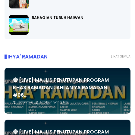
BAHAGIAN TUBUH HAIWAN
IHYA' RAMADAN
LIHAT SEMUA
🔴 [LIVE] MAJLIS PENUTUPAN PROGRAM
KHAS RAMADAN : AHLAN YA RAMADAN
#06...
Unknown
4 tahun yang lalu
🔴 [LIVE] MAJLIS PENUTUPAN PROGRAM