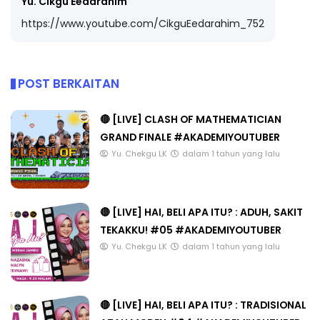
Yu. Cikgu Eedarahim
https://www.youtube.com/CikguEedarahim_752
POST BERKAITAN
🔴 [LIVE] CLASH OF MATHEMATICIAN
GRAND FINALE #AKADEMIYOUTUBER
Yu. Chekgu LK
dalam 1 tahun yang lalu
🔴 [LIVE] HAI, BELI APA ITU? : ADUH, SAKIT
TEKAKKU! #05 #AKADEMIYOUTUBER
Yu. Chekgu LK
dalam 1 tahun yang lalu
🔴 [LIVE] HAI, BELI APA ITU? : TRADISIONAL