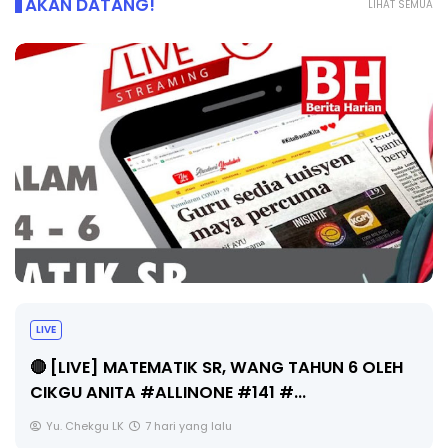
AKAN DATANG!
LIHAT SEMUA
LIVE
🔴 [LIVE] MATEMATIK SR, WANG TAHUN 6 OLEH
CIKGU ANITA #ALLINONE #141 #...
Yu. Chekgu LK
7 hari yang lalu