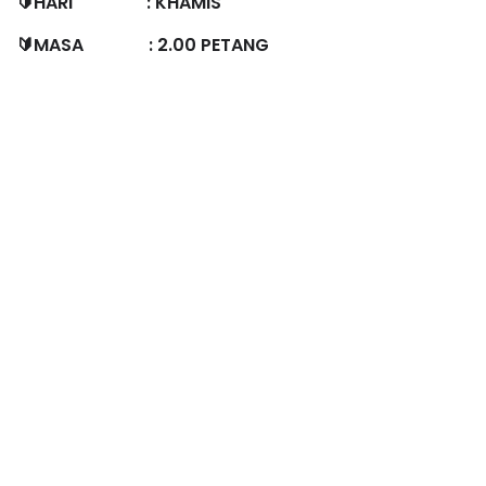
🔰HARI : KHAMIS
🔰MASA : 2.00 PETANG