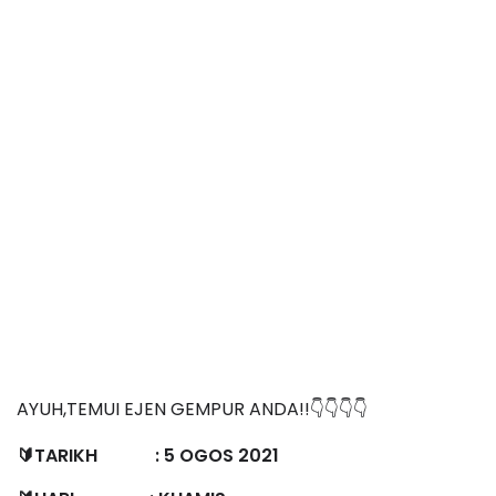
AYUH,TEMUI EJEN GEMPUR ANDA!!👇👇👇👇
🔰TARIKH : 5 OGOS 2021