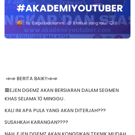
#AKADEMIYOUTUBER
Yu. Cikgu Eedarahim
5 tahun yang lalu
0
📣📣 BERITA BAIK!!📣📣
🟥EJEN DGEMZ AKAN BERSIARAN DALAM SEGMEN
KHAS SELAMA 10 MINGGU .
KALI INI APA PULA YANG AKAN DITERJAH???
SUSAHKAH KARANGAN????
NAH ,EJEN DGEMZ AKAN KONGSIKAN TEKNIK MUDAH