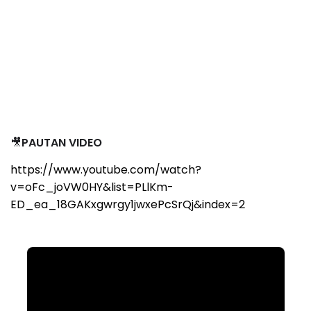
🎥
PAUTAN VIDEO
https://www.youtube.com/watch?
v=oFc_joVW0HY&list=PLlKm-
ED_ea_18GAKxgwrgy1jwxePcSrQj&index=2