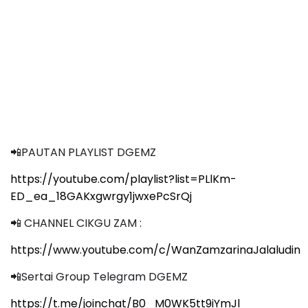
📲PAUTAN PLAYLIST DGEMZ
https://youtube.com/playlist?list=PLlKm-
ED_ea_18GAKxgwrgy1jwxePcSrQj
📲 CHANNEL CIKGU ZAM :
https://www.youtube.com/c/WanZamzarinaJalaludin
📲Sertai Group Telegram DGEMZ
https://t.me/joinchat/B0_M0WK5tt9iYmJl