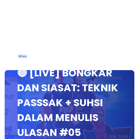
khas
🔴 [LIVE] BONGKAR
DAN SIASAT: TEKNIK
PASSSAK + SUHSI
DALAM MENULIS
ULASAN #05