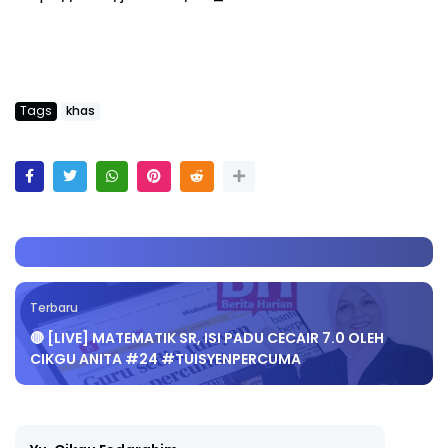
Tags
khas
Terbaru
🔴 [LIVE] MATEMATIK SR, ISI PADU CECAIR 7.0 OLEH
CIKGU ANITA #24 #TUISYENPERCUMA