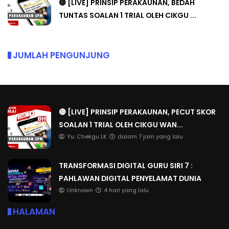
🔴 [LIVE] PRINSIP PERAKAUNAN, BEDAH
TUNTAS SOALAN 1 TRIAL OLEH CIKGU ...
JUMLAH PENGUNJUNG
🔴 [LIVE] PRINSIP PERAKAUNAN, PECUT SKOR
SOALAN 1 TRIAL OLEH CIKGU WAN...
Yu. Chekgu LK
dalam 7 jam yang lalu
TRANSFORMASI DIGITAL GURU SIRI 7 :
PAHLAWAN DIGITAL PENYELAMAT DUNIA
Unknown
4 hari yang lalu
HALAMAN