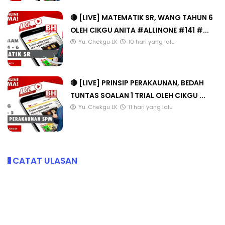
🔴 [LIVE] MATEMATIK SR, WANG TAHUN 6
OLEH CIKGU ANITA #ALLINONE #141 #...
Yu. Chekgu LK
10 hari yang lalu
🔴 [LIVE] PRINSIP PERAKAUNAN, BEDAH
TUNTAS SOALAN 1 TRIAL OLEH CIKGU ...
Yu. Chekgu LK
11 hari yang lalu
CATAT ULASAN