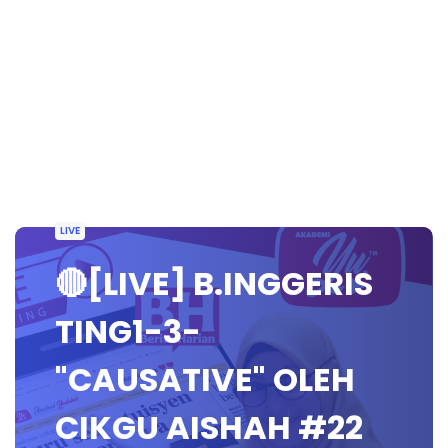
LIVE
🔴[LIVE] B.INGGERIS
TING1-3-
"CAUSATIVE" OLEH
CIKGU AISHAH #22