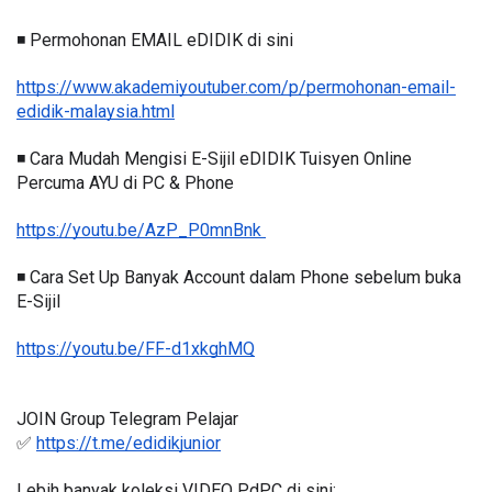
◾️ Permohonan EMAIL eDIDIK di sini
https://www.akademiyoutuber.com/p/permohonan-email-
edidik-malaysia.html
◾️ Cara Mudah Mengisi E-Sijil eDIDIK Tuisyen Online 
Percuma AYU di PC & Phone
https://youtu.be/AzP_P0mnBnk 
◾️ Cara Set Up Banyak Account dalam Phone sebelum buka 
E-Sijil
https://youtu.be/FF-d1xkghMQ
JOIN Group Telegram Pelajar
✅ 
https://t.me/edidikjunior
Lebih banyak koleksi VIDEO PdPC di sini: