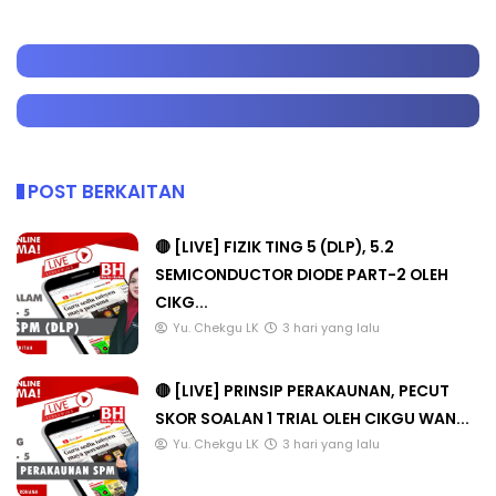
POST BERKAITAN
🔴 [LIVE] FIZIK TING 5 (DLP), 5.2
SEMICONDUCTOR DIODE PART-2 OLEH
CIKG...
Yu. Chekgu LK
3 hari yang lalu
🔴 [LIVE] PRINSIP PERAKAUNAN, PECUT
SKOR SOALAN 1 TRIAL OLEH CIKGU WAN...
Yu. Chekgu LK
3 hari yang lalu