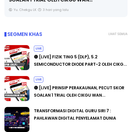
Yu. Chekgu LK
3 hari yang lalu
SEGMEN KHAS
LIHAT SEMUA
LIVE
🔴 [LIVE] FIZIK TING 5 (DLP), 5.2
SEMICONDUCTOR DIODE PART-2 OLEH CIKG...
LIVE
🔴 [LIVE] PRINSIP PERAKAUNAN, PECUT SKOR
SOALAN 1 TRIAL OLEH CIKGU WAN...
TRANSFORMASI DIGITAL GURU SIRI 7 :
PAHLAWAN DIGITAL PENYELAMAT DUNIA