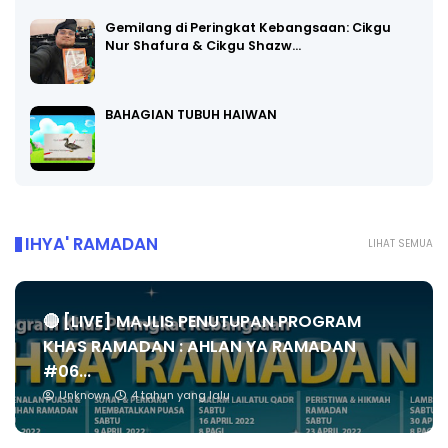
Gemilang di Peringkat Kebangsaan: Cikgu
Nur Shafura & Cikgu Shazw…
BAHAGIAN TUBUH HAIWAN
IHYA' RAMADAN
LIHAT SEMUA
🔴 [LIVE] MAJLIS PENUTUPAN PROGRAM
KHAS RAMADAN : AHLAN YA RAMADAN
#06...
Unknown
4 tahun yang lalu