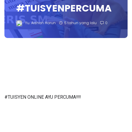
#TUISYENPERCUMA
Yu. Aishah Harun
5 tahun yang lalu
0
#TUISYEN ONLINE AYU PERCUMA‼️‼️