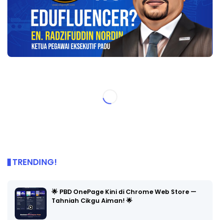
TRENDING!
🌟 PBD OnePage Kini di Chrome Web Store —
Tahniah Cikgu Aiman! 🌟