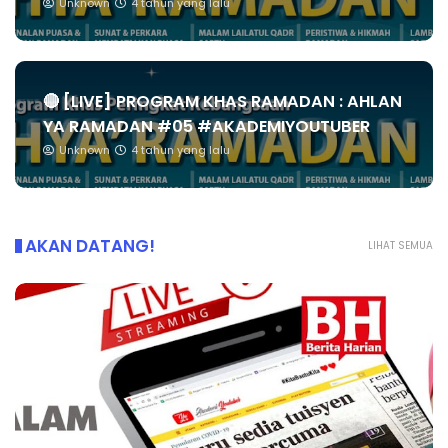
Unknown
4 tahun yang lalu
🔴 [LIVE] PROGRAM KHAS RAMADAN : AHLAN
YA RAMADAN #05 #AKADEMIYOUTUBER
Unknown
4 tahun yang lalu
AKAN DATANG!
LIHAT SEMUA