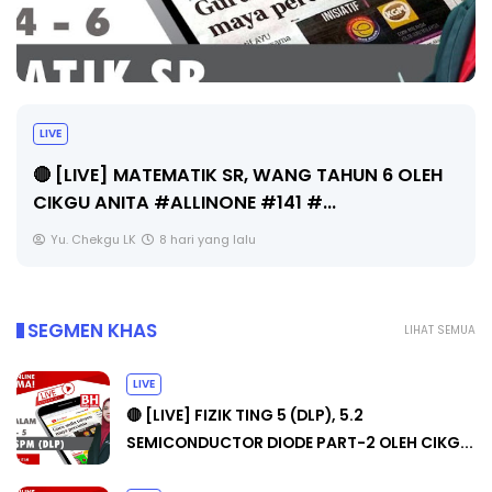
Sejarah Tingkatan 4
Unknown
8 hari yang lalu
SEGMEN KHAS
LIHAT SEMUA
LIVE
🔴 [LIVE] FIZIK TING 5 (DLP), 5.2
SEMICONDUCTOR DIODE PART-2 OLEH CIKG...