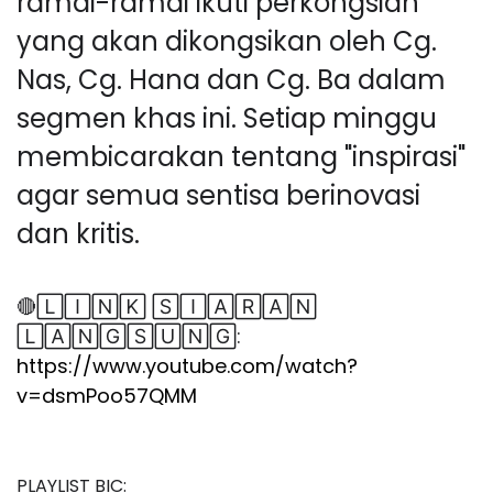
ramai-ramai ikuti perkongsian
yang akan dikongsikan oleh Cg.
Nas, Cg. Hana dan Cg. Ba dalam
segmen khas ini. Setiap minggu
membicarakan tentang "inspirasi"
agar semua sentisa berinovasi
dan kritis.
🔴
🄻🄸🄽🄺 🅂🄸🄰🅁🄰🄽
🄻🄰🄽🄶🅂🅄🄽🄶:
https://www.youtube.com/watch?
v=dsmPoo57QMM
PLAYLIST BIC: