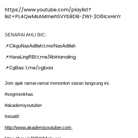
https://www.youtube.com/playlist?
list=PL4QwMsAMmehSVYb9DB-ZWl-2O6IcxHxYr
SENARAI AHLI BIC:
📌CikguNasAdillah:
t.me/NasAdillah
t.me/RbiHanaling
📌HanaLingRBI:
t.me/cgbaa
📌CgBaa: 
Jom ajak ramai-ramai menonton siaran langsung ini.
#segmenkhas
#akademiyoutuber
Inisiatif: 
http://www.akademiyoutuber.com 