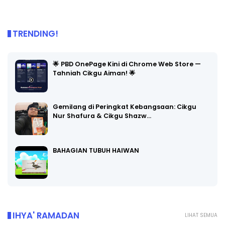
TRENDING!
🌟 PBD OnePage Kini di Chrome Web Store —
Tahniah Cikgu Aiman! 🌟
Gemilang di Peringkat Kebangsaan: Cikgu
Nur Shafura & Cikgu Shazw…
BAHAGIAN TUBUH HAIWAN
IHYA' RAMADAN
LIHAT SEMUA