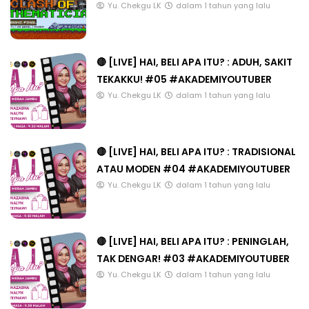
Yu. Chekgu LK
dalam 1 tahun yang lalu
🔴 [LIVE] HAI, BELI APA ITU? : ADUH, SAKIT
TEKAKKU! #05 #AKADEMIYOUTUBER
Yu. Chekgu LK
dalam 1 tahun yang lalu
🔴 [LIVE] HAI, BELI APA ITU? : TRADISIONAL
ATAU MODEN #04 #AKADEMIYOUTUBER
Yu. Chekgu LK
dalam 1 tahun yang lalu
🔴 [LIVE] HAI, BELI APA ITU? : PENINGLAH,
TAK DENGAR! #03 #AKADEMIYOUTUBER
Yu. Chekgu LK
dalam 1 tahun yang lalu