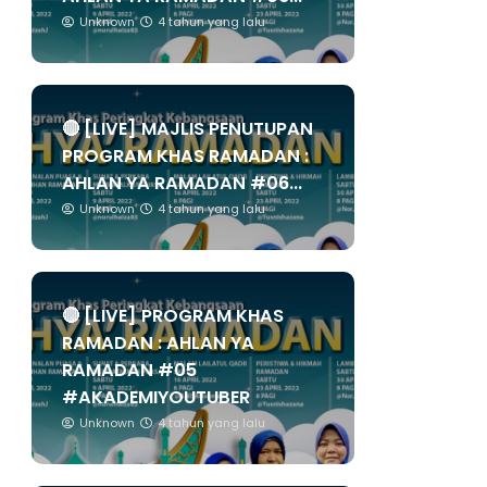
Unknown
4 tahun yang lalu
🔴 [LIVE] MAJLIS PENUTUPAN
PROGRAM KHAS RAMADAN :
AHLAN YA RAMADAN #06...
Unknown
4 tahun yang lalu
🔴 [LIVE] PROGRAM KHAS
RAMADAN : AHLAN YA
RAMADAN #05
#AKADEMIYOUTUBER
Unknown
4 tahun yang lalu