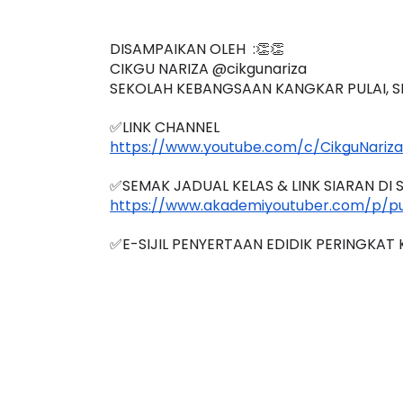
DISAMPAIKAN OLEH  :👏👏
CIKGU NARIZA 
@cikgunariza 
SEKOLAH KEBANGSAAN KANGKAR PULAI, S
ICARA PROFESIONAL 8 :
BICARA KORPORA
✅LINK CHANNEL
IMBALAN KETUA PENGARAH
MAKANAN SELAM
https://www.youtube.com/c/CikguNariza
ENDIDIKAN MALAYSIA
BERKUALITI (AMAL
✅SEMAK JADUAL KELAS & LINK SIARAN DI S
Unknown
12 hari yang lalu
Unknown
12 hari y
https://www.akademiyoutuber.com/p/pu
✅E-SIJIL PENYERTAAN EDIDIK PERINGKAT 