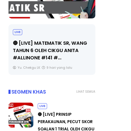
LIVE
Sejarah Tingkatan 4
🔴 [LIVE] 
Unknown
9 hari yang lalu
BEDAH TUN
OLEH CIKGU
Yu. Chekgu 
SEGMEN KHAS
LIHAT SEMUA
LIVE
🔴 [LIVE] PRINSIP
PERAKAUNAN, PECUT SKOR
SOALAN 1 TRIAL OLEH CIKGU