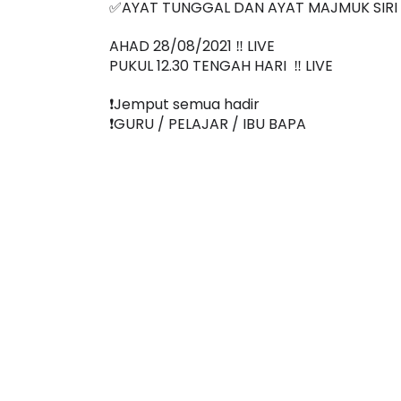
✅
AYAT TUNGGAL DAN AYAT MAJMUK SIRI 
AHAD 28/08/2021 ‼️ LIVE
PUKUL 12.30 TENGAH HARI  ‼️ LIVE
❗️Jemput semua hadir
❗️GURU / PELAJAR / IBU BAPA