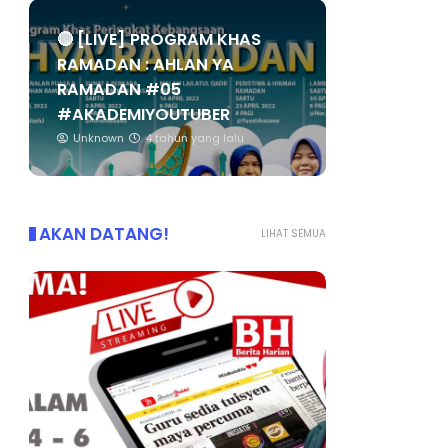
🔴 [LIVE] PROGRAM KHAS
RAMADAN : AHLAN YA
RAMADAN #05
#AKADEMIYOUTUBER
Unknown
4 tahun yang lalu
AKAN DATANG!
LIHAT SEMUA