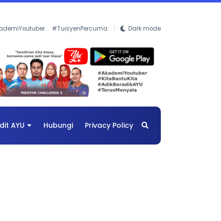
ademiYoutuber
#TuisyenPercuma
Dark mode
dit AYU
Hubungi
Privacy Policy