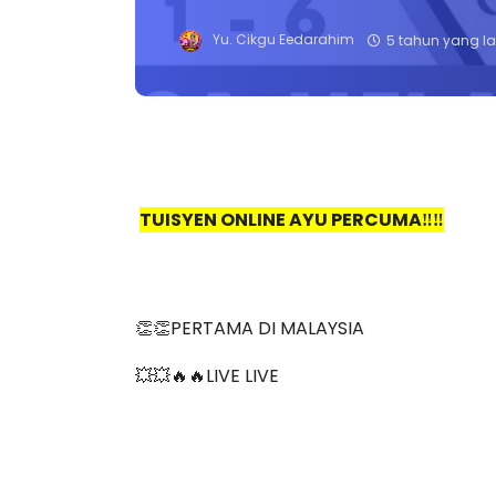
Yu. Cikgu Eedarahim
5 tahun yang la
TUISYEN ONLINE AYU PERCUMA‼️‼️
👏👏PERTAMA DI MALAYSIA
💥💥🔥🔥LIVE LIVE 