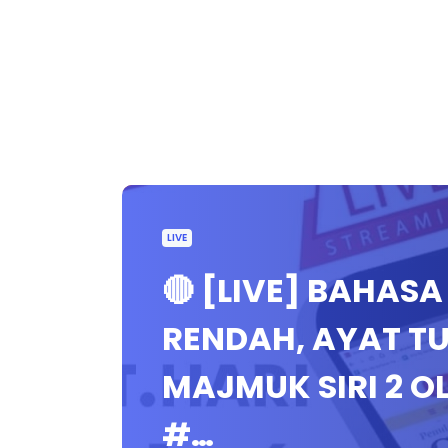
LIVE
🔴 [LIVE] BAHAS
RENDAH, AYAT T
MAJMUK SIRI 2 O
#…