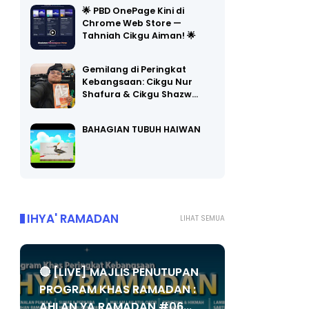
🌟 PBD OnePage Kini di
Chrome Web Store —
Tahniah Cikgu Aiman! 🌟
Gemilang di Peringkat
Kebangsaan: Cikgu Nur
Shafura & Cikgu Shazw…
BAHAGIAN TUBUH HAIWAN
IHYA' RAMADAN
LIHAT SEMUA
🔴 [LIVE] MAJLIS PENUTUPAN
PROGRAM KHAS RAMADAN :
AHLAN YA RAMADAN #06...