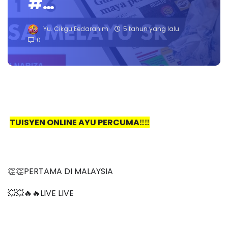
#…
Yu. Cikgu Eedarahim
5 tahun yang lalu
0
TUISYEN ONLINE AYU PERCUMA‼️‼️
👏👏PERTAMA DI MALAYSIA
💥💥🔥🔥LIVE LIVE 