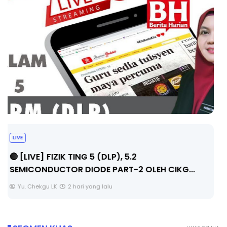
LIVE
🔴 [LIVE] PRINSIP PERAKAUNAN, PECUT SKOR
SOALAN 1 TRIAL OLEH CIKGU WAN...
Yu. Chekgu LK
2 hari yang lalu