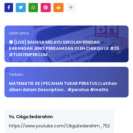
Lebih lama
🔴 [LIVE] BAHASA MELAYU SEKOLAH RENDAH,
KARANGAN JENIS PERBAHASAN OLEH CHEKGU LK #35
#TUISYENPERCUM…
Terbaru
MATEMATIK SK | PECAHAN TUKAR PERATUS | Latihan
diberi dalam Description… #peratus #maths
Yu. Cikgu Eedarahim
https://www.youtube.com/CikguEedarahim_752