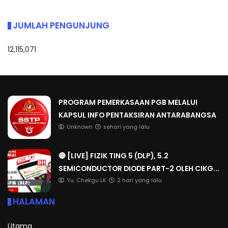
JUMLAH PENGUNJUNG
12,115,071
PROGRAM PEMERKASAAN PGB MELALUI
KAPSUL INFO PENTAKSIRAN ANTARABANGSA
Unknown
sehari yang lalu
🔴 [LIVE] FIZIK TING 5 (DLP), 5.2
SEMICONDUCTOR DIODE PART-2 OLEH CIKG...
Yu. Chekgu LK
2 hari yang lalu
HALAMAN
Utama