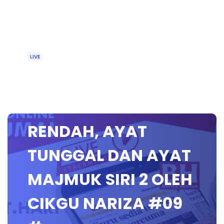
LIVE
🔴 [LIVE] BAHASA
MELAYU SEKOLAH
RENDAH, AYAT
TUNGGAL DAN AYAT
MAJMUK SIRI 2 OLEH
CIKGU NARIZA #09