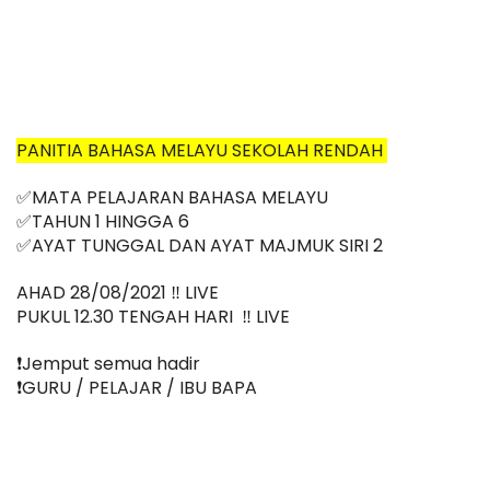
PANITIA BAHASA MELAYU SEKOLAH RENDAH 
✅MATA PELAJARAN BAHASA MELAYU
✅TAHUN 1 HINGGA 6
✅
AYAT TUNGGAL DAN AYAT MAJMUK SIRI 2
AHAD 28/08/2021 ‼️ LIVE
PUKUL 12.30 TENGAH HARI  ‼️ LIVE
❗️Jemput semua hadir
❗️GURU / PELAJAR / IBU BAPA