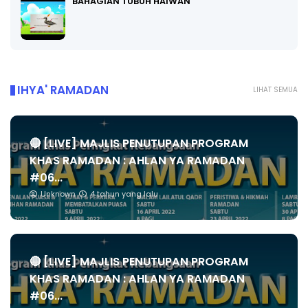
BAHAGIAN TUBUH HAIWAN
IHYA' RAMADAN
LIHAT SEMUA
🔴 [LIVE] MAJLIS PENUTUPAN PROGRAM
KHAS RAMADAN : AHLAN YA RAMADAN
#06...
Unknown
4 tahun yang lalu
🔴 [LIVE] MAJLIS PENUTUPAN PROGRAM
KHAS RAMADAN : AHLAN YA RAMADAN
#06...