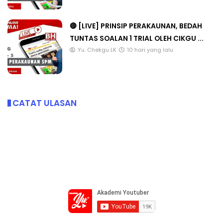
🔴 [LIVE] PRINSIP PERAKAUNAN, BEDAH
TUNTAS SOALAN 1 TRIAL OLEH CIKGU ...
Yu. Chekgu LK
10 hari yang lalu
CATAT ULASAN