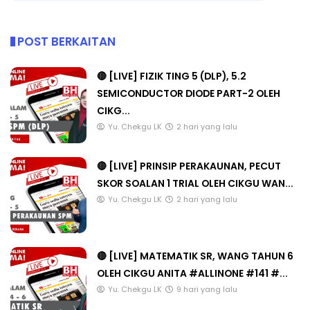
POST BERKAITAN
🔴 [LIVE] FIZIK TING 5 (DLP), 5.2
SEMICONDUCTOR DIODE PART-2 OLEH
CIKG...
Yu. Chekgu LK
2 hari yang lalu
🔴 [LIVE] PRINSIP PERAKAUNAN, PECUT
SKOR SOALAN 1 TRIAL OLEH CIKGU WAN...
Yu. Chekgu LK
2 hari yang lalu
🔴 [LIVE] MATEMATIK SR, WANG TAHUN 6
OLEH CIKGU ANITA #ALLINONE #141 #...
Yu. Chekgu LK
9 hari yang lalu