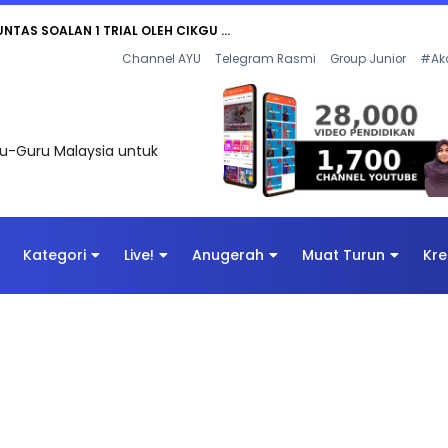
AN DIGITAL PENYELAMAT DUNIA
Channel AYU
Telegram Rasmi
Group Junior
#Ak
uru-Guru Malaysia untuk
Kategori
Live!
Anugerah
Muat Turun
Kre