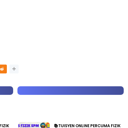
LIVE
H FFK
 PENDIDIKAN -
🔴 [LIVE] MATEMATIK SR, WANG
TAHUN 6 OLEH CIKGU ANITA
#ALLINONE #141 #...
ng lalu
Yu. Chekgu LK
6 hari yang lalu
FIZIK
📚TUISYEN ONLINE PERCUMA FIZIK