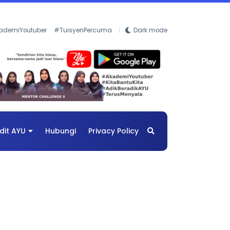
ademiYoutuber
#TuisyenPercuma
Dark mode
dit AYU
Hubungi
Privacy Policy