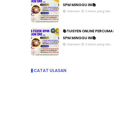
SPM MINGGU INI📚
Unknown
2 tahun yang lalu
📚TUISYEN ONLINE PERCUMA 
SPM MINGGU INI📚
Unknown
2 tahun yang lalu
CATAT ULASAN