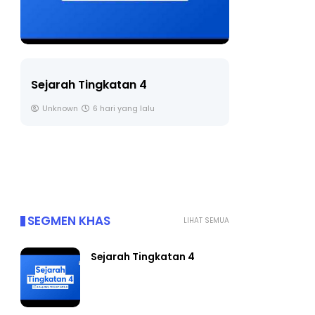
LIVE
Sejarah Tingkatan 4
🔴 [LIVE] 
Unknown
6 hari yang lalu
BEDAH TUN
OLEH CIKGU
Yu. Chekgu 
SEGMEN KHAS
LIHAT SEMUA
Sejarah Tingkatan 4