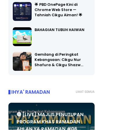
🌟 PBD OnePage Kini di
Chrome Web Store —
Tahniah Cikgu Aiman! 🌟
BAHAGIAN TUBUH HAIWAN
Gemilang di Peringkat
Kebangsaan: Cikgu Nur
Shafura & Cikgu Shazw…
IHYA' RAMADAN
LIHAT SEMUA
🔴 [LIVE] MAJLIS PENUTUPAN
PROGRAM KHAS RAMADAN :
AHLAN YA RAMADAN #06...