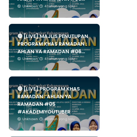
Unknown
4 tahun yang lalu
🔴 [LIVE] MAJLIS PENUTUPAN
PROGRAM KHAS RAMADAN :
AHLAN YA RAMADAN #06...
Unknown
4 tahun yang lalu
🔴 [LIVE] PROGRAM KHAS
RAMADAN : AHLAN YA
RAMADAN #05
#AKADEMIYOUTUBER
Unknown
4 tahun yang lalu