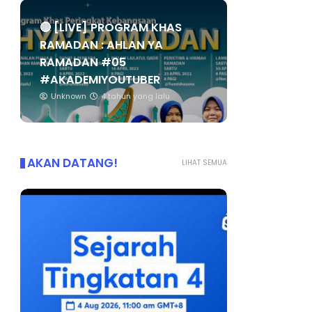
🔴 [LIVE] PROGRAM KHAS
RAMADAN : AHLAN YA
RAMADAN #05
#AKADEMIYOUTUBER
Unknown
4 tahun yang lalu
AKAN DATANG!
LIHAT SEMUA