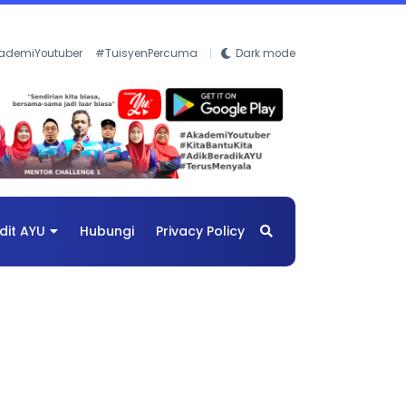
ademiYoutuber
#TuisyenPercuma
Dark mode
dit AYU
Hubungi
Privacy Policy