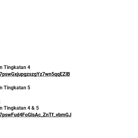
an Tingkatan 4
L057pswGxjupgzszgYz7wn5qqEZlB
an Tingkatan 5
d
an Tingkatan 4 & 5
lL057pswFud4FoGlsAc_ZnTf_vbmGJ