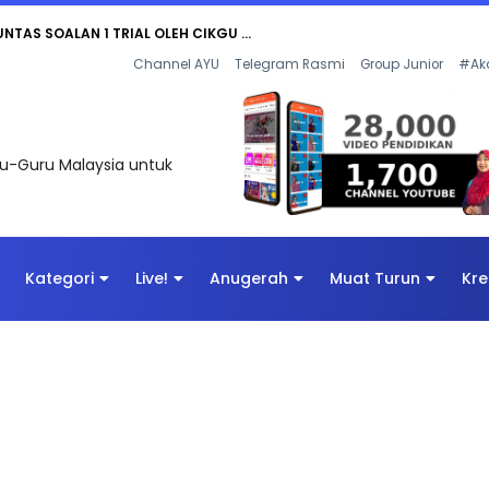
AN DIGITAL PENYELAMAT DUNIA
Channel AYU
Telegram Rasmi
Group Junior
#Ak
uru-Guru Malaysia untuk
Kategori
Live!
Anugerah
Muat Turun
Kre