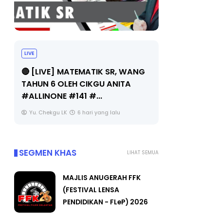
LIVE
Sejarah Ti
🔴 [LIVE] MATEMATIK SR, WANG
Unknown
TAHUN 6 OLEH CIKGU ANITA
#ALLINONE #141 #...
Yu. Chekgu LK
6 hari yang lalu
SEGMEN KHAS
LIHAT SEMUA
MAJLIS ANUGERAH FFK
(FESTIVAL LENSA
PENDIDIKAN - FLeP) 2026