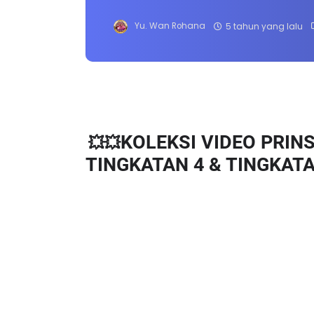
Yu. Wan Rohana
5 tahun yang lalu
KOLEKSI VIDEO PRIN
💥💥
TINGKATAN 4 & TINGKATAN