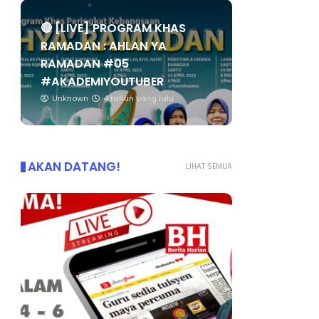
🔴 [LIVE] PROGRAM KHAS
RAMADAN : AHLAN YA
RAMADAN #05
#AKADEMIYOUTUBER
Unknown
4 tahun yang lalu
AKAN DATANG!
LIHAT SEMUA