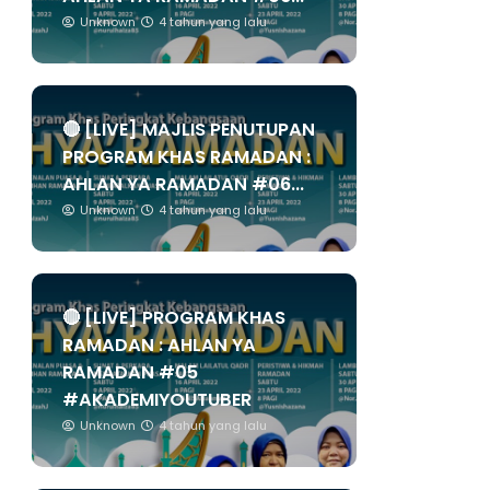
Unknown
4 tahun yang lalu
🔴 [LIVE] MAJLIS PENUTUPAN
PROGRAM KHAS RAMADAN :
AHLAN YA RAMADAN #06...
Unknown
4 tahun yang lalu
🔴 [LIVE] PROGRAM KHAS
RAMADAN : AHLAN YA
RAMADAN #05
#AKADEMIYOUTUBER
Unknown
4 tahun yang lalu