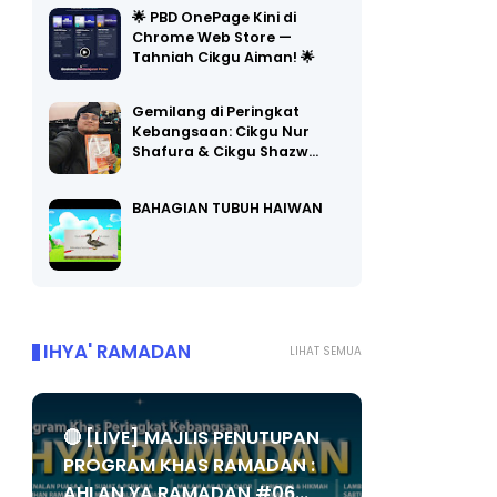
🌟 PBD OnePage Kini di
Chrome Web Store —
Tahniah Cikgu Aiman! 🌟
Gemilang di Peringkat
Kebangsaan: Cikgu Nur
Shafura & Cikgu Shazw…
BAHAGIAN TUBUH HAIWAN
IHYA' RAMADAN
LIHAT SEMUA
🔴 [LIVE] MAJLIS PENUTUPAN
PROGRAM KHAS RAMADAN :
AHLAN YA RAMADAN #06...