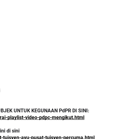
i
UBJEK UNTUK KEGUNAAN PdPR DI SINI:
ai-playlist-video-pdpc-mengikut.html
i di sini
-tuisyen-ayu-pusat-tuisyen-percuma.html