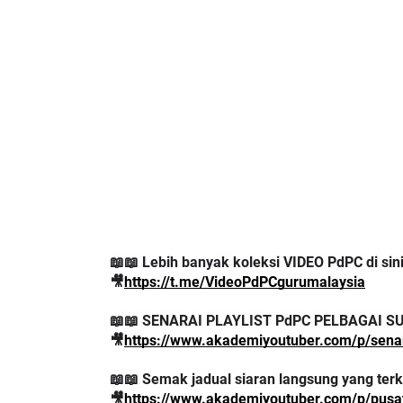
📖📖 Lebih banyak koleksi VIDEO PdPC di sin
🎥
https://t.me/VideoPdPCgurumalaysia
📖📖 SENARAI PLAYLIST PdPC PELBAGAI S
🎥
https://www.akademiyoutuber.com/p/senar
📖📖 Semak jadual siaran langsung yang terkin
🎥
https://www.akademiyoutuber.com/p/pusat